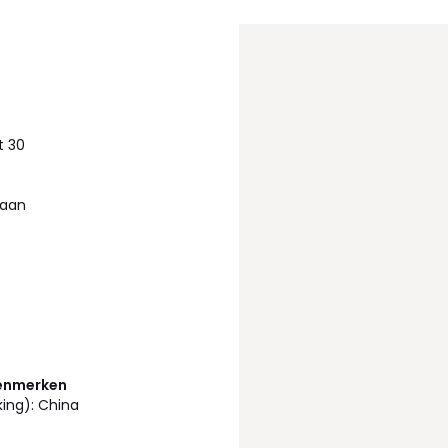
t 30
haan
kenmerken
king): China