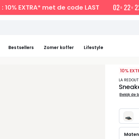
0
2
2
2
2
: 10% EXTRA*
met de code LAST
D
U
Bestsellers
Zomer koffer
Lifestyle
10% EXT
LA REDOU
Sneake
Bekijk de 
Mate