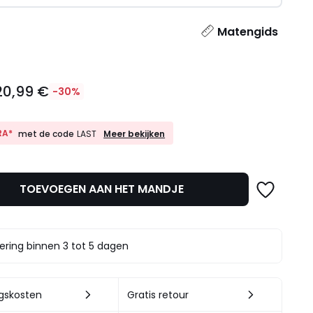
l
Matengids
20,99 €
-30%
10%
RA*
Meer bekijken
met de code
LAST
EXTRA*
met
de
code
TOEVOEGEN AAN HET MANDJE
LAST
t.
ering binnen 3 tot 5 dagen
ngskosten
Gratis retour