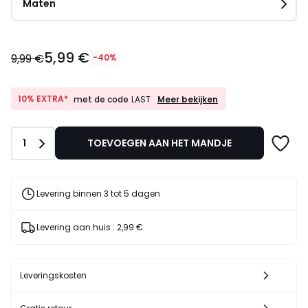
Maten
5,99
5,99 €
€
9,99 €
-40%
In
plaats
van
10%
10% EXTRA*
Meer bekijken
met de code
LAST
EXTRA*
9,99
met
€
de
40%
Aantal
1
TOEVOEGEN AAN HET MANDJE
code
korting
LAST
toegepast.
Levering binnen 3 tot 5 dagen
Levering aan huis :
2,99 €
Leveringskosten