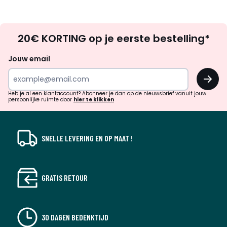
Op
20€ KORTING op je eerste bestelling*
zoek
naar
Jouw email
inspiratie
OK
en
!
verrassingen?
Heb je al een klantaccount? Abonneer je dan op de nieuwsbrief vanuit jouw
persoonlijke ruimte door
hier te klikken
SNELLE LEVERING EN OP MAAT !
GRATIS RETOUR
30 DAGEN BEDENKTIJD