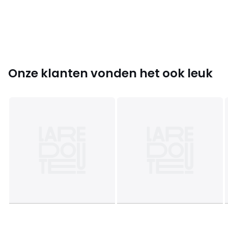
Maten
2/3 jaar - 86/94 cm, 4/6 jaar - 102/114 cm, 8/10
jaar - 126/138 cm, 12/14 jaar - 150/162 cm
Onze klanten vonden het ook leuk