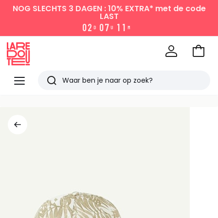
NOG SLECHTS 3 DAGEN : 10% EXTRA*
met de code
LAST
0
2
0
7
1
1
D
U
M
Naar
het
La
winke
Redoute
Menu
Zoeken
Laatst
bekeken