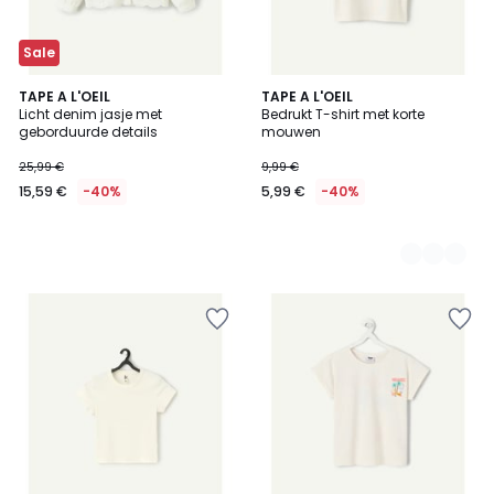
Sale
TAPE A L'OEIL
3
TAPE A L'OEIL
Licht denim jasje met
Bedrukt T-shirt met korte
Kleuren
geborduurde details
mouwen
25,99 €
9,99 €
15,59 €
-40%
5,99 €
-40%