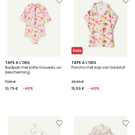
Sale
TAPE A L'OEIL
TAPE A L'OEIL
Badpak met korte mouwen, uv-
Poncho met kap van badstof
bescherming
17,99 €
25,99 €
10,79 €
-40%
15,59 €
-40%