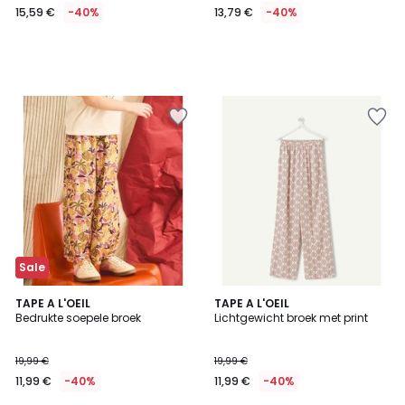
15,59 €
-40%
13,79 €
-40%
Sale
TAPE A L'OEIL
TAPE A L'OEIL
Bedrukte soepele broek
Lichtgewicht broek met print
19,99 €
19,99 €
11,99 €
-40%
11,99 €
-40%