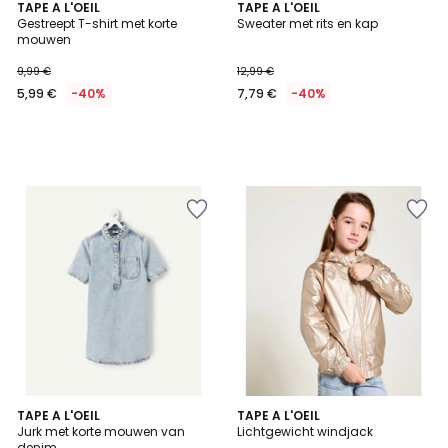
TAPE A L'OEIL
TAPE A L'OEIL
Gestreept T-shirt met korte
Sweater met rits en kap
mouwen
9,99 €
12,99 €
5,99 €
-40%
7,79 €
-40%
5
TAPE A L'OEIL
TAPE A L'OEIL
/
Jurk met korte mouwen van
Lichtgewicht windjack
5
denim