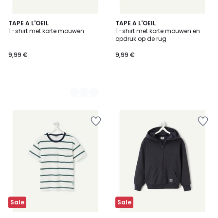
2
TAPE A L'OEIL
TAPE A L'OEIL
T-shirt met korte mouwen
T-shirt met korte mouwen en
Kleuren
opdruk op de rug
9,99 €
9,99 €
Sale
Sale