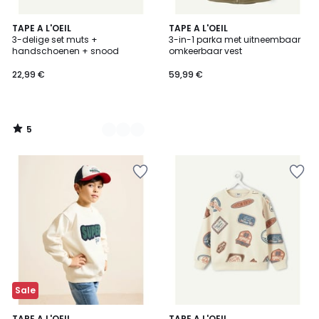
5
2
TAPE A L'OEIL
TAPE A L'OEIL
/
3-delige set muts +
3-in-1 parka met uitneembaar
Kleuren
5
handschoenen + snood
omkeerbaar vest
22,99 €
59,99 €
5
/
5
Sale
TAPE A L'OEIL
TAPE A L'OEIL