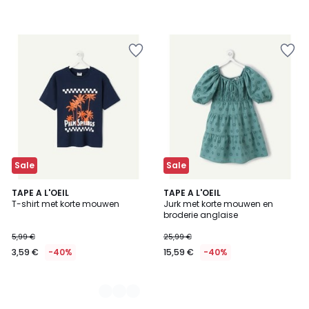
Sale
Sale
2
TAPE A L'OEIL
TAPE A L'OEIL
T-shirt met korte mouwen
Jurk met korte mouwen en
Kleuren
broderie anglaise
5,99 €
25,99 €
3,59 €
-40%
15,59 €
-40%