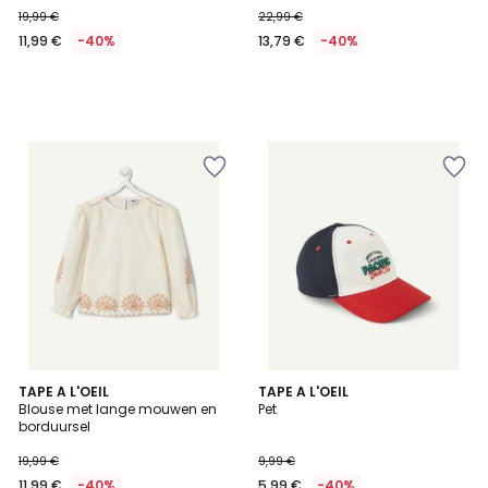
19,99 €
22,99 €
11,99 €
-40%
13,79 €
-40%
TAPE A L'OEIL
TAPE A L'OEIL
Blouse met lange mouwen en
Pet
borduursel
19,99 €
9,99 €
11,99 €
-40%
5,99 €
-40%