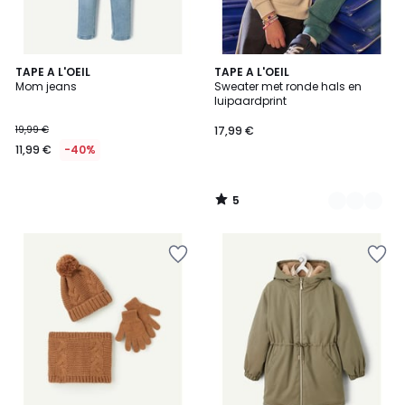
5
TAPE A L'OEIL
2
TAPE A L'OEIL
/
Mom jeans
Sweater met ronde hals en
Kleuren
5
luipaardprint
19,99 €
17,99 €
11,99 €
-40%
5
/
5