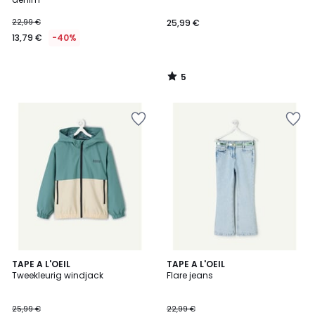
22,99 €
25,99 €
13,79 €
-40%
5
/
5
TAPE A L'OEIL
TAPE A L'OEIL
Tweekleurig windjack
Flare jeans
25,99 €
22,99 €