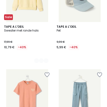
Sale
2
TAPE A L'OEIL
TAPE A L'OEIL
Sweater met ronde hals
Pet
Kleuren
17,99 €
9,99 €
10,79 €
-40%
5,99 €
-40%