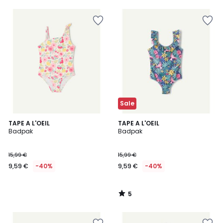
Sale
5
TAPE A L'OEIL
TAPE A L'OEIL
/
Badpak
Badpak
5
15,99 €
15,99 €
9,59 €
-40%
9,59 €
-40%
5
/
5