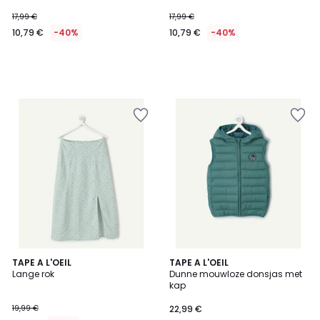
17,99 €
17,99 €
10,79 €
-40%
10,79 €
-40%
TAPE A L'OEIL
TAPE A L'OEIL
Lange rok
Dunne mouwloze donsjas met
kap
19,99 €
22,99 €