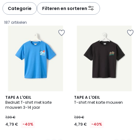
défiler
défiler
à
à
Categorie
Filteren en sorteren
gauche
droite
187 artikelen
2
TAPE A L'OEIL
2
TAPE A L'OEIL
Bedrukt T-shirt met korte
T-shirt met korte mouwen
Kleuren
Kleuren
mouwen 3-14 jaar
4,79
7,99 €
7,99 €
€
4,79 €
-40%
4,79 €
-40%
In
plaats
van