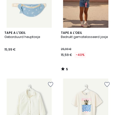
5
TAPE A L'OEIL
TAPE A L'OEIL
/
Geborduurd heuptasje
Bedrukt gematelasseerd jasje
5
15,99 €
25,99 €
15,59 €
-40%
5
/
5