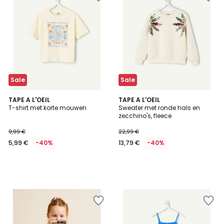
Sale
Sale
TAPE A L'OEIL
TAPE A L'OEIL
T-shirt met korte mouwen
Sweater met ronde hals en
zecchino's, fleece
9,99 €
22,99 €
5,99 €
-40%
13,79 €
-40%