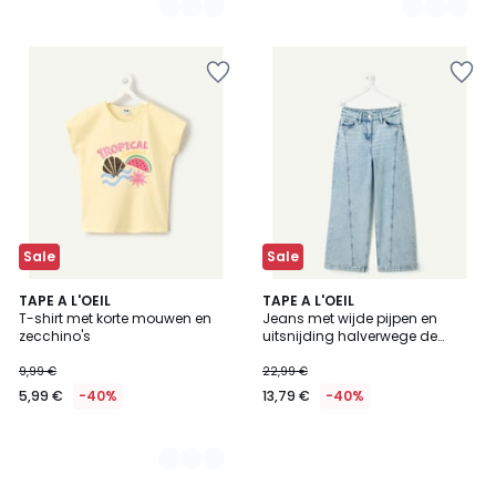
7,99
€
40%
korting
toegepast.
Sale
Sale
3
TAPE A L'OEIL
TAPE A L'OEIL
T-shirt met korte mouwen en
Jeans met wijde pijpen en
Kleuren
zecchino's
uitsnijding halverwege de
pijpen
9,99 €
22,99 €
5,99 €
-40%
13,79 €
-40%