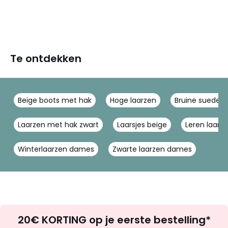
Te ontdekken
Beige boots met hak
Hoge laarzen
Bruine suede l
Laarzen met hak zwart
Laarsjes beige
Leren laarsj
Winterlaarzen dames
Zwarte laarzen dames
Op
20€ KORTING op je eerste bestelling*
zoek