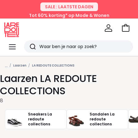
SALE : LAATSTE DAGEN
Tot 60% korting* op Mode & Wonen
Naar
het
La
winke
Redoute
Menu
Zoeken
Laatst
...
bekeken
Laarzen
LA REDOUTE COLLECTIONS
Laarzen LA REDOUTE
COLLECTIONS
8
Sneakers La
Sandalen La
redoute
redoute
collections
collections