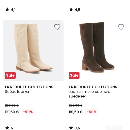
4,1
4,5
/
/
5
5
Sale
Sale
5
3,5
LA REDOUTE COLLECTIONS
2
LA REDOUTE COLLECTIONS
/
/ 5
Suède laarzen
Laarzen met brede hak,
Kleuren
5
suèdeleer
239,00 €
239,00 €
119,50 €
-50%
119,50 €
-50%
5
3,5