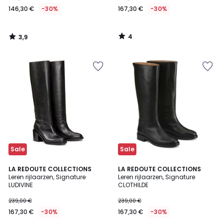
vanaf
146,30 €
-30%
167,30 €
-30%
146,30
€
In
4
3,9
plaats
/
/
5
5
van
209,00
€
30%
korting
toegepast.
Sale
Sale
4,1
4,5
LA REDOUTE COLLECTIONS
LA REDOUTE COLLECTIONS
/ 5
/ 5
Leren rijlaarzen, Signature
Leren rijlaarzen, Signature
LUDIVINE
CLOTHILDE
239,00 €
239,00 €
167,30 €
-30%
167,30 €
-30%