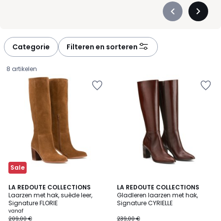
Précédent
Suivan
-
-
défiler
défiler
à
à
Categorie
Filteren en sorteren
gauche
droite
8 artikelen
Sale
3,9
4
LA REDOUTE COLLECTIONS
LA REDOUTE COLLECTIONS
/ 5
/
Laarzen met hak, suède leer,
Gladleren laarzen met hak,
5
Signature FLORIE
Signature CYRIELLE
Prijs
vanaf
209,00 €
239,00 €