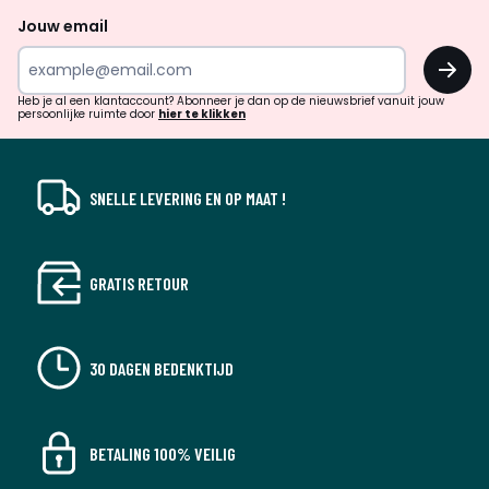
naar
Jouw email
inspiratie
OK
en
!
verrassingen?
Heb je al een klantaccount? Abonneer je dan op de nieuwsbrief vanuit jouw
persoonlijke ruimte door
hier te klikken
SNELLE LEVERING EN OP MAAT !
GRATIS RETOUR
30 DAGEN BEDENKTIJD
BETALING 100% VEILIG