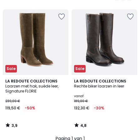
/
/
5
5
Sale
Sale
3,9
4,8
LA REDOUTE COLLECTIONS
LA REDOUTE COLLECTIONS
/ 5
/ 5
Laarzen met hak, suède leer,
Rechte biker laarzen in leer
Signature FLORIE
vanaf
239,00 €
189,00 €
119,50 €
-50%
132,30 €
-30%
3,9
4,8
/
/
5
5
Pagina 1 van 1