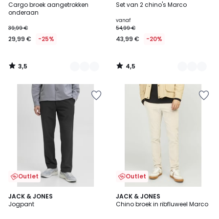
/ 5
/ 5
Cargo broek aangetrokken
Set van 2 chino's Marco
Kleuren
Kleuren
onderaan
vanaf
39,99 €
54,99 €
29,99 €
-25%
43,99 €
-20%
3,5
4,5
/
/
5
5
Outlet
Outlet
JACK & JONES
2
JACK & JONES
Jogpant
Chino broek in ribfluweel Marco
Kleuren