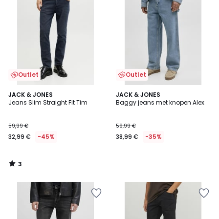
Outlet
Outlet
3
JACK & JONES
JACK & JONES
/
Jeans Slim Straight Fit Tim
Baggy jeans met knopen Alex
5
59,99 €
59,99 €
32,99 €
-45%
38,99 €
-35%
3
/
5