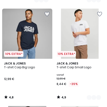
10% EXTRA*
10% EXTRA*
4,8
4,9
JACK & JONES
2
JACK & JONES
/ 5
/ 5
T-shirt Corp Big Logo
T-shirt Corp Small Logo
Kleuren
vanaf
12,99 €
12,99 €
8,44 €
-35%
4,8
4,9
/
/
5
5