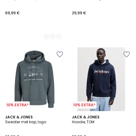
69,99 €
29,99 €
10% EXTRA*
10% EXTRA*
2
JACK & JONES
2
JACK & JONES
Sweater met kap, logo
Hoodie, TOM
Kleuren
Kleuren