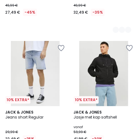
49,99 €
49,99 €
27,49 €
-45%
32,49 €
-35%
10% EXTRA*
10% EXTRA*
3
4,9
2
JACK & JONES
2
JACK & JONES
/
/ 5
Jeans short Regular
Jasje met kap softshell
Kleuren
Kleuren
5
vanaf
29,99 €
59,99 €
22,49 €
-25%
41,99 €
-30%