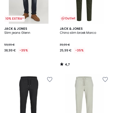
Outlet
10% EXTRA*
4,7
JACK & JONES
JACK & JONES
/ 5
Slim jeans Glenn
Chino slim broek Marco
59,99 €
39,99 €
38,99 €
-35%
25,99 €
-35%
4,7
/
5