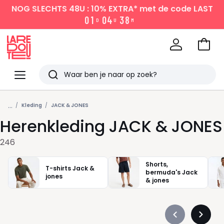
NOG SLECHTS 48U : 10% EXTRA*
met de code LAST
0
1
0
4
3
8
D
U
M
Naar
het
La
winke
Redoute
Menu
Zoeken
Laatst
...
bekeken
Kleding
JACK & JONES
Herenkleding JACK & JONES
246
Shorts,
T-shirts Jack &
bermuda's Jack
jones
& jones
Précédent
Suivan