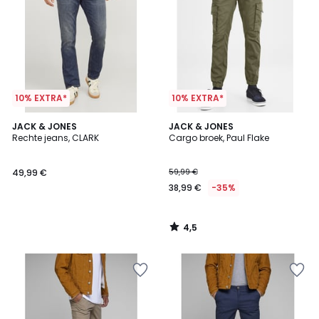
10% EXTRA*
10% EXTRA*
4,5
JACK & JONES
JACK & JONES
/ 5
Rechte jeans, CLARK
Cargo broek, Paul Flake
49,99 €
59,99 €
38,99 €
-35%
4,5
/
5