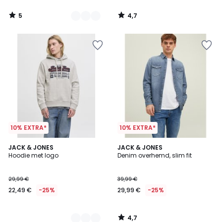
van
5
4,7
14,99
/
/
5
5
€
35%
korting
toegepast.
10% EXTRA*
10% EXTRA*
4,7
4
JACK & JONES
JACK & JONES
/ 5
Hoodie met logo
Denim overhemd, slim fit
Kleuren
29,99 €
39,99 €
22,49 €
-25%
29,99 €
-25%
4,7
/