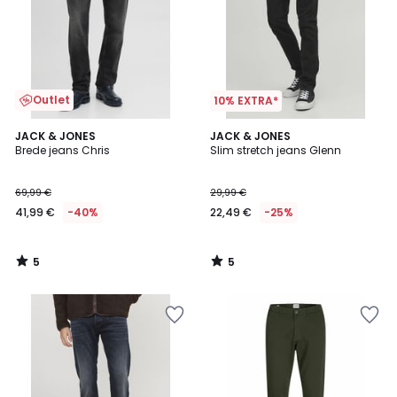
Outlet
10% EXTRA*
5
5
JACK & JONES
JACK & JONES
/
/
Brede jeans Chris
Slim stretch jeans Glenn
5
5
69,99 €
29,99 €
41,99 €
-40%
22,49 €
-25%
5
5
/
/
5
5