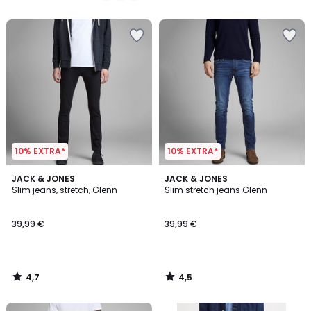
5
10% EXTRA*
10% EXTRA*
4,7
4,5
JACK & JONES
JACK & JONES
/ 5
/ 5
Slim jeans, stretch, Glenn
Slim stretch jeans Glenn
39,99 €
39,99 €
4,7
4,5
/
/
5
5