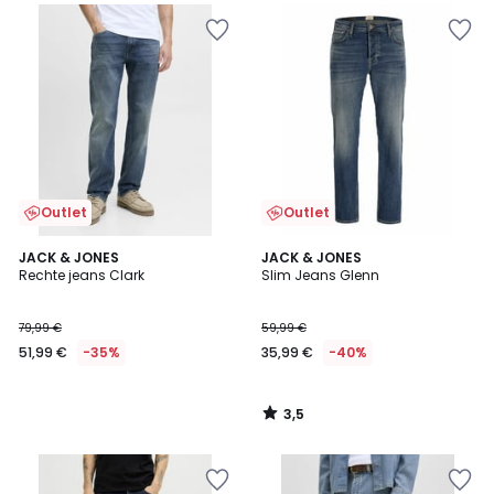
Outlet
Outlet
3,5
JACK & JONES
JACK & JONES
/ 5
Rechte jeans Clark
Slim Jeans Glenn
79,99 €
59,99 €
51,99 €
-35%
35,99 €
-40%
3,5
/
5