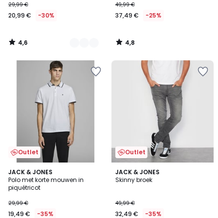
29,99 €
49,99 €
20,99 €
-30%
37,49 €
-25%
4,6
4,8
/
/
5
5
Outlet
Outlet
4,6
4,2
JACK & JONES
JACK & JONES
/ 5
/ 5
Polo met korte mouwen in
Skinny broek
piquétricot
29,99 €
49,99 €
19,49 €
-35%
32,49 €
-35%