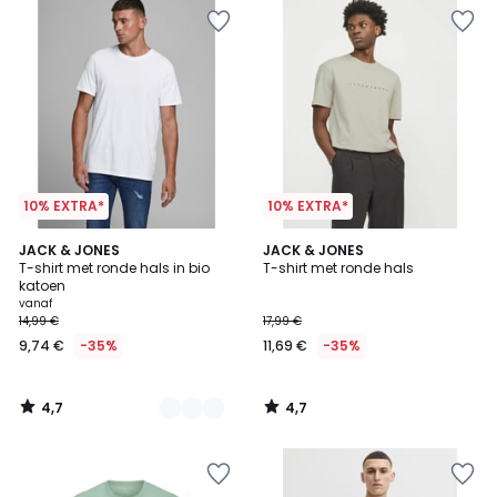
10% EXTRA*
10% EXTRA*
4,7
4,7
4
JACK & JONES
JACK & JONES
/ 5
/ 5
T-shirt met ronde hals in bio
T-shirt met ronde hals
Kleuren
katoen
vanaf
14,99 €
17,99 €
9,74 €
-35%
11,69 €
-35%
4,7
4,7
/
/
5
5