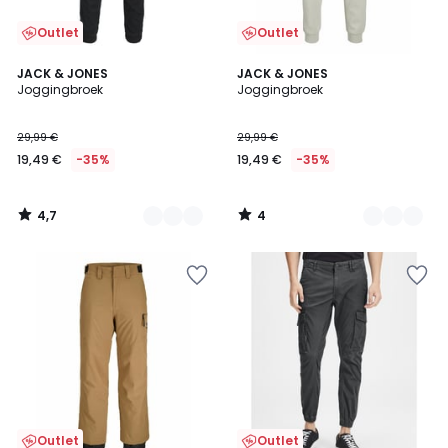
Outlet
Outlet
4,7
4
3
JACK & JONES
2
JACK & JONES
/ 5
/
Joggingbroek
Joggingbroek
Kleuren
Kleuren
5
29,99 €
29,99 €
19,49 €
-35%
19,49 €
-35%
4,7
4
/
/
5
5
Outlet
Outlet