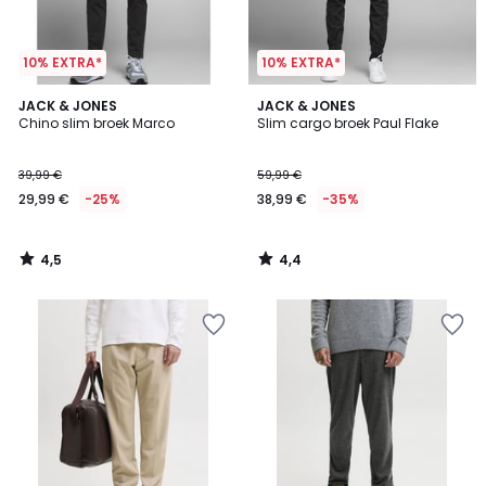
10% EXTRA*
10% EXTRA*
4,5
4,4
JACK & JONES
JACK & JONES
/ 5
/ 5
Chino slim broek Marco
Slim cargo broek Paul Flake
39,99 €
59,99 €
29,99 €
-25%
38,99 €
-35%
4,5
4,4
/
/
5
5