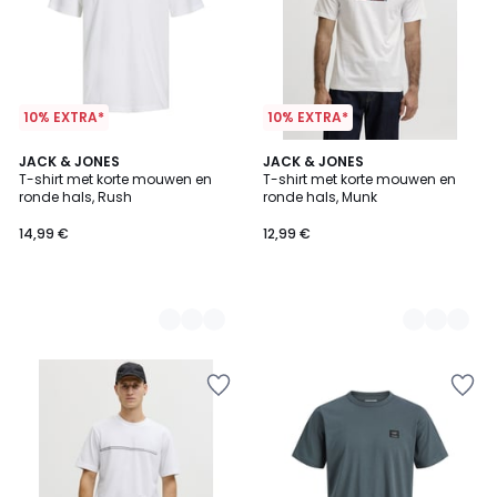
10% EXTRA*
10% EXTRA*
3
JACK & JONES
3
JACK & JONES
T-shirt met korte mouwen en
T-shirt met korte mouwen en
Kleuren
Kleuren
ronde hals, Rush
ronde hals, Munk
14,99 €
12,99 €