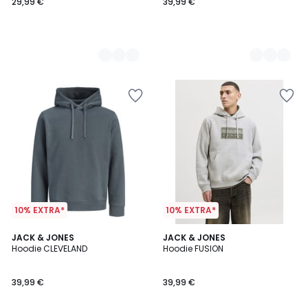
29,99 €
39,99 €
10% EXTRA*
10% EXTRA*
3
JACK & JONES
2
JACK & JONES
Hoodie CLEVELAND
Hoodie FUSION
Kleuren
Kleuren
39,99 €
39,99 €