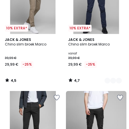
10% EXTRA*
10% EXTRA*
4,5
4,7
JACK & JONES
2
JACK & JONES
/ 5
/ 5
Chino slim broek Marco
Chino slim broek Marco
Kleuren
vanaf
39,99 €
39,99 €
29,99 €
-25%
29,99 €
-25%
4,5
4,7
/
/
5
5