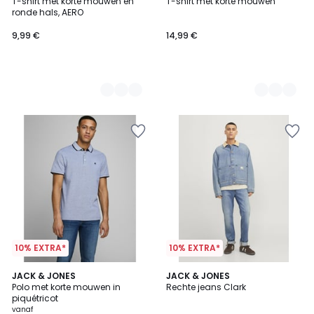
T-shirt met korte mouwen en
T-shirt met korte mouwen
Kleuren
Kleuren
ronde hals, AERO
9,99 €
14,99 €
10% EXTRA*
10% EXTRA*
4,6
4,8
4
JACK & JONES
JACK & JONES
/ 5
/ 5
Polo met korte mouwen in
Rechte jeans Clark
Kleuren
piquétricot
vanaf