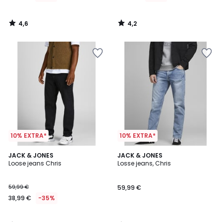
4,6
4,2
/
/
5
5
10% EXTRA*
10% EXTRA*
4,5
4,8
JACK & JONES
JACK & JONES
/ 5
/ 5
Loose jeans Chris
Losse jeans, Chris
59,99 €
59,99 €
38,99 €
-35%