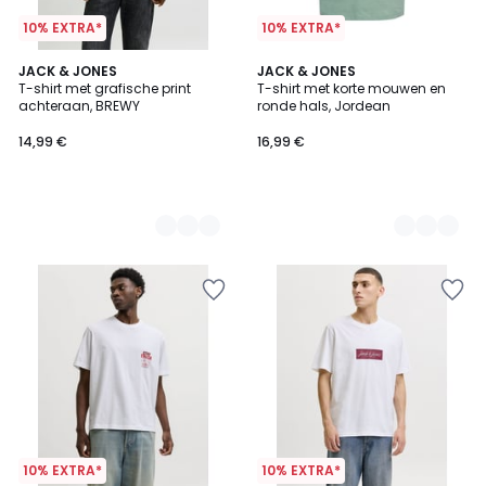
10% EXTRA*
10% EXTRA*
4
JACK & JONES
4
JACK & JONES
T-shirt met grafische print
T-shirt met korte mouwen en
Kleuren
Kleuren
achteraan, BREWY
ronde hals, Jordean
14,99 €
16,99 €
10% EXTRA*
10% EXTRA*