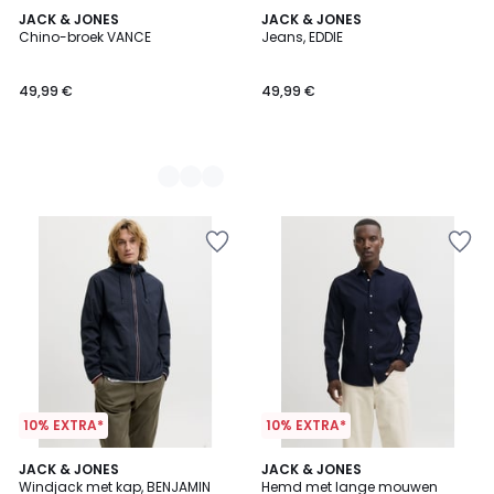
3
JACK & JONES
JACK & JONES
Chino-broek VANCE
Jeans, EDDIE
Kleuren
49,99 €
49,99 €
10% EXTRA*
10% EXTRA*
2
JACK & JONES
JACK & JONES
Windjack met kap, BENJAMIN
Hemd met lange mouwen
Kleuren