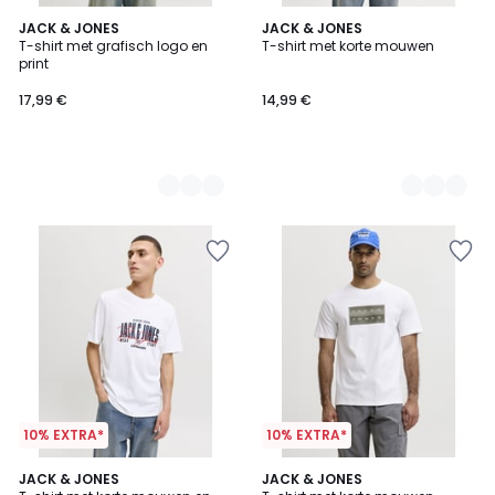
4
JACK & JONES
4
JACK & JONES
T-shirt met grafisch logo en
T-shirt met korte mouwen
Kleuren
Kleuren
print
17,99 €
14,99 €
10% EXTRA*
10% EXTRA*
4
JACK & JONES
2
JACK & JONES