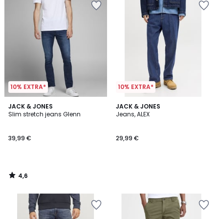
10% EXTRA*
10% EXTRA*
4,6
JACK & JONES
JACK & JONES
/ 5
Slim stretch jeans Glenn
Jeans, ALEX
39,99 €
29,99 €
4,6
/
5