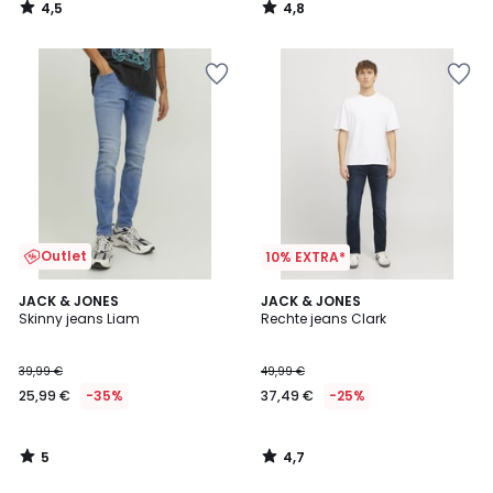
4,5
4,8
/
/
5
5
Outlet
10% EXTRA*
5
4,7
JACK & JONES
JACK & JONES
/
/ 5
Skinny jeans Liam
Rechte jeans Clark
5
39,99 €
49,99 €
25,99 €
-35%
37,49 €
-25%
5
4,7
/
/
5
5