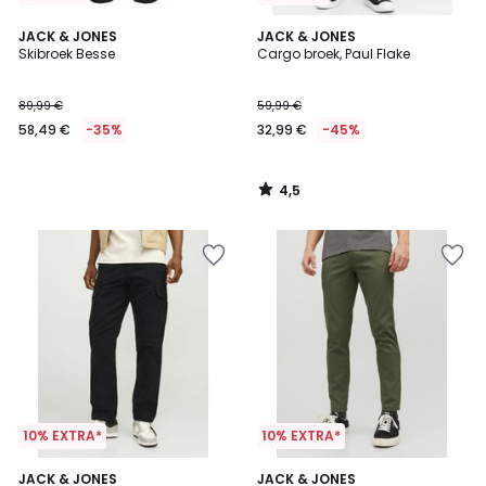
4,5
JACK & JONES
JACK & JONES
/ 5
Skibroek Besse
Cargo broek, Paul Flake
89,99 €
59,99 €
58,49 €
-35%
32,99 €
-45%
4,5
/
5
10% EXTRA*
10% EXTRA*
3,5
4,5
2
JACK & JONES
2
JACK & JONES