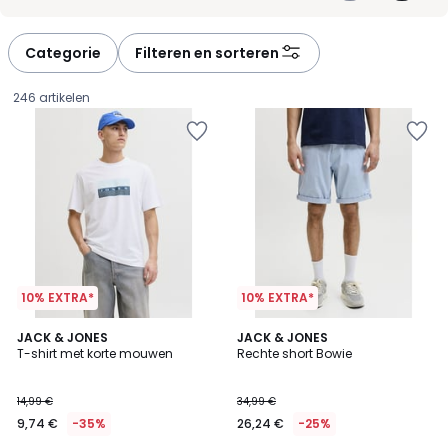
-
-
défiler
défiler
à
à
Categorie
Filteren en sorteren
gauche
droite
246 artikelen
10% EXTRA*
10% EXTRA*
5
4,7
3
JACK & JONES
JACK & JONES
/
/ 5
T-shirt met korte mouwen
Rechte short Bowie
Kleuren
5
9,74
14,99 €
34,99 €
€
9,74 €
-35%
26,24 €
-25%
In
plaats