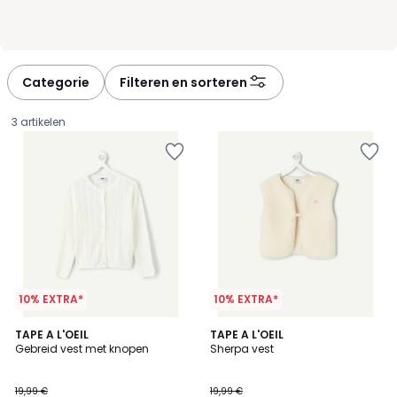
Categorie
Filteren en sorteren
3 artikelen
10% EXTRA*
10% EXTRA*
TAPE A L'OEIL
TAPE A L'OEIL
Gebreid vest met knopen
Sherpa vest
11,99
19,99 €
19,99 €
€