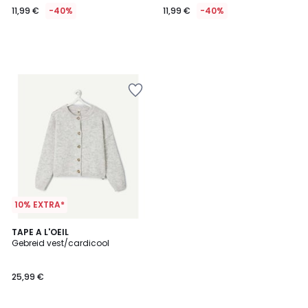
11,99 €
-40%
11,99 €
-40%
In
plaats
van
19,99
€
40%
korting
toegepast.
10% EXTRA*
TAPE A L'OEIL
Gebreid vest/cardicool
25,99 €