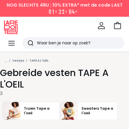
NOG SLECHTS 48U : 10% EXTRA*
met de code LAST
0
1
2
2
0
4
D
U
M
Naar
het
La
winke
Redoute
Menu
Zoeken
Laatst
...
bekeken
Vestjes
TAPE A L'OEIL
Gebreide vesten TAPE A
L'OEIL
3
Truien Tape a
Sweaters Tape a
l'oeil
l'oeil