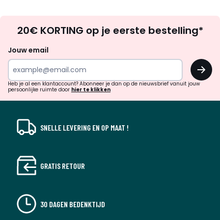
Op
20€ KORTING op je eerste bestelling*
zoek
naar
Jouw email
inspiratie
OK
en
!
verrassingen?
Heb je al een klantaccount? Abonneer je dan op de nieuwsbrief vanuit jouw
persoonlijke ruimte door
hier te klikken
SNELLE LEVERING EN OP MAAT !
GRATIS RETOUR
30 DAGEN BEDENKTIJD