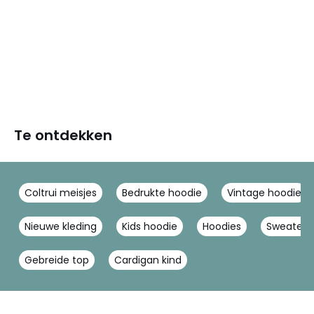
Te ontdekken
Coltrui meisjes
Bedrukte hoodie
Vintage hoodie
Nieuwe kleding
Kids hoodie
Hoodies
Sweater 
Gebreide top
Cardigan kind