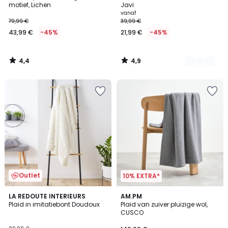
motief, Lichen
Javi
vanaf
79,99 €
39,99 €
43,99 €
-45%
21,99 €
-45%
4,4
4,9
/
/
5
5
Outlet
10% EXTRA*
4,6
LA REDOUTE INTERIEURS
AM.PM
/ 5
Plaid in imitatiebont Doudoux
Plaid van zuiver pluizige wol,
CUSCO