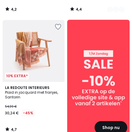
4,2
4,4
/
/
5
5
SALE
:
10%
EXTRA
vanaf
2
artikelen*
10% EXTRA*
4,7
LA REDOUTE INTERIEURS
/ 5
Plaid in jacquard met franjes,
Santorin
54,99 €
30,24 €
-45%
Shop nu
4,7
/