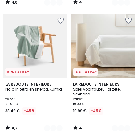
4,8
4
/
/
5
5
10% EXTRA*
10% EXTRA*
4,7
4
5
LA REDOUTE INTERIEURS
8
LA REDOUTE INTERIEURS
/ 5
/
Plaid in tetra en sherpa, Kumla
Sprei voor fauteuil of zetel,
Kleuren
Kleuren
5
Scenario
vanaf
vanaf
69,99 €
19,99 €
38,49 €
-45%
10,99 €
-45%
4,7
4
/
/
5
5