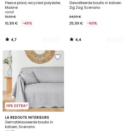
/ 5
/ 5
Fleece plaid, recycled polyester,
Gewatteerde boutis in katoen
Kleuren
Kleuren
Maxine
Zig Zag Scenario
vanaf
19,99 €
64,99 €
10,99 €
-45%
25,99 €
-60%
4,7
4,4
/
/
5
5
10% EXTRA*
4,4
LA REDOUTE INTERIEURS
/ 5
Gematelasseerde boutis in
katoen, Scenario