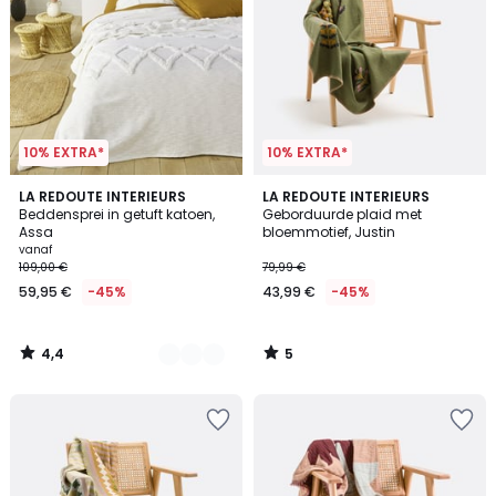
10% EXTRA*
10% EXTRA*
4,4
5
2
LA REDOUTE INTERIEURS
LA REDOUTE INTERIEURS
/ 5
/
Beddensprei in getuft katoen,
Geborduurde plaid met
Kleuren
5
Assa
bloemmotief, Justin
vanaf
109,00 €
79,99 €
59,95 €
-45%
43,99 €
-45%
4,4
5
/
/
5
5