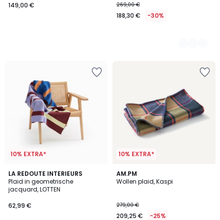
149,00 €
269,00 €
188,30 €
-30%
10% EXTRA*
10% EXTRA*
LA REDOUTE INTERIEURS
AM.PM
Plaid in geometrische
Wollen plaid, Kaspi
jacquard, LOTTEN
62,99 €
279,00 €
209,25 €
-25%