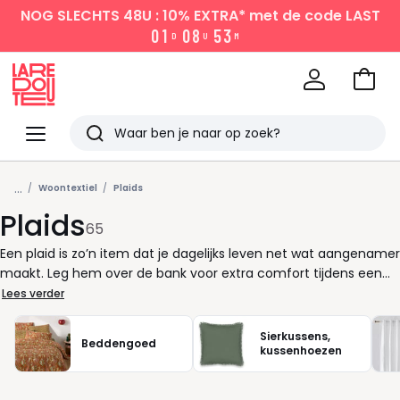
NOG SLECHTS 48U : 10% EXTRA*
met de code LAST
0
1
0
8
5
3
D
U
M
Naar
het
La
winke
Redoute
Menu
Zoeken
Laatst
...
bekeken
Woontextiel
Plaids
Plaids
65
Een plaid is zo’n item dat je dagelijks leven net wat aangenamer
maakt. Leg hem over de bank voor extra comfort tijdens een
rustig avondmoment, of pak hem erbij als lichte deken
Lees verder
wanneer het afkoelt. Plaids voegen meteen warmte toe aan je
interieur, zonder dat je iets hoeft te veranderen aan je
Sierkussens,
Beddengoed
inrichting. Bij La Redoute vind je plaids in uiteenlopende kleuren
kussenhoezen
en stijlen. Van een effen kleur die rust brengt tot een
uitgesproken tint die je decor laat spreken. Kies wat past bij