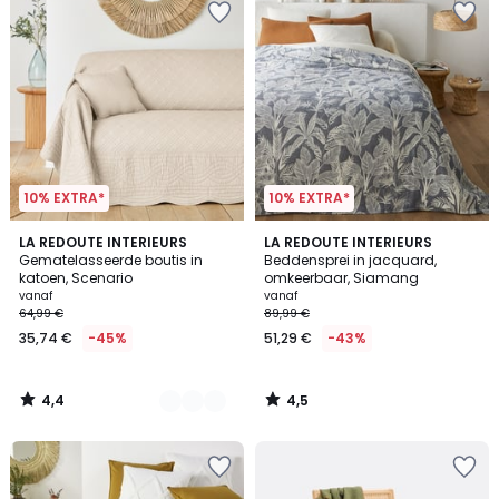
10% EXTRA*
10% EXTRA*
4,4
4,5
9
LA REDOUTE INTERIEURS
LA REDOUTE INTERIEURS
/ 5
/ 5
Gematelasseerde boutis in
Beddensprei in jacquard,
Kleuren
katoen, Scenario
omkeerbaar, Siamang
vanaf
vanaf
64,99 €
89,99 €
35,74 €
-45%
51,29 €
-43%
4,4
4,5
/
/
5
5