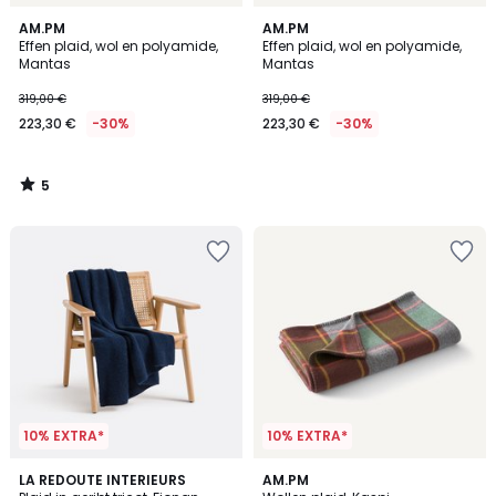
5
AM.PM
AM.PM
/
Effen plaid, wol en polyamide,
Effen plaid, wol en polyamide,
5
Mantas
Mantas
319,00 €
319,00 €
223,30 €
-30%
223,30 €
-30%
5
/
5
10% EXTRA*
10% EXTRA*
4,2
3
LA REDOUTE INTERIEURS
AM.PM