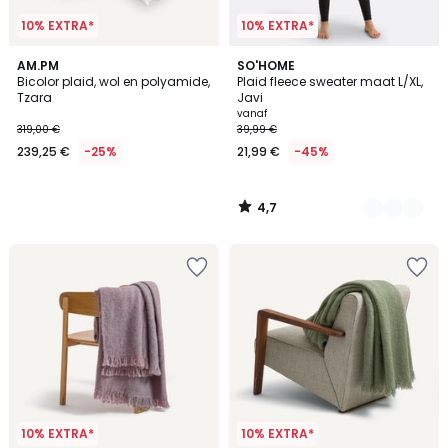
10% EXTRA*
10% EXTRA*
4,7
AM.PM
9
SO'HOME
/ 5
Bicolor plaid, wol en polyamide,
Plaid fleece sweater maat L/XL,
Kleuren
Tzara
Javi
vanaf
319,00 €
39,99 €
239,25 €
-25%
21,99 €
-45%
4,7
/
5
10% EXTRA*
10% EXTRA*