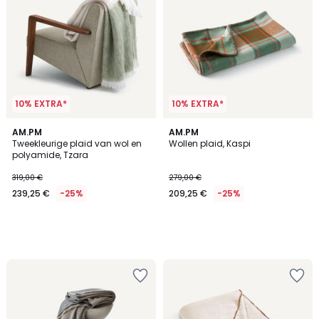
10% EXTRA*
10% EXTRA*
AM.PM
AM.PM
Tweekleurige plaid van wol en
Wollen plaid, Kaspi
polyamide, Tzara
319,00 €
279,00 €
239,25 €
-25%
209,25 €
-25%