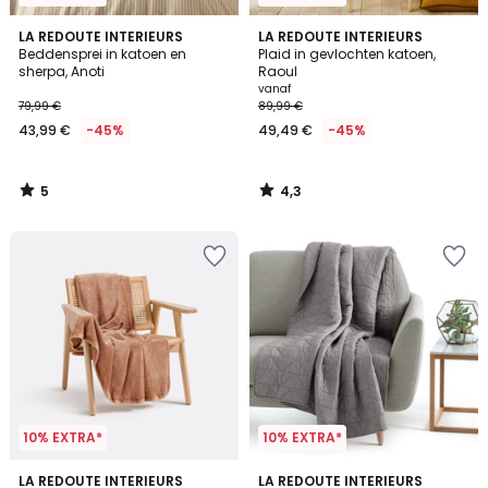
5
4,3
LA REDOUTE INTERIEURS
LA REDOUTE INTERIEURS
/
/ 5
Beddensprei in katoen en
Plaid in gevlochten katoen,
5
sherpa, Anoti
Raoul
vanaf
79,99 €
89,99 €
43,99 €
-45%
49,49 €
-45%
5
4,3
/
/
5
5
10% EXTRA*
10% EXTRA*
4,7
4,4
3
LA REDOUTE INTERIEURS
2
LA REDOUTE INTERIEURS