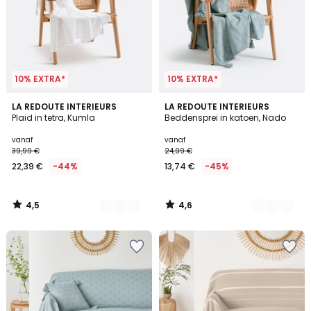
10% EXTRA*
10% EXTRA*
4,5
4,6
4
LA REDOUTE INTERIEURS
3
LA REDOUTE INTERIEURS
/ 5
/ 5
Plaid in tetra, Kumla
Beddensprei in katoen, Nado
Kleuren
Kleuren
vanaf
vanaf
39,99 €
24,99 €
22,39 €
-44%
13,74 €
-45%
4,5
4,6
/
/
5
5