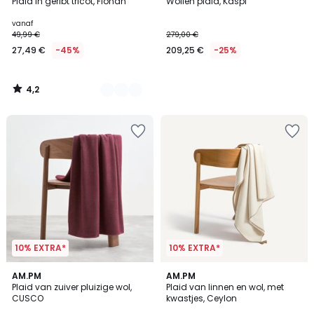
/ 5
Plaid in geribt tricot, Fionan
Wollen plaid, Kaspi
Kleuren
vanaf
49,99 €
279,00 €
27,49 €
-45%
209,25 €
-25%
4,2
/
5
10% EXTRA*
10% EXTRA*
AM.PM
2
AM.PM
Plaid van zuiver pluizige wol,
Plaid van linnen en wol, met
Kleuren
CUSCO
kwastjes, Ceylon