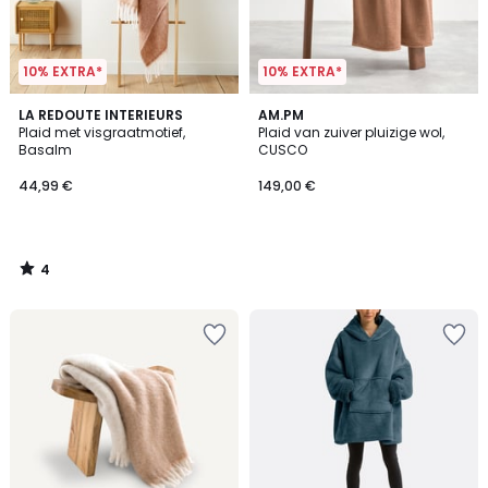
10% EXTRA*
10% EXTRA*
4
LA REDOUTE INTERIEURS
AM.PM
/
Plaid met visgraatmotief,
Plaid van zuiver pluizige wol,
5
Basalm
CUSCO
44,99 €
149,00 €
4
/
5