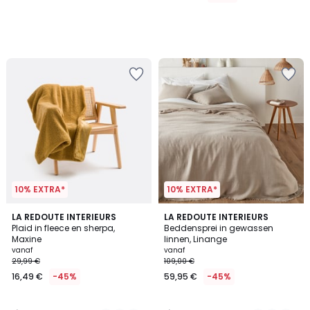
10% EXTRA*
10% EXTRA*
4,8
4
10
LA REDOUTE INTERIEURS
5
LA REDOUTE INTERIEURS
/ 5
/
Plaid in fleece en sherpa,
Beddensprei in gewassen
Kleuren
Kleuren
5
Maxine
linnen, Linange
vanaf
vanaf
29,99 €
109,00 €
16,49 €
-45%
59,95 €
-45%