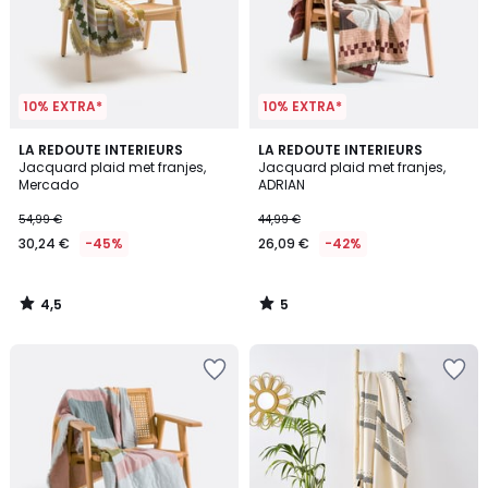
10% EXTRA*
10% EXTRA*
4,5
5
LA REDOUTE INTERIEURS
LA REDOUTE INTERIEURS
/ 5
/
Jacquard plaid met franjes,
Jacquard plaid met franjes,
5
Mercado
ADRIAN
54,99 €
44,99 €
30,24 €
-45%
26,09 €
-42%
4,5
5
/
/
5
5