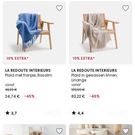
10% EXTRA*
10% EXTRA*
3,7
4,4
4
LA REDOUTE INTERIEURS
5
LA REDOUTE INTERIEURS
/ 5
/ 5
Plaid met franjes, Basalm
Plaid in gewassen linnen,
Kleuren
Kleuren
Linange
vanaf
vanaf
44,99 €
109,00 €
24,74 €
-45%
63,22 €
-45%
3,7
4,4
/
/
5
5