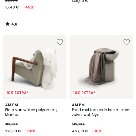
29,99 €
149,00 €
16,49 €
-45%
4,6
/
5
10% EXTRA*
10% EXTRA*
AM.PM
AM.PM
Plaid van wol en polyamide,
Plaid met franjes in kasjmier en
Mantas
zuiver wol, Alya
319,00 €
519,00 €
223,30 €
-30%
467,10 €
-10%