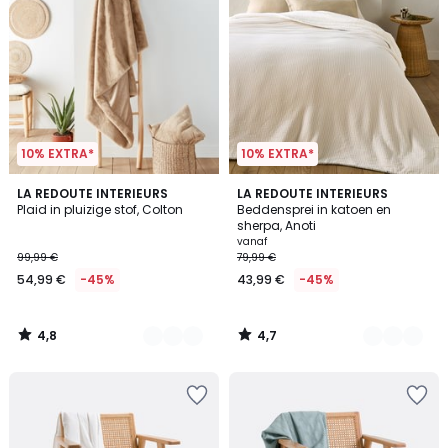
10% EXTRA*
10% EXTRA*
4,8
4,7
3
LA REDOUTE INTERIEURS
2
LA REDOUTE INTERIEURS
/ 5
/ 5
Plaid in pluizige stof, Colton
Beddensprei in katoen en
Kleuren
Kleuren
sherpa, Anoti
vanaf
99,99 €
79,99 €
54,99 €
-45%
43,99 €
-45%
4,8
4,7
/
/
5
5