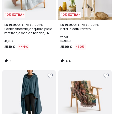
10% EXTRA*
10% EXTRA*
5
4,4
LA REDOUTE INTERIEURS
LA REDOUTE INTERIEURS
/
/ 5
Gedessineerde jacquard plaid
Plaid in ecru Parfeto
5
met franje aan de randen, LIZ
vanaf
44,99 €
64,99 €
25,19 €
-44%
25,99 €
-60%
5
4,4
/
/
5
5