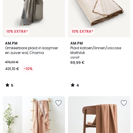
10% EXTRA*
10% EXTRA*
5
4
AM.PM
AM.PM
/
/
Omkeerbare plaid in kasjmier
Plaid katoen/linnen/viscose
5
5
en zuiver wol, Chama
Mathildi
vanaf
479,00 €
69,99 €
431,10 €
-10%
5
4
/
/
5
5