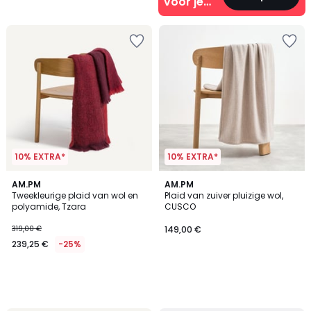
voor je
interieur
10% EXTRA*
10% EXTRA*
AM.PM
AM.PM
Tweekleurige plaid van wol en
Plaid van zuiver pluizige wol,
polyamide, Tzara
CUSCO
319,00 €
149,00 €
239,25 €
-25%