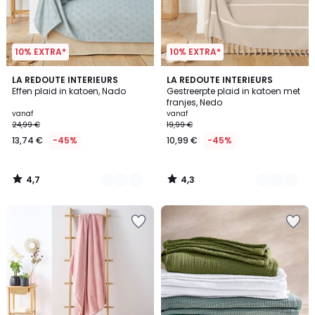
10% EXTRA*
10% EXTRA*
4,7
4,3
3
LA REDOUTE INTERIEURS
4
LA REDOUTE INTERIEURS
/ 5
/ 5
Effen plaid in katoen, Nado
Gestreerpte plaid in katoen met
Kleuren
Kleuren
franjes, Nedo
vanaf
vanaf
24,99 €
19,99 €
13,74 €
-45%
10,99 €
-45%
4,7
4,3
/
/
5
5