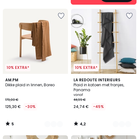
5
10% EXTRA*
10% EXTRA*
5
4,2
7
AM.PM
5
LA REDOUTE INTERIEURS
/
/ 5
Dikke plaid in linnen, Boreo
Plaid in katoen met franjes,
Kleuren
Kleuren
5
Panama
vanaf
179,00 €
44,99 €
125,30 €
-30%
24,74 €
-45%
5
4,2
/
/
5
5