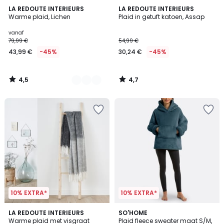
4,5
4,7
5
LA REDOUTE INTERIEURS
LA REDOUTE INTERIEURS
/ 5
/ 5
Warme plaid, Lichen
Plaid in getuft katoen, Assap
Kleuren
vanaf
79,99 €
54,99 €
43,99 €
-45%
30,24 €
-45%
4,5
4,7
/
/
5
5
10% EXTRA*
10% EXTRA*
4,4
4,9
LA REDOUTE INTERIEURS
9
SO'HOME
/ 5
/ 5
Warme plaid met visgraat
Plaid fleece sweater maat S/M,
Kleuren