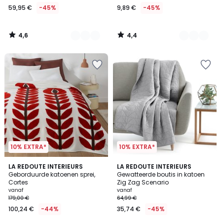
59,95 €
-45%
9,89 €
-45%
59,95
€
In
4,6
4,4
plaats
/
/
5
5
van
109,00
€
45%
korting
toegepast.
10% EXTRA*
10% EXTRA*
4,2
4,4
LA REDOUTE INTERIEURS
9
LA REDOUTE INTERIEURS
/ 5
/ 5
Geborduurde katoenen sprei,
Gewatteerde boutis in katoen
Kleuren
Cortes
Zig Zag Scenario
vanaf
vanaf
179,00 €
64,99 €
100,24 €
-44%
35,74 €
-45%