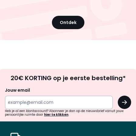
Ontdek
Op
20€ KORTING op je eerste bestelling*
zoek
naar
Jouw email
inspiratie
OK
en
!
verrassingen?
Heb je al een klantaccount? Abonneer je dan op de nieuwsbrief vanuit jouw
persoonlijke ruimte door
hier te klikken