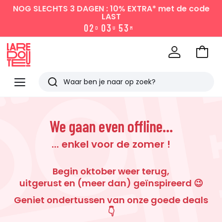
NOG SLECHTS 3 DAGEN : 10% EXTRA*
met de code
LAST
0
2
0
3
5
3
D
U
M
Naar
het
La
winke
Redoute
Menu
Zoeken
Laatst
bekeken
We gaan even offline...
... enkel voor de zomer !
Begin oktober weer terug,
uitgerust en (meer dan) geïnspireerd 😉
Geniet ondertussen van onze goede deals
👇