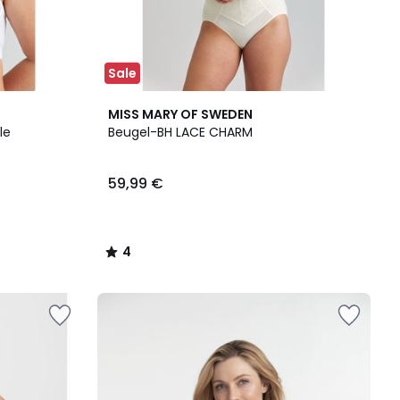
Sale
4
MISS MARY OF SWEDEN
/
le
Beugel-BH LACE CHARM
5
59,99 €
4
/
5