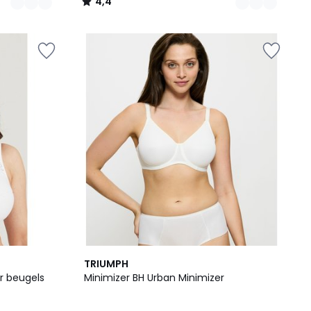
4,4
/
5
3
4,6
TRIUMPH
Kleuren
/ 5
r beugels
Minimizer BH Urban Minimizer