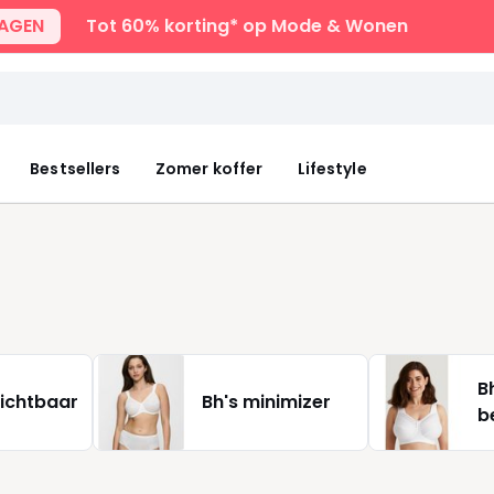
DAGEN
Tot 60% korting* op Mode & Wonen
Bestsellers
Zomer koffer
Lifestyle
B
zichtbaar
Bh's minimizer
b