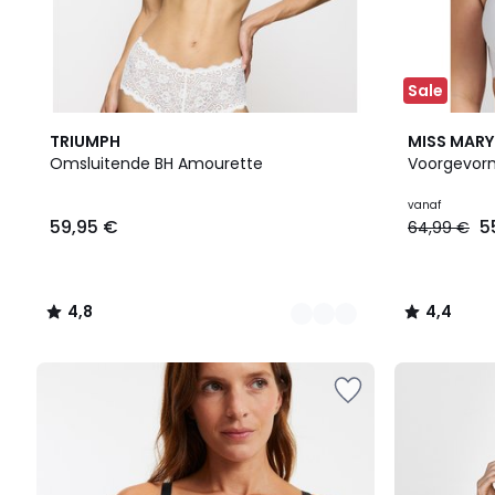
Sale
4
4,8
5
4,4
TRIUMPH
MISS MARY
Kleuren
/ 5
Kleuren
/ 5
Omsluitende BH Amourette
Voorgevorm
vanaf
59,95 €
5
64,99 €
4,8
4,4
/
/
5
5