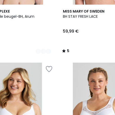
2
5
PLEXE
MISS MARY OF SWEDEN
Kleuren
/
e beugel-BH, Arum
BH STAY FRESH LACE
5
59,99 €
5
/
5