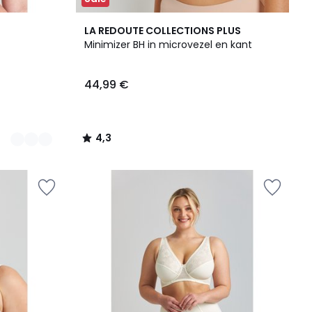
4,3
LA REDOUTE COLLECTIONS PLUS
/ 5
Minimizer BH in microvezel en kant
44,99 €
4,3
/
5