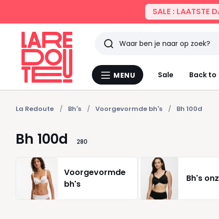
SALE : LAATSTE 
Zoeken
Laatst
Sale
Back to
MENU
Menu
bekeken
La
Redoute
La Redoute
Bh's
Voorgevormde bh's
Bh 100d
Bh 100d
280
Voorgevormde
Bh's on
bh's