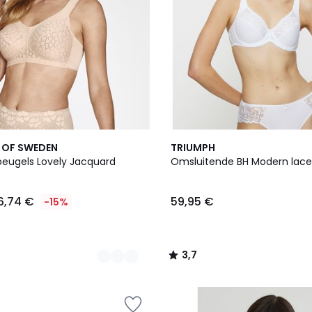
2
3,7
 OF SWEDEN
TRIUMPH
Kleuren
/ 5
beugels Lovely Jacquard
Omsluitende BH Modern lac
6,74 €
59,95 €
-15%
3,7
/
5