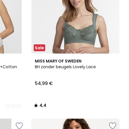
Sale
4,4
MISS MARY OF SWEDEN
/ 5
e+Cotton
BH zonder beugels Lovely Lace
54,99 €
4,4
/
5