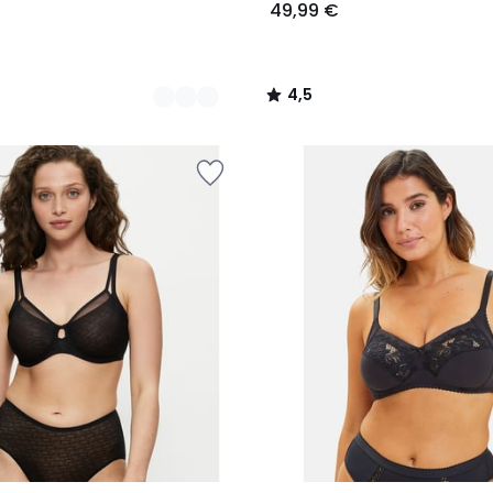
49,99 €
4,5
/
5