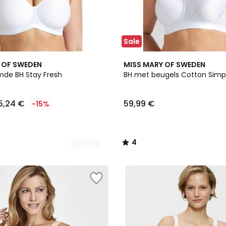
Sale
4
 OF SWEDEN
MISS MARY OF SWEDEN
/
de BH Stay Fresh
BH met beugels Cotton Simp
5
5,24 €
59,99 €
-15%
4
/
5