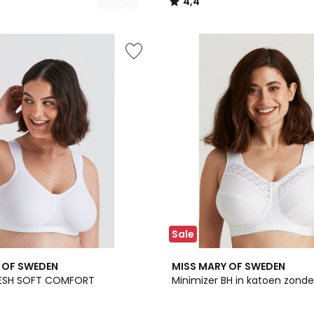
4,4
/
5
Sale
6
4,5
 OF SWEDEN
MISS MARY OF SWEDEN
Kleuren
/ 5
RESH SOFT COMFORT
Minimizer BH in katoen zonde