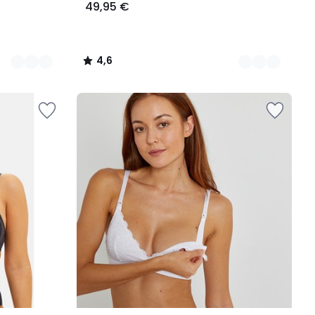
49,95 €
4,6
/
5