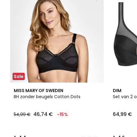
Sale
3
4,4
3
4,6
MISS MARY OF SWEDEN
DIM
Kleuren
/ 5
Kleuren
/ 5
BH zonder beugels Cotton Dots
Set van 2 
46,74 €
64,99 €
54,99 €
-15%