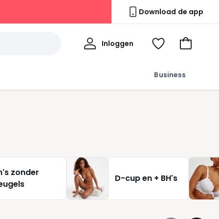
Download de app
Mijn
Inloggen
Kijk
Naar
profiel
mijn
het
wishlist
winkelma
Business
h's zonder
D-cup en + BH's
eugels