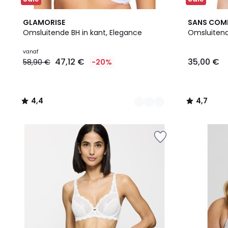
2
4,4
5
4,7
GLAMORISE
SANS COM
Kleuren
/ 5
Kleuren
/ 5
Omsluitende BH in kant, Elegance
Omsluitend
Prijs
vanaf
47,12 €
35,00 €
58,90 €
-20%
vanaf
47,12
€
In
4,4
4,7
plaats
/
/
van
5
5
58,90
€
20%
korting
toegepast.