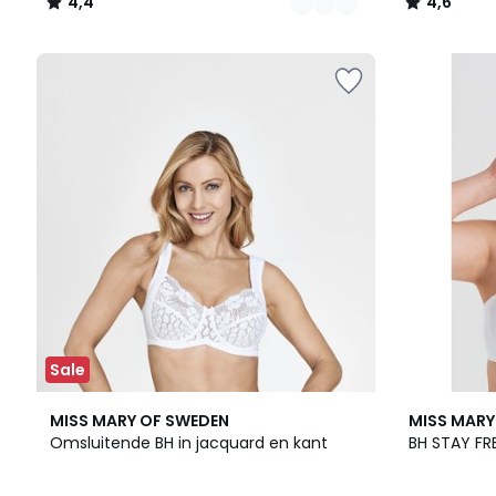
4,4
4,6
/
/
5
5
Sale
6
4,5
3
MISS MARY OF SWEDEN
MISS MARY
Kleuren
/ 5
Kleuren
Omsluitende BH in jacquard en kant
BH STAY F