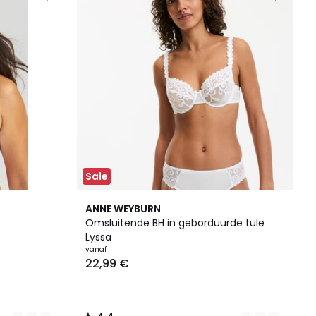
Sale
5
4,4
ANNE WEYBURN
Kleuren
/ 5
Omsluitende BH in geborduurde tule
Lyssa
vanaf
22,99 €