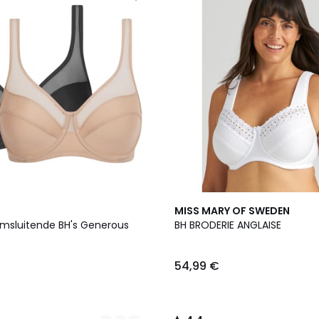
2
4,4
MISS MARY OF SWEDEN
Kleuren
/ 5
omsluitende BH's Generous
BH BRODERIE ANGLAISE
54,99 €