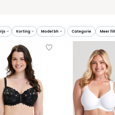
prijs
korting
model bh
categorie
meer fi