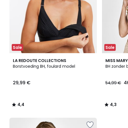
Sale
Sale
4,4
2
4,3
LA REDOUTE COLLECTIONS
MISS MARY
/ 5
Kleuren
/ 5
Borstvoeding BH, foulard model
BH zonder 
29,99 €
4
54,99 €
4,4
4,3
/
/
5
5