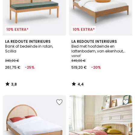
10% EXTRA*
10% EXTRA*
3,8
4,4
LA REDOUTE INTERIEURS
LA REDOUTE INTERIEURS
/ 5
/ 5
Bank of bedeinde in rotan,
Bed met hoofdeinde en
Scillia
lattenbodem, van eikenhout,
fineer en rotanriet, MADARA
vanaf
349,00 €
649,00 €
261,75 €
-25%
519,20 €
-20%
3,8
4,4
/
/
5
5