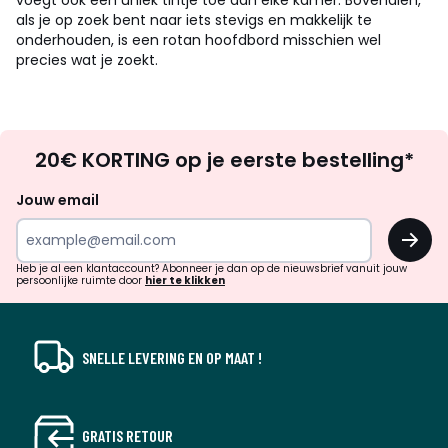
voegt ook een uniek tintje toe aan elke kamer. Bovendien,
als je op zoek bent naar iets stevigs en makkelijk te
onderhouden, is een rotan hoofdbord misschien wel
precies wat je zoekt.
Op
20€ KORTING op je eerste bestelling*
zoek
naar
Jouw email
inspiratie
OK
en
!
verrassingen?
Heb je al een klantaccount? Abonneer je dan op de nieuwsbrief vanuit jouw
persoonlijke ruimte door
hier te klikken
SNELLE LEVERING EN OP MAAT !
GRATIS RETOUR