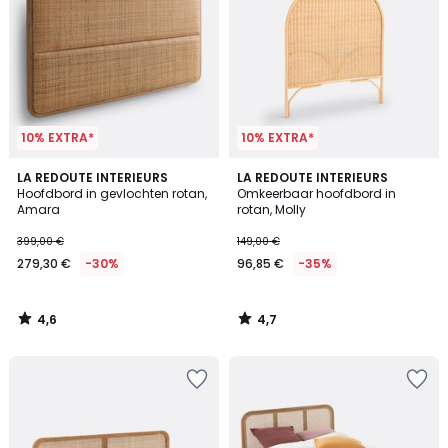
10% EXTRA*
10% EXTRA*
4,6
4,7
LA REDOUTE INTERIEURS
LA REDOUTE INTERIEURS
/ 5
/ 5
Hoofdbord in gevlochten rotan,
Omkeerbaar hoofdbord in
Amara
rotan, Molly
399,00 €
149,00 €
279,30 €
-30%
96,85 €
-35%
4,6
4,7
/
/
5
5