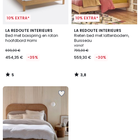
10% EXTRA*
10% EXTRA*
5
3,8
LA REDOUTE INTERIEURS
LA REDOUTE INTERIEURS
/
/ 5
Bed met boxspring en rotan
Rieten bed met lattenbodem,
5
hoofdbord Homi
Buisseau
vanaf
699,00 €
799,00 €
454,35 €
-35%
559,30 €
-30%
5
3,8
/
/
5
5