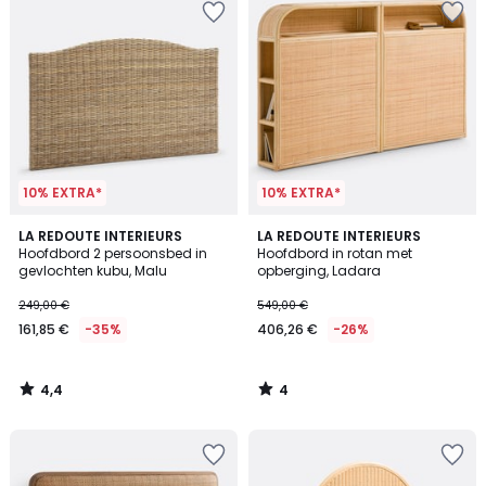
10% EXTRA*
10% EXTRA*
4,4
4
LA REDOUTE INTERIEURS
LA REDOUTE INTERIEURS
/ 5
/
Hoofdbord 2 persoonsbed in
Hoofdbord in rotan met
5
gevlochten kubu, Malu
opberging, Ladara
249,00 €
549,00 €
161,85 €
-35%
406,26 €
-26%
4,4
4
/
/
5
5