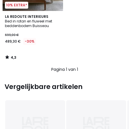
10% EXTRA*
4,3
LA REDOUTE INTERIEURS
/ 5
Bed in rotan en fluweel met
beddenbodem Buisseau
699,00 €
489,30 €
-30%
4,3
/
5
Pagina 1 van 1
Vergelijkbare artikelen