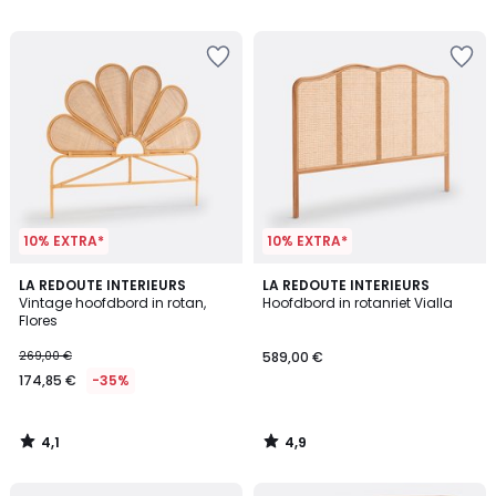
5
5
10% EXTRA*
10% EXTRA*
4,1
4,9
LA REDOUTE INTERIEURS
LA REDOUTE INTERIEURS
/ 5
/ 5
Vintage hoofdbord in rotan,
Hoofdbord in rotanriet Vialla
Flores
269,00 €
589,00 €
174,85 €
-35%
4,1
4,9
/
/
5
5