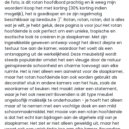
de foto, is dit rotan hoofdbord prachtig en ik weeg mijn
woorden! Koop het met korting (30% korting indien
mogelijk), het is goedkoper en ze zijn regelmatig
beschikbaar op laredoute :)". Rotan, rotan, rotan, dat is alles
wat je wilt, je hebt geluk, deze pagina is voor jou! Het rotan
hoofdeinde is ook perfect om een unieke, tropische en
exotische look te creëren in je slaapkamer. Met zijn
ingewikkelde geweven ontwerp voegt het direct diepte en
textuur toe aan de kamer, waardoor het voelt als een
ontsnapping uit de werkelijkheid. Deze meubelstijl wordt
steeds populairder omdat het een vleugje door de natuur
geïnspireerde schoonheid en charme toevoegt aan elke
ruimte. Het is niet alleen een aanwinst voor de slaapkamer,
maar het rotan hoofdeinde kan ook worden gebruikt als
decoratief stuk in andere kamers van het huis, zoals de
woonkamer of keuken. Het maakt zeker een statement,
waar je het ook neerzet! Bovendien is dit type meubel
ongelooflijk makkelijk te onderhouden - je hoeft het alleen
maar af te nemen met een vochtige doek en een mild
schoonmaakmiddel. Het mooie van een rotan hoofdeinde
is dat het echt kan bijdragen aan de algehele stijl van je
slaapkamer. Het ziet er niet alleen geweldig uit, maar het