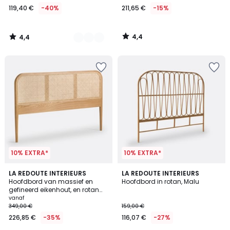
119,40 €
-40%
211,65 €
-15%
119,40
€
In
4,4
4,4
plaats
/
/
5
5
van
199,00
€
40%
korting
toegepast.
10% EXTRA*
10% EXTRA*
4,8
4,6
LA REDOUTE INTERIEURS
LA REDOUTE INTERIEURS
/ 5
/ 5
Hoofdbord van massief en
Hoofdbord in rotan, Malu
gefineerd eikenhout, en rotan
vlechtwerk, MADARA
vanaf
349,00 €
159,00 €
226,85 €
-35%
116,07 €
-27%