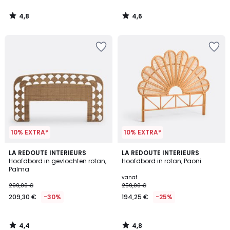
4,8
4,6
/
/
5
5
10% EXTRA*
10% EXTRA*
4,4
4,8
LA REDOUTE INTERIEURS
LA REDOUTE INTERIEURS
/ 5
/ 5
Hoofdbord in gevlochten rotan,
Hoofdbord in rotan, Paoni
Palma
vanaf
299,00 €
259,00 €
209,30 €
-30%
194,25 €
-25%
4,4
4,8
/
/