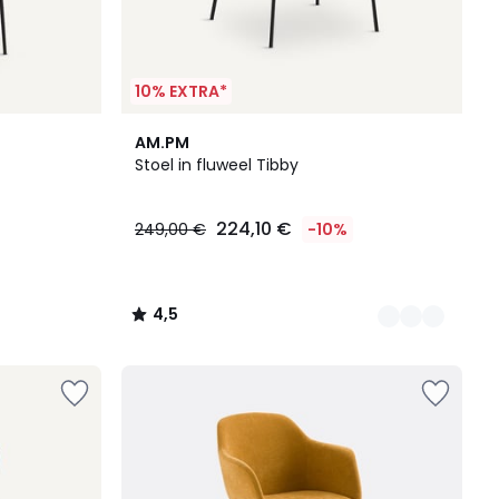
10% EXTRA*
6
4,5
AM.PM
Kleuren
/ 5
Stoel in fluweel Tibby
224,10 €
249,00 €
-10%
4,5
/
5