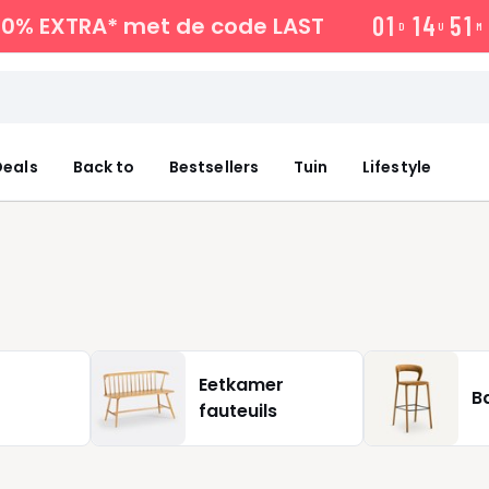
0
1
1
4
5
1
10% EXTRA*
met de code LAST
D
U
M
eals
Back to
Bestsellers
Tuin
Lifestyle
Eetkamer
B
fauteuils