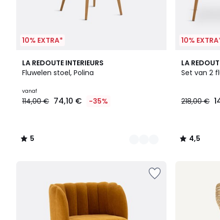
10% EXTRA*
10% EXTRA
3
5
3
4,5
LA REDOUTE INTERIEURS
LA REDOUT
Kleuren
/
Kleuren
/ 5
Fluwelen stoel, Polina
Set van 2 f
5
vanaf
74,10 €
1
114,00 €
-35%
218,00 €
5
4,5
/
/
5
5