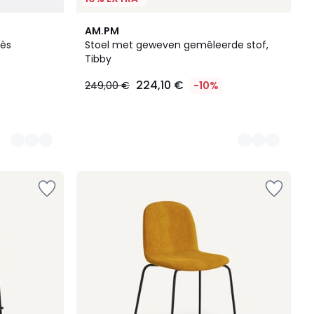
3
AM.PM
Kleuren
nès
Stoel met geweven gemêleerde stof,
Tibby
224,10 €
249,00 €
-10%