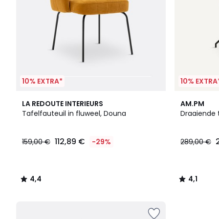
10% EXTRA*
10% EXTRA
4,4
2
4,1
LA REDOUTE INTERIEURS
AM.PM
/ 5
Kleuren
/ 5
Tafelfauteuil in fluweel, Douna
Draaiende t
112,89 €
159,00 €
-29%
289,00 €
4,4
4,1
/
/
5
5