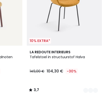
10% EXTRA*
2
3,7
LA REDOUTE INTERIEURS
Kleuren
/ 5
walnoten
Tafelstoel in structuurstof Halva
104,30 €
149,00 €
-30%
3,7
/
5