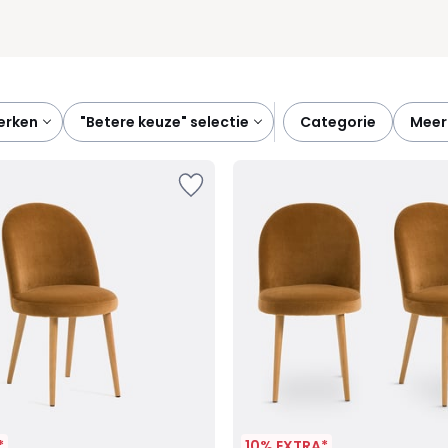
merken
"betere keuze" selectie
categorie
meer
*
10% EXTRA*