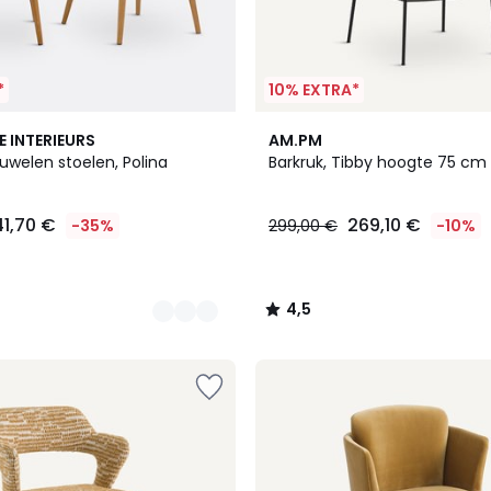
*
10% EXTRA*
4,5
E INTERIEURS
AM.PM
/ 5
luwelen stoelen, Polina
Barkruk, Tibby hoogte 75 cm
41,70 €
269,10 €
-35%
299,00 €
-10%
4,5
/
5