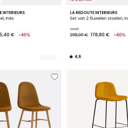
3
4,6
E INTERIEURS
LA REDOUTE INTERIEURS
Kleuren
/ 5
el, Inès
Set van 2 fluwelen stoelen, I
vanaf
5,40 €
178,80 €
-40%
298,00 €
-40%
4,6
/
5