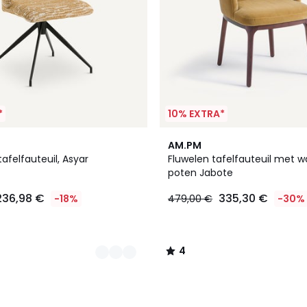
*
10% EXTRA*
4
AM.PM
/
afelfauteuil, Asyar
Fluwelen tafelfauteuil met 
5
poten Jabote
236,98 €
335,30 €
-18%
479,00 €
-30%
4
/
5