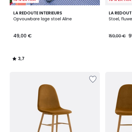
3,7
3
LA REDOUTE INTERIEURS
LA REDOUT
/ 5
Kleuren
Opvouwbare lage stoel Aline
Stoel, fluwe
49,00
49,00 €
9
159,00 €
€.
3,7
/
5