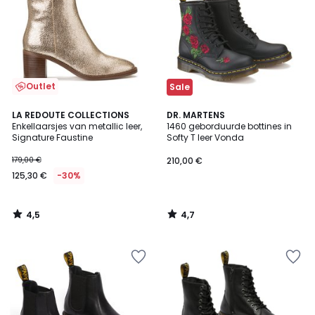
Outlet
Sale
4,5
4,7
LA REDOUTE COLLECTIONS
DR. MARTENS
/ 5
/ 5
Enkellaarsjes van metallic leer,
1460 geborduurde bottines in
Signature Faustine
Softy T leer Vonda
179,00 €
210,00 €
125,30 €
-30%
4,5
4,7
/
/
5
5