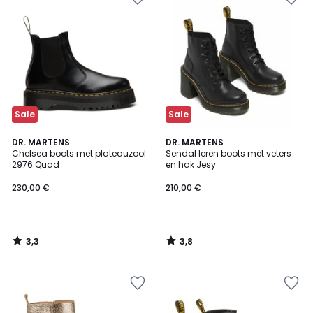
Sale
Sale
3,3
3,8
DR. MARTENS
DR. MARTENS
/ 5
/ 5
Chelsea boots met plateauzool
Sendal leren boots met veters
2976 Quad
en hak Jesy
230,00 €
210,00 €
3,3
3,8
/
/
5
5