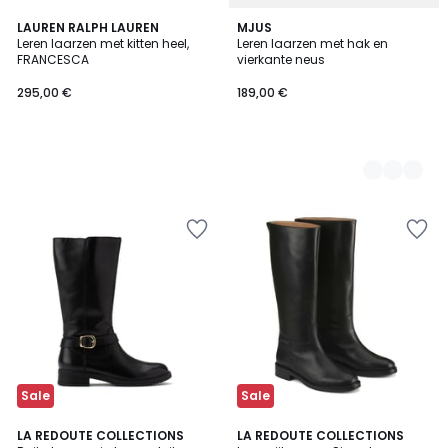
LAUREN RALPH LAUREN
2
MJUS
Leren laarzen met kitten heel,
Leren laarzen met hak en
Kleuren
FRANCESCA
vierkante neus
295,00 €
189,00 €
Sale
Sale
4,4
4,5
2
LA REDOUTE COLLECTIONS
LA REDOUTE COLLECTIONS