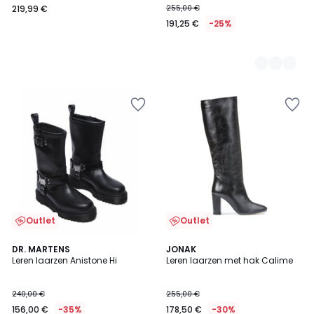
219,99 €
255,00 €
191,25 €
-25%
Outlet
Outlet
1
4,6
DR. MARTENS
JONAK
/
/ 5
Leren laarzen Anistone Hi
Leren laarzen met hak Calime
5
240,00 €
255,00 €
156,00 €
-35%
178,50 €
-30%