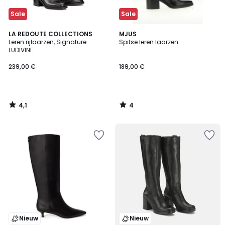
Sale
Sale
4,1
4
LA REDOUTE COLLECTIONS
MJUS
/ 5
/
Leren rijlaarzen, Signature
Spitse leren laarzen
5
LUDIVINE
239,00 €
189,00 €
4,1
4
/
/
5
5
Nieuw
Nieuw