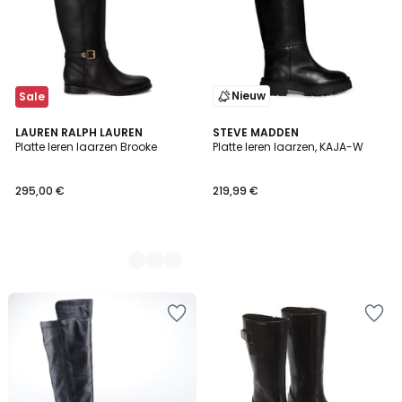
Nieuw
Sale
2
LAUREN RALPH LAUREN
STEVE MADDEN
Platte leren laarzen Brooke
Platte leren laarzen, KAJA-W
Kleuren
295,00 €
219,99 €