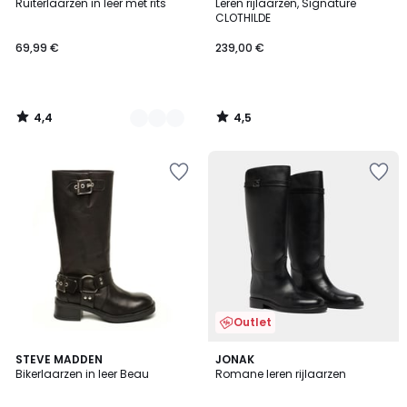
/ 5
/ 5
Ruiterlaarzen in leer met rits
Leren rijlaarzen, Signature
Kleuren
CLOTHILDE
69,99 €
239,00 €
4,4
4,5
/
/
5
5
Outlet
STEVE MADDEN
2
JONAK
Bikerlaarzen in leer Beau
Romane leren rijlaarzen
Kleuren