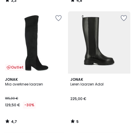
3,3
4,8
/
/
5
5
Outlet
4,7
5
JONAK
JONAK
/ 5
/
Mia overknee laarzen
Leren laarzen Adal
5
185,00 €
225,00 €
129,50 €
-30%
4,7
5
/
/
5
5