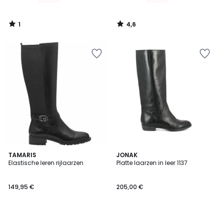
1
4,6
/
/
5
5
5
4,1
2
TAMARIS
2
JONAK
/
/ 5
Elastische leren rijlaarzen
Platte laarzen in leer 1137
Kleuren
Kleuren
5
149,95 €
205,00 €