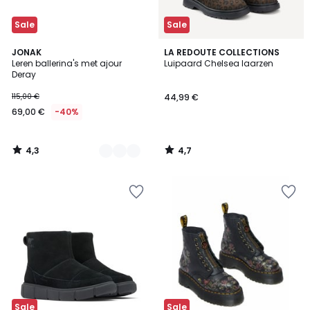
Sale
Sale
4,3
4,7
2
JONAK
LA REDOUTE COLLECTIONS
/ 5
/ 5
Leren ballerina's met ajour
Luipaard Chelsea laarzen
Kleuren
Deray
115,00 €
44,99 €
69,00 €
-40%
4,3
4,7
/
/
5
5
Sale
Sale