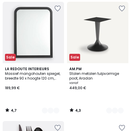
Sale
Sale
4,7
4,3
2
LA REDOUTE INTERIEURS
3
AM.PM
/ 5
/ 5
Massief mangohouten spiegel,
Stalen metalen tulpvormige
Kleuren
Kleuren
breedte 90 x hoogte 120 cm,
poot, Aradan
AFSAN
vanaf
189,99 €
449,00 €
4,7
4,3
/
/
5
5