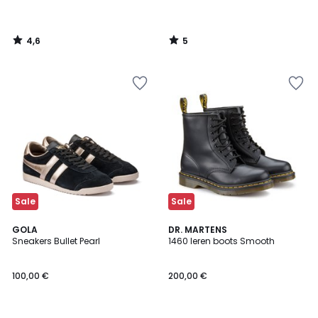
4,6
5
/
/
5
5
Sale
Sale
4
4,6
3
GOLA
DR. MARTENS
/
/ 5
Sneakers Bullet Pearl
1460 leren boots Smooth
Kleuren
5
100,00 €
200,00 €