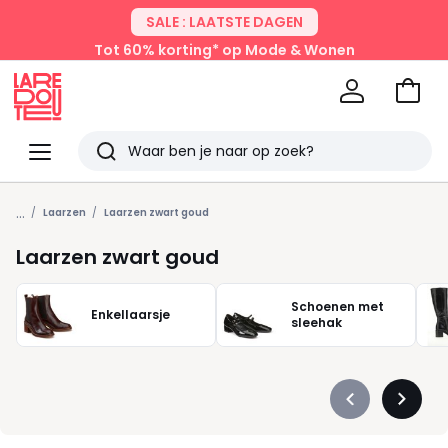
SALE : LAATSTE DAGEN
Tot 60% korting* op Mode & Wonen
Naar
het
La
winke
Redoute
Menu
Zoeken
Laatst
...
bekeken
Laarzen
Laarzen zwart goud
Laarzen zwart goud
Schoenen met
Enkellaarsje
sleehak
Précédent
Suivan
-
-
défiler
défiler