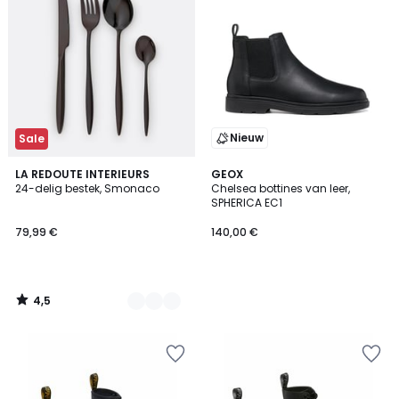
Nieuw
Sale
4,5
2
LA REDOUTE INTERIEURS
GEOX
/ 5
24-delig bestek, Smonaco
Chelsea bottines van leer,
Kleuren
SPHERICA EC1
79,99 €
140,00 €
4,5
/
5