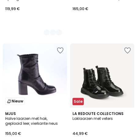
beenkappen
119,99 €
165,00 €
Nieuw
Sale
4
2
MJUS
3
LA REDOUTE COLLECTIONS
/
Halve laarzen met hak,
Laklaarzen met veters
Kleuren
Kleuren
5
geplooid leer, vierkante neus
155,00 €
44,99 €