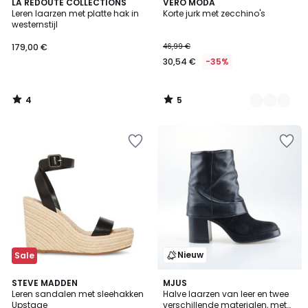
4
5
LA REDOUTE COLLECTIONS
2
VERO MODA
/
/
Leren laarzen met platte hak in
Korte jurk met zecchino's
Kleuren
5
5
westernstijl
179,00 €
46,99 €
30,54 €
-35%
4
5
/
/
5
5
Nieuw
Sale
2
STEVE MADDEN
MJUS
Leren sandalen met sleehakken
Halve laarzen van leer en twee
Kleuren
Upstage
verschillende materialen, met