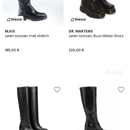
Nieuw
Nieuw
MJUS
2
DR. MARTENS
Leren laarzen met stretch
Leren laarzen, Buzz Milled Gloss
Kleuren
185,00 €
220,00 €