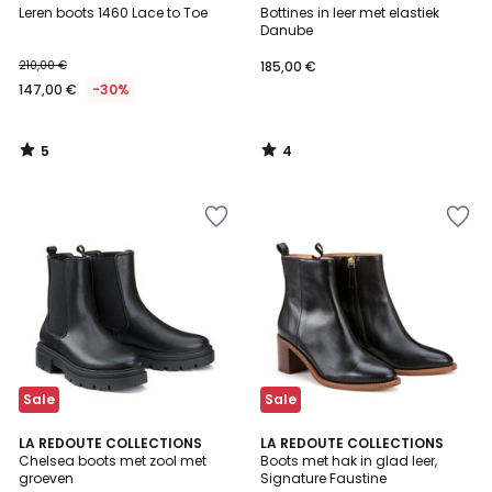
/
/
Leren boots 1460 Lace to Toe
Bottines in leer met elastiek
5
5
Danube
210,00 €
185,00 €
147,00 €
-30%
5
4
/
/
5
5
Sale
Sale
3,8
4,3
LA REDOUTE COLLECTIONS
2
LA REDOUTE COLLECTIONS
/ 5
/ 5
Chelsea boots met zool met
Boots met hak in glad leer,
Kleuren
groeven
Signature Faustine