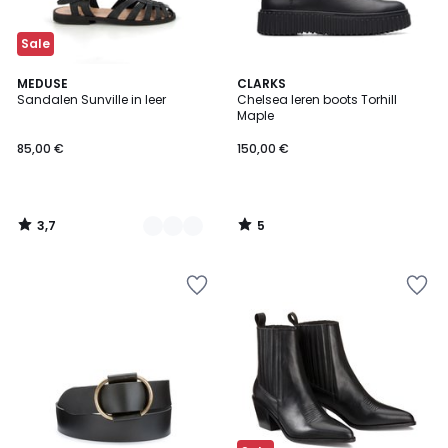
Sale
3,7
5
5
MEDUSE
CLARKS
/ 5
/
Sandalen Sunville in leer
Chelsea leren boots Torhill
Kleuren
5
Maple
85,00 €
150,00 €
3,7
5
/
/
5
5