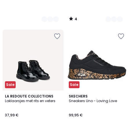
4
/
5
Sale
Sale
4,9
LA REDOUTE COLLECTIONS
3
SKECHERS
/ 5
Laklaarsjes met rits en veters
Sneakers Uno - Loving Love
Kleuren
37,99 €
99,95 €