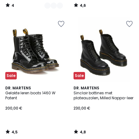
4
4,6
/
/
5
5
Sale
Sale
4,5
4,8
DR. MARTENS
DR. MARTENS
/ 5
/ 5
Gelakte leren boots 1460 W
Sinclair bottines met
Patent
plateauzolen, Milled Nappa-leer
200,00 €
230,00 €
4,5
4,8
/
/