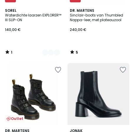
1
5
2
SOREL
DR. MARTENS
/
/
Waterdichte laarzen EXPLORER™
Sinclair-boots van Thumbled
Kleuren
5
5
III SLIP-ON
Nappa-leer, met plateauzool
140,00 €
240,00 €
1
5
/
/
5
5
Outlet
5
4
DR. MARTENS
JONAK