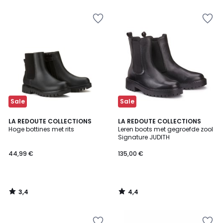
5
5
Sale
Sale
3,4
4,4
LA REDOUTE COLLECTIONS
LA REDOUTE COLLECTIONS
/ 5
/ 5
Hoge bottines met rits
Leren boots met gegroefde zool
Signature JUDITH
44,99 €
135,00 €
3,4
4,4
/
/
5
5