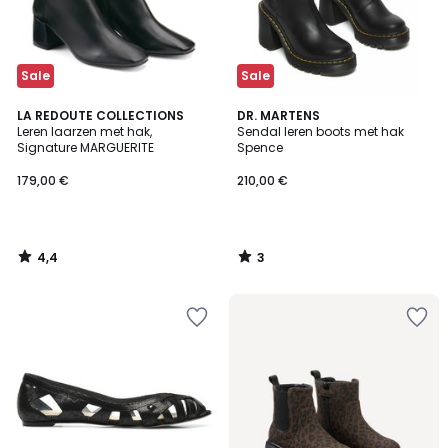
Sale
Sale
4,4
3
LA REDOUTE COLLECTIONS
DR. MARTENS
/ 5
/
Leren laarzen met hak,
Sendal leren boots met hak
5
Signature MARGUERITE
Spence
179,00 €
210,00 €
4,4
3
/
/
5
5