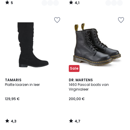
5
4,1
/
/
5
5
Sale
4,3
4,7
TAMARIS
DR. MARTENS
/ 5
/ 5
Platte laarzen in leer
1460 Pascal boots van
Virginialeer
129,95 €
200,00 €
4,3
4,7
/
/
5
5