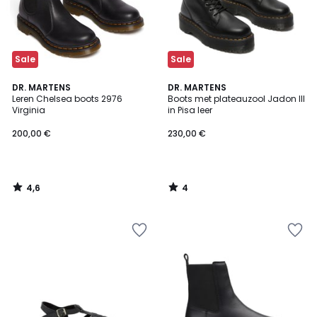
Sale
Sale
4,6
4
DR. MARTENS
DR. MARTENS
/ 5
/
Leren Chelsea boots 2976
Boots met plateauzool Jadon III
5
Virginia
in Pisa leer
200,00 €
230,00 €
4,6
4
/
/
5
5