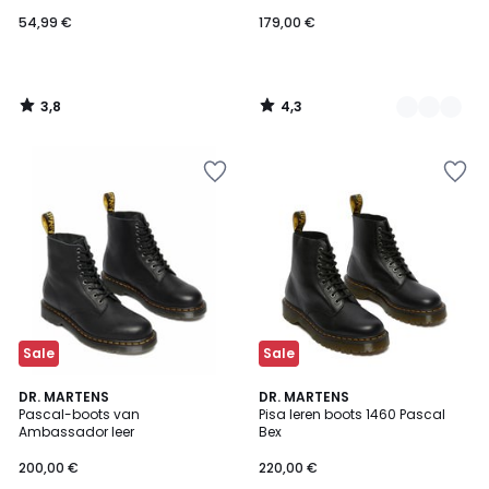
54,99 €
179,00 €
3,8
4,3
/
/
5
5
Sale
Sale
4,6
5
DR. MARTENS
DR. MARTENS
/ 5
/
Pascal-boots van
Pisa leren boots 1460 Pascal
5
Ambassador leer
Bex
200,00 €
220,00 €