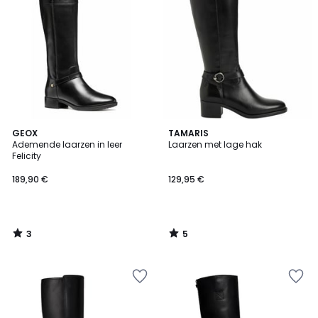
3
5
GEOX
TAMARIS
/
/
Ademende laarzen in leer
Laarzen met lage hak
5
5
Felicity
189,90 €
129,95 €
3
5
/
/
5
5