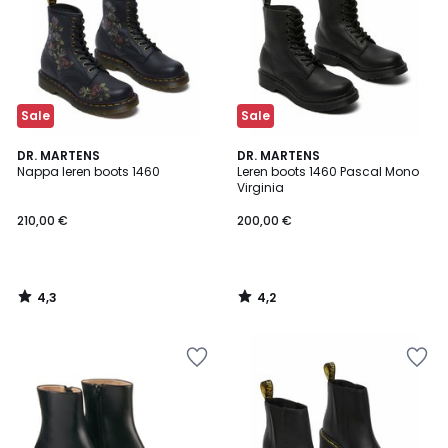
Sale
Sale
4,3
4,2
DR. MARTENS
DR. MARTENS
/ 5
/ 5
Nappa leren boots 1460
Leren boots 1460 Pascal Mono
Virginia
210,00 €
200,00 €
4,3
4,2
/
/
5
5