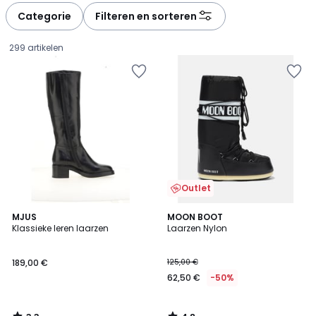
à
à
Categorie
Filteren en sorteren
gauche
droite
299 artikelen
Outlet
3,3
4,8
MJUS
MOON BOOT
/ 5
/ 5
Klassieke leren laarzen
Laarzen Nylon
189,00
189,00 €
125,00 €
€.
62,50 €
-50%