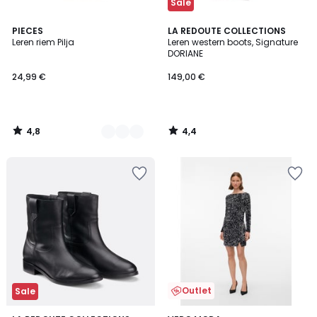
Sale
4,8
4,4
2
PIECES
LA REDOUTE COLLECTIONS
/ 5
/ 5
Leren riem Pilja
Leren western boots, Signature
Kleuren
DORIANE
24,99 €
149,00 €
4,8
4,4
/
/
5
5
Outlet
Sale