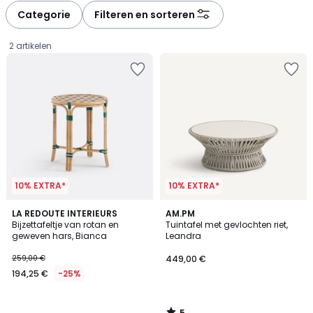
Categorie
Filteren en sorteren
2 artikelen
10% EXTRA*
10% EXTRA*
5
LA REDOUTE INTERIEURS
AM.PM
/
Bijzettafeltje van rotan en
Tuintafel met gevlochten riet,
5
geweven hars, Bianca
Leandra
194,25
259,00 €
449,00 €
€
194,25 €
-25%
In
plaats
van
5