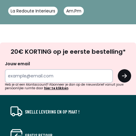
La Redoute Interieurs
Am.Pm
Op
20€ KORTING op je eerste bestelling*
zoek
naar
Jouw email
inspiratie
OK
en
!
verrassingen?
Heb je al een klantaccount? Abonneer je dan op de nieuwsbrief vanuit jouw
persoonlijke ruimte door
hier te klikken
SNELLE LEVERING EN OP MAAT !
GRATIS RETOUR