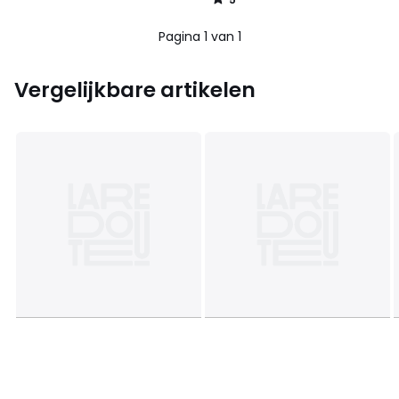
259,00
/
5
€
Pagina 1 van 1
25%
korting
toegepast.
Vergelijkbare artikelen