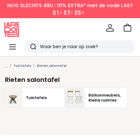
NOG SLECHTS 48U : 10% EXTRA*
met de code LAST
0
1
0
7
0
5
D
U
M
Naar
het
La
winke
Redoute
Menu
Zoeken
Laatst
...
bekeken
Tuintafels
Rieten salontafel
Rieten salontafel
Balkonmeubels,
Tuintafels
kleine ruimtes