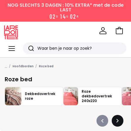
NOG SLECHTS 3 DAGEN : 10% EXTRA*
met de code
LAST
0
2
1
4
0
2
D
U
M
Naar
het
La
winke
Redoute
Menu
Zoeken
Laatst
...
bekeken
Hoofdborden
Roze bed
Roze bed
Roze
Dekbedovertrek
dekbedovertrek
roze
240x220
Précédent
Suivan
-
-