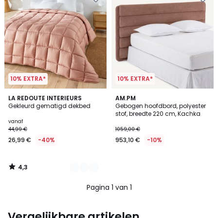
10% EXTRA*
10% EXTRA*
4,3
6
LA REDOUTE INTERIEURS
AM.PM
/ 5
Gekleurd gematigd dekbed
Gebogen hoofdbord, polyester
Kleuren
stof, breedte 220 cm, Kachka
vanaf
44,99 €
1059,00 €
26,99 €
-40%
953,10 €
-10%
4,3
/
5
Pagina 1 van 1
Vergelijkbare artikelen