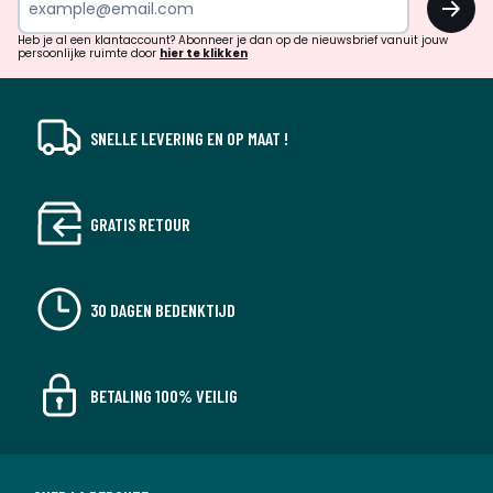
en
!
verrassingen?
Heb je al een klantaccount? Abonneer je dan op de nieuwsbrief vanuit jouw
persoonlijke ruimte door
hier te klikken
SNELLE LEVERING EN OP MAAT !
GRATIS RETOUR
30 DAGEN BEDENKTIJD
BETALING 100% VEILIG