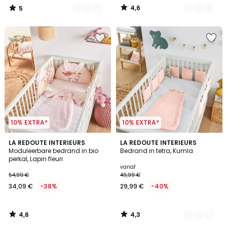
In
4,6
5
plaats
/
/
5
5
van
369,00
€
35%
korting
toegepast.
10% EXTRA*
10% EXTRA*
4,6
4,3
LA REDOUTE INTERIEURS
4
LA REDOUTE INTERIEURS
/ 5
/ 5
Moduleerbare bedrand in bio
Bedrand in tetra, Kumla
Kleuren
perkal, Lapin fleuri
vanaf
54,99 €
49,99 €
34,09 €
-38%
29,99 €
-40%
4,6
4,3
/
/
5
5