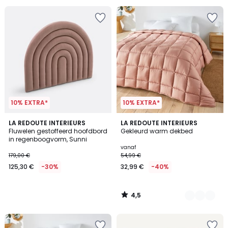
10% EXTRA*
10% EXTRA*
4,5
LA REDOUTE INTERIEURS
6
LA REDOUTE INTERIEURS
/ 5
Fluwelen gestoffeerd hoofdbord
Gekleurd warm dekbed
Kleuren
in regenboogvorm, Sunni
vanaf
179,00 €
54,99 €
125,30 €
-30%
32,99 €
-40%
4,5
/
5