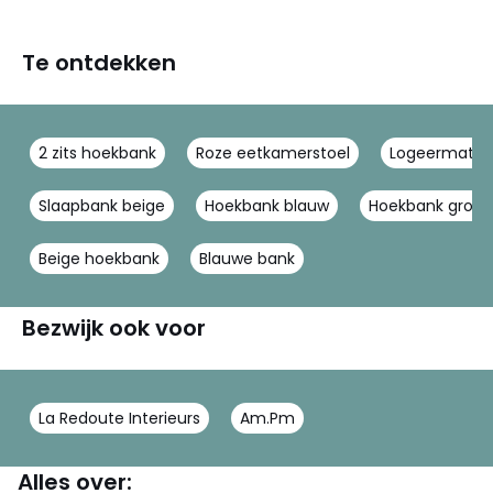
Te ontdekken
2 zits hoekbank
Roze eetkamerstoel
Logeermatra
Slaapbank beige
Hoekbank blauw
Hoekbank groen
Beige hoekbank
Blauwe bank
Bezwijk ook voor
La Redoute Interieurs
Am.Pm
Alles over: