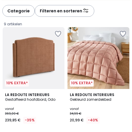
défiler
défiler
à
à
Categorie
Filteren en sorteren
gauche
droite
9 artikelen
10% EXTRA*
10% EXTRA*
5
4,6
2
LA REDOUTE INTERIEURS
6
LA REDOUTE INTERIEURS
/
/ 5
Gestoffeerd hoofdbord, Odo
Gekleurd zomerdekbed
Kleuren
Kleuren
5
Prijs
vanaf
vanaf
369,00 €
34,99 €
vanaf
239,85 €
-35%
20,99 €
-40%
239,85
€