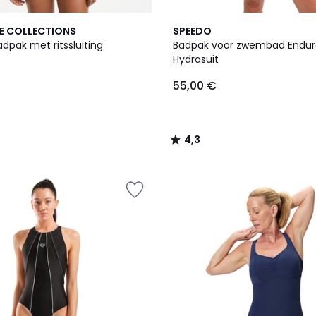
4,3
E COLLECTIONS
SPEEDO
/ 5
adpak met ritssluiting
Badpak voor zwembad Endur
Hydrasuit
55,00 €
4,3
/
5