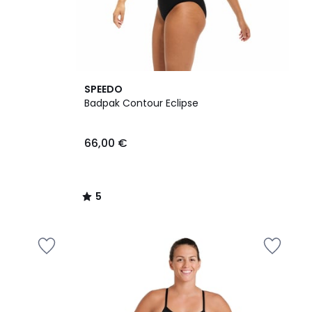
5
SPEEDO
/
Badpak Contour Eclipse
5
66,00 €
5
/
5