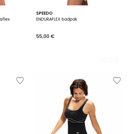
2
SPEEDO
Kleuren
aflex
ENDURAFLEX badpak
55,00 €