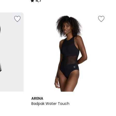
4,7
/
5
2
5
ARENA
Kleuren
/
Badpak Water Touch
5