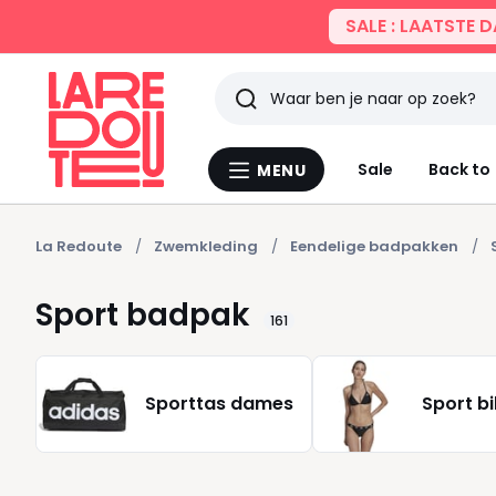
SALE : LAATSTE 
Zoeken
Laatst
Sale
Back to
MENU
Menu
bekeken
La
Redoute
La Redoute
Zwemkleding
Eendelige badpakken
Sport badpak
161
Sporttas dames
Sport bi