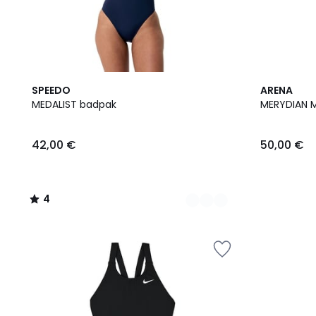
3
4
SPEEDO
ARENA
Kleuren
/
MEDALIST badpak
MERYDIAN 
5
42,00 €
50,00 €
4
/
5