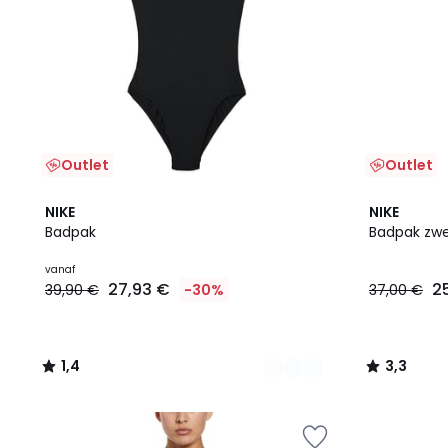
Outlet
Outlet
2
1,4
3,3
NIKE
NIKE
Kleuren
/ 5
/ 5
Badpak
Badpak zw
vanaf
27,93 €
2
39,90 €
-30%
37,00 €
1,4
3,3
/
/
5
5