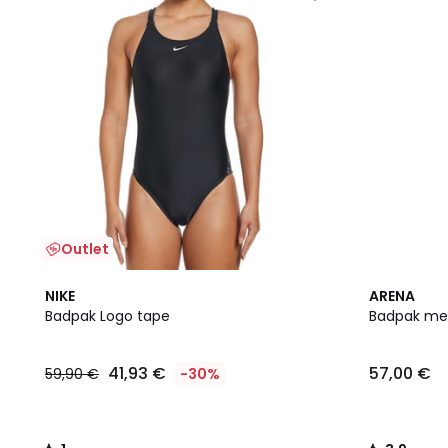
Outlet
1
3,9
NIKE
ARENA
/
/ 5
Badpak Logo tape
Badpak met
5
41,93 €
57,00 €
59,90 €
-30%