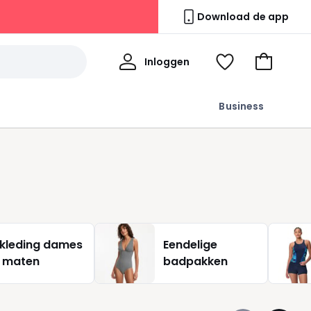
Download de app
Mijn
Inloggen
Kijk
Naar
profiel
mijn
het
wishlist
winkelma
Business
kleding dames
Eendelige
e maten
badpakken