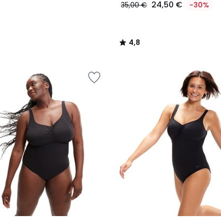
24,50 €
35,00 €
-30%
4,8
/
5