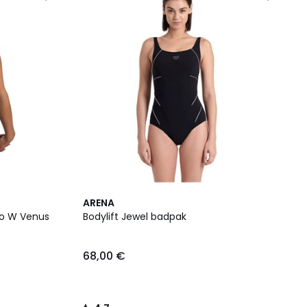
4,7
ARENA
/ 5
co W Venus
Bodylift Jewel badpak
68,00 €