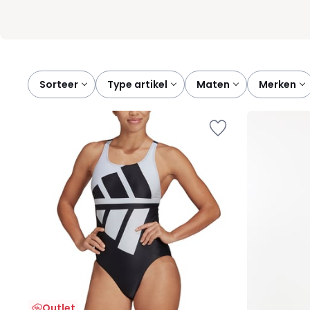
Sorteer
type artikel
maten
merken
Outlet