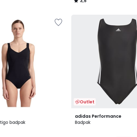
3,5
/
5
Outlet
4,8
adidas Performance
/ 5
rtigo badpak
Badpak