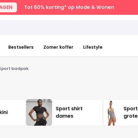
DAGEN
Tot 60% korting* op Mode & Wonen
Bestsellers
Zomer koffer
Lifestyle
Sport badpak
Sport shirt
Sport
kini
dames
grot