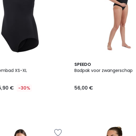
SPEEDO
embad XS-XL
Badpak voor zwangerschap
5,90 €
56,00 €
-30%