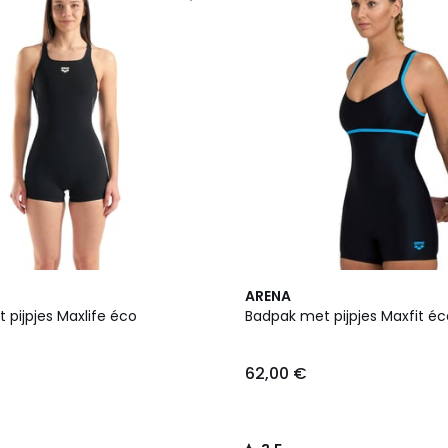
3,5
ARENA
/ 5
 pijpjes Maxlife éco
Badpak met pijpjes Maxfit é
62,00 €