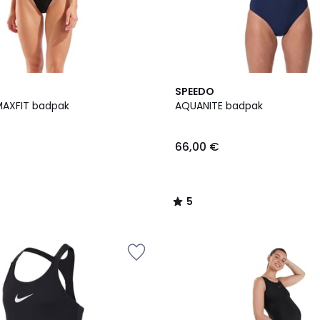
5
SPEEDO
/
MAXFIT badpak
AQUANITE badpak
5
66,00 €
5
/
5