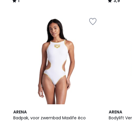
1
3,9
/
/
5
5
3,2
4,6
ARENA
ARENA
/ 5
/ 5
Badpak, voor zwembad Maxlife éco
Bodylift Ve