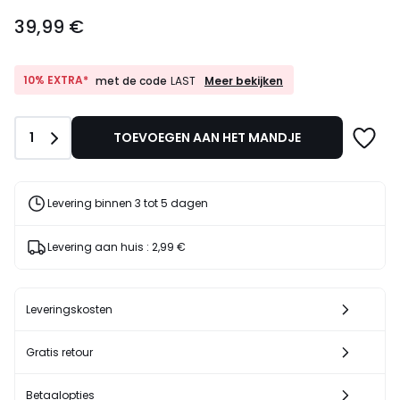
39,99
39,99 €
€.
10%
10% EXTRA*
Meer bekijken
met de code
LAST
EXTRA*
met
de
Aantal
1
TOEVOEGEN AAN HET MANDJE
code
LAST
Levering binnen 3 tot 5 dagen
Levering aan huis :
2,99 €
Leveringskosten
Gratis retour
Betaalopties