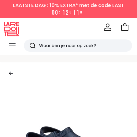
LAATSTE DAG : 10% EXTRA*
met de code LAST
0
0
1
2
1
1
D
U
M
Naar
het
La
winke
Redoute
Menu
Zoeken
Laatst
bekeken