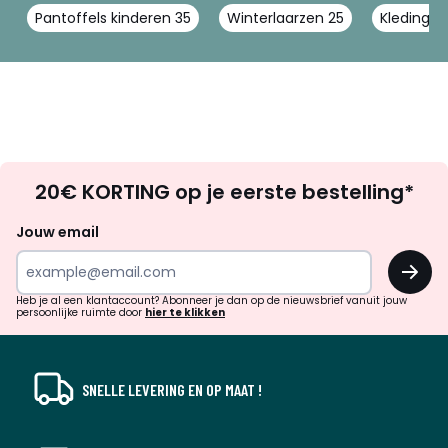
Pantoffels kinderen 35
Winterlaarzen 25
Kleding d
Op
20€ KORTING op je eerste bestelling*
zoek
naar
Jouw email
inspiratie
OK
en
!
verrassingen?
Heb je al een klantaccount? Abonneer je dan op de nieuwsbrief vanuit jouw
persoonlijke ruimte door
hier te klikken
SNELLE LEVERING EN OP MAAT !