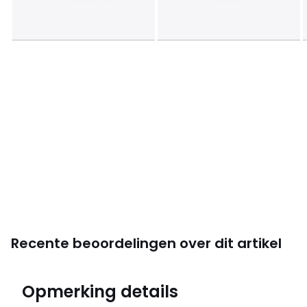
Recente beoordelingen over dit artikel
4,6
Opmerking details
(3685)