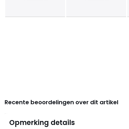
Recente beoordelingen over dit artikel
4,7
Opmerking details
(3)