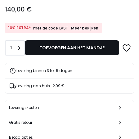
140,00
140,00 €
€.
10%
10% EXTRA*
Meer bekijken
met de code
LAST
EXTRA*
met
de
Aantal
1
TOEVOEGEN AAN HET MANDJE
code
LAST
Levering binnen 3 tot 5 dagen
Levering aan huis :
2,99 €
Leveringskosten
Gratis retour
Betaalopties