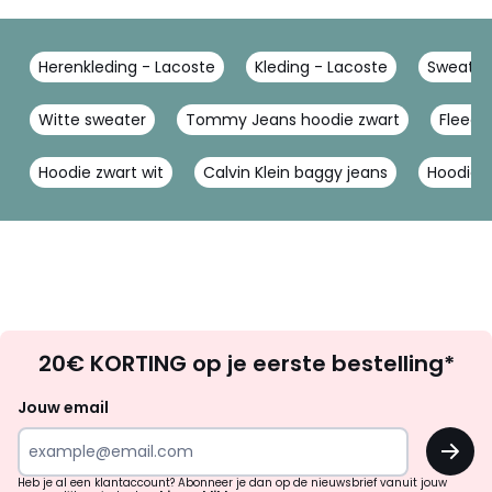
Herenkleding - Lacoste
Kleding - Lacoste
Sweater
Witte sweater
Tommy Jeans hoodie zwart
Fleece
Hoodie zwart wit
Calvin Klein baggy jeans
Hoodies
Op
20€ KORTING op je eerste bestelling*
zoek
naar
Jouw email
inspiratie
OK
en
!
verrassingen?
Heb je al een klantaccount? Abonneer je dan op de nieuwsbrief vanuit jouw