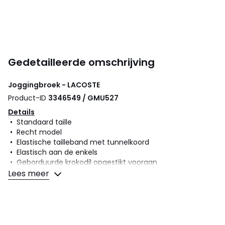
Gedetailleerde omschrijving
Joggingbroek - LACOSTE
Product-ID
3346549 / GMU527
Details
• Standaard taille
• Recht model
• Elastische tailleband met tunnelkoord
• Elastisch aan de enkels
• Geborduurde krokodil opgestikt vooraan
Lees meer
Samenstelling en onderhoud
• Voornaamste stof : 84% katoen, 16% polyester
• Voering zak : 100% katoen
• Onderhoud : zie etiket