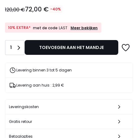
72,00
72,00 €
€
120,00 €
-40%
In
plaats
van
10%
10% EXTRA*
Meer bekijken
met de code
LAST
EXTRA*
120,00
met
€
de
40%
Aantal
1
TOEVOEGEN AAN HET MANDJE
code
korting
LAST
toegepast.
Levering binnen 3 tot 5 dagen
Levering aan huis :
2,99 €
Leveringskosten
Gratis retour
Betaalopties