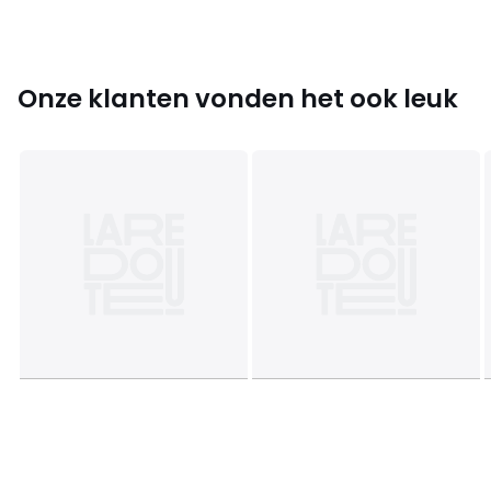
Kleuren
Marineblauw, Zwart, Creme , Kastanje
Maten
XS, S, M, L, XL, XXL
Onze klanten vonden het ook leuk