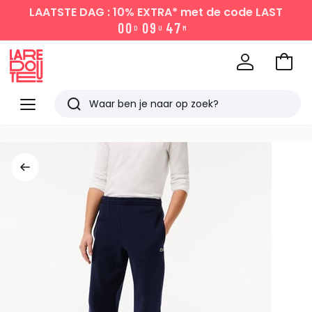
LAATSTE DAG : 10% EXTRA*
met de code LAST
0
0
0
9
4
7
D
U
M
Naar
het
La
winke
Redoute
Menu
Zoeken
Laatst
bekeken