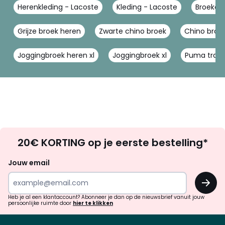
Herenkleding - Lacoste
Kleding - Lacoste
Broeken
Grijze broek heren
Zwarte chino broek
Chino broe
Joggingbroek heren xl
Joggingbroek xl
Puma train
Op
20€ KORTING op je eerste bestelling*
zoek
naar
Jouw email
inspiratie
OK
en
!
verrassingen?
Heb je al een klantaccount? Abonneer je dan op de nieuwsbrief vanuit jouw
persoonlijke ruimte door
hier te klikken