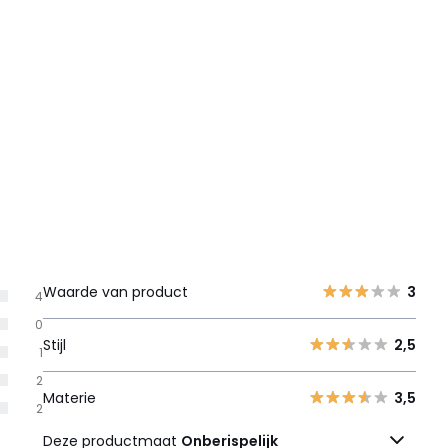
Waarde van product
3
4
0
Stijl
2,5
1
2
Materie
3,5
2
Deze productmaat
Onberispelijk