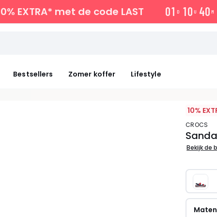
0
1
1
0
4
0
10% EXTRA*
met de code LAST
D
U
M
Bestsellers
Zomer koffer
Lifestyle
10% EXT
CROCS
Sandal
Bekijk de 
Mate