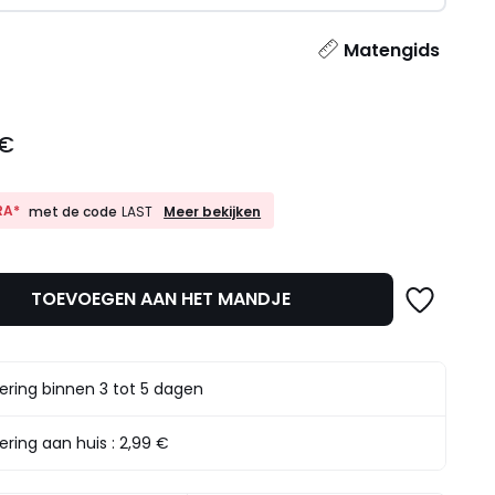
l
Matengids
 €
10%
RA*
Meer bekijken
met de code
LAST
EXTRA*
met
de
code
TOEVOEGEN AAN HET MANDJE
LAST
ering binnen 3 tot 5 dagen
ering aan huis :
2,99 €