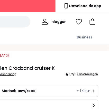
Download de app
Mijn
Inloggen
Kijk
Naar
profiel
mijn
het
wishlist
winkelma
Business
RA*
en Crocband cruiser K
beschrijving
3,2
/5
9 beoordelingen
Marineblauw/rood
+
1
Kleur
n