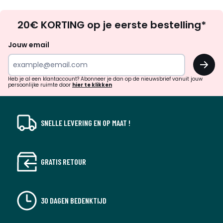
Op
20€ KORTING op je eerste bestelling*
zoek
naar
Jouw email
inspiratie
OK
en
!
verrassingen?
Heb je al een klantaccount? Abonneer je dan op de nieuwsbrief vanuit jouw
persoonlijke ruimte door
hier te klikken
SNELLE LEVERING EN OP MAAT !
GRATIS RETOUR
30 DAGEN BEDENKTIJD