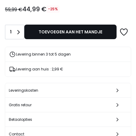
44,99
44,99 €
€
59,99 €
-25%
In
plaats
van
Aantal
1
TOEVOEGEN AAN HET MANDJE
59,99
€
25%
korting
Levering binnen 3 tot 5 dagen
toegepast.
Levering aan huis :
2,99 €
Leveringskosten
Gratis retour
Betaalopties
Contact