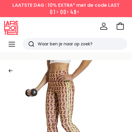
LAATSTE DAG : 10% EXTRA*
met de code LAST
0
1
0
0
4
9
D
U
M
Naar
het
La
winke
Redoute
Menu
Zoeken
Laatst
bekeken