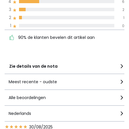
4
6
3
2
100% gecertificeerde beoordelingen,
La Redoute zet zich in
2
1
90% de klanten bevelen
5
20
1
0
dit artikel aan
4
6
90% de klanten bevelen dit artikel aan
3
2
2
1
1
0
Zie details van de nota
Meest recente - oudste
Alle beoordelingen
Nederlands
30/08/2025