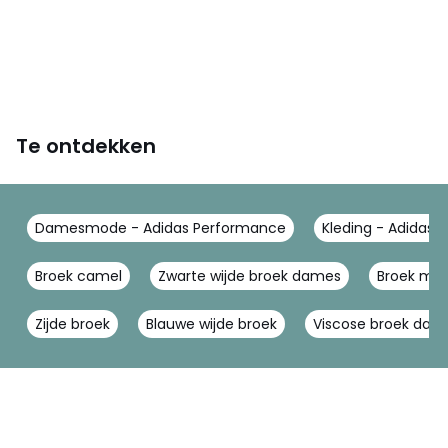
Te ontdekken
Damesmode - Adidas Performance
Kleding - Adidas
Broek camel
Zwarte wijde broek dames
Broek met
Zijde broek
Blauwe wijde broek
Viscose broek dam