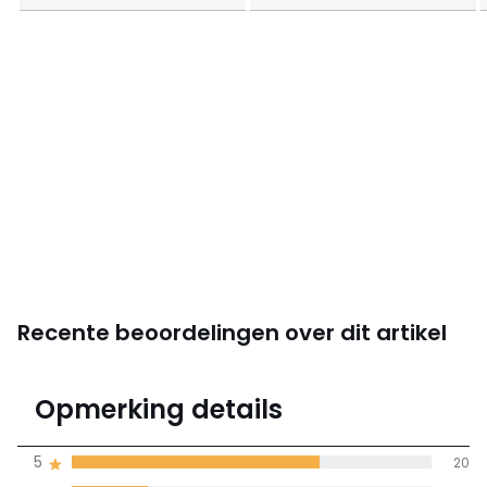
Recente beoordelingen over dit artikel
4,6
Opmerking details
(29)
gemiddelde bereikt
5
20
door alle landen