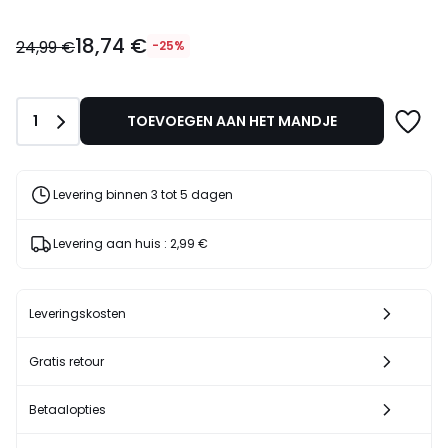
18,74
18,74 €
€
24,99 €
-25%
In
plaats
van
Aantal
1
TOEVOEGEN AAN HET MANDJE
24,99
€
25%
korting
Levering binnen 3 tot 5 dagen
toegepast.
Levering aan huis :
2,99 €
Leveringskosten
Gratis retour
Betaalopties