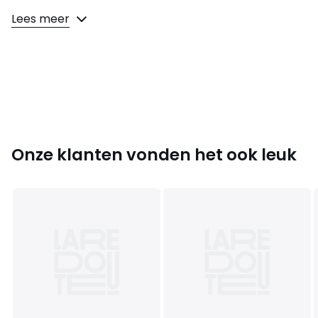
Samenstelling en onderhoud
Lees meer
• 85% polyester, 15% elasthan
• Onderhoud : zie etiket
Kleuren
Zwart
Maten
XS, L
Onze klanten vonden het ook leuk