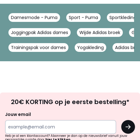
Damesmode - Puma
Sport - Puma
Sportkleding
Joggingpak Adidas dames
Wijde Adidas broek
Gym
Trainingspak voor dames
Yogakleding
Adidas bro
Op
20€ KORTING op je eerste bestelling*
zoek
naar
Jouw email
inspiratie
OK
en
!
verrassingen?
Heb je al een klantaccount? Abonneer je dan op de nieuwsbrief vanuit jouw
persoonlijke ruimte door
hier te klikken