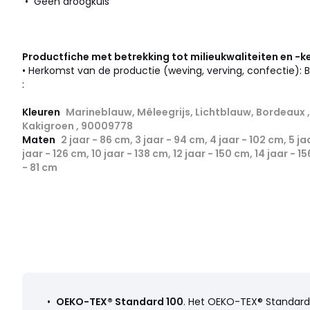
• Geen droogkuis
Productfiche met betrekking tot milieukwaliteiten en -
• Herkomst van de productie (weving, verving, confectie):
:
Kleuren
Marineblauw, Mêleegrijs, Lichtblauw, Bordeaux ,
Kakigroen , 90009778
Maten
2 jaar - 86 cm, 3 jaar - 94 cm, 4 jaar - 102 cm, 5 jaa
jaar - 126 cm, 10 jaar - 138 cm, 12 jaar - 150 cm, 14 jaar - 1
- 81 cm
•
OEKO-TEX® Standard 100
. Het OEKO-TEX® Standard 