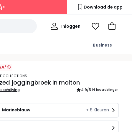
4
Download de app
M
Mijn
Inloggen
Kijk
Naar
profiel
mijn
het
wishlist
winkelma
Business
RA*
TE COLLECTIONS
zed joggingbroek in molton
beschrijving
4,9
/5
14 beoordelingen
Marineblauw
+
8
Kleuren
n