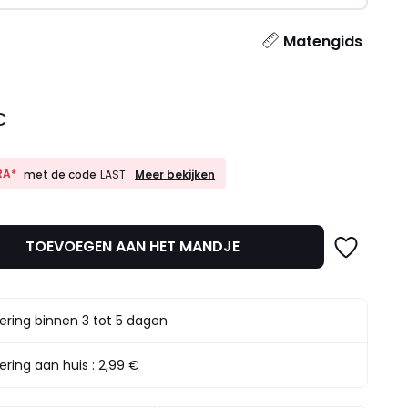
l
Matengids
€
10%
RA*
Meer bekijken
met de code
LAST
EXTRA*
met
de
code
TOEVOEGEN AAN HET MANDJE
LAST
ering binnen 3 tot 5 dagen
ering aan huis :
2,99 €