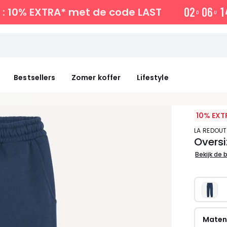
0
2
0
6
1
: 10% EXTRA*
met de code LAST
D
U
Bestsellers
Zomer koffer
Lifestyle
10% EXT
LA REDOU
Oversi
Bekijk de 
Mate