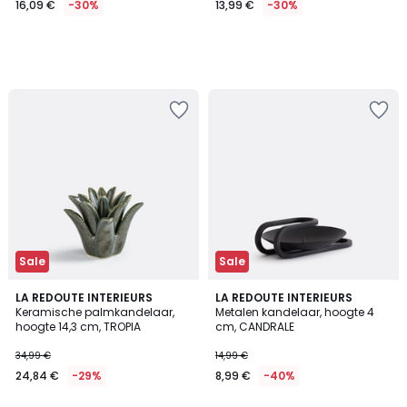
16,09 €
-30%
13,99 €
-30%
Sale
Sale
5
LA REDOUTE INTERIEURS
LA REDOUTE INTERIEURS
/
Keramische palmkandelaar,
Metalen kandelaar, hoogte 4
5
hoogte 14,3 cm, TROPIA
cm, CANDRALE
34,99 €
14,99 €
24,84 €
-29%
8,99 €
-40%