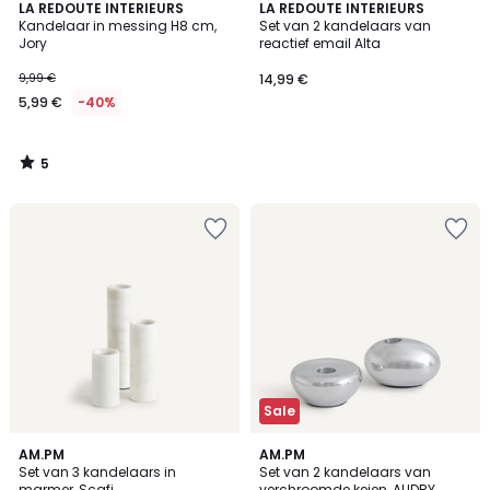
5
LA REDOUTE INTERIEURS
LA REDOUTE INTERIEURS
/
Kandelaar in messing H8 cm,
Set van 2 kandelaars van
5
Jory
reactief email Alta
9,99 €
14,99 €
5,99 €
-40%
5
/
5
Sale
5
AM.PM
AM.PM
/
Set van 3 kandelaars in
Set van 2 kandelaars van
5
marmer, Scafi
verchroomde keien, AUDRY