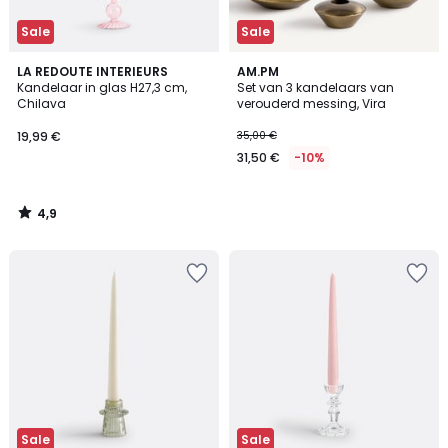
Sale
Sale
4,9
LA REDOUTE INTERIEURS
AM.PM
/ 5
Kandelaar in glas H27,3 cm,
Set van 3 kandelaars van
Chilava
verouderd messing, Vira
19,99 €
35,00 €
31,50 €
-10%
4,9
/
5
Sale
Sale