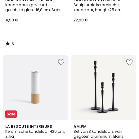
/
Kandelaar in gekleurd
Sculpturale keramische
5
geribbeld glas, H6,8 cm, Sabri
kandelaar, hoogte 25 cm,
FOMEA
4,99 €
22,99 €
5
/
5
Sale
5
LA REDOUTE INTERIEURS
AM.PM
/
Keramische kandelaar H20 cm,
Set van 3 kandelaars van
5
Zilka
gegoten aluminium, Elans