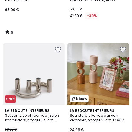
69,00 €
59,00 €
41,30 €
-30%
5
/
5
Nieuw
Sale
LA REDOUTE INTERIEURS
LA REDOUTE INTERIEURS
Set van 2 verchroomde ijzeren
Sculpturale kandelaar van
kandelaars, hoogte 6,5 cm,
keramiek, hoogte 31 cm, FOMEA
ORNÉO
39,99 €
24,99 €