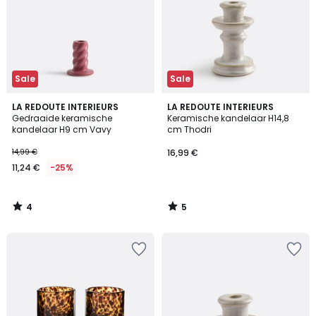
Sale
Sale
4
5
LA REDOUTE INTERIEURS
LA REDOUTE INTERIEURS
/
/
Gedraaide keramische
Keramische kandelaar H14,8
5
5
kandelaar H9 cm Vavy
cm Thodri
14,99 €
16,99 €
11,24 €
-25%
4
5
/
/
5
5