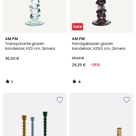
Sale
1
4
AM.PM
AM.PM
/
/
Transparante glazen
Handgeblazen glazen
5
5
kandelaar, H23 cm, Qimera
kandelaar, H29,5 cm, Qimera
35,00 €
39,00 €
29,25 €
-25%
1
4
/
/
5
5