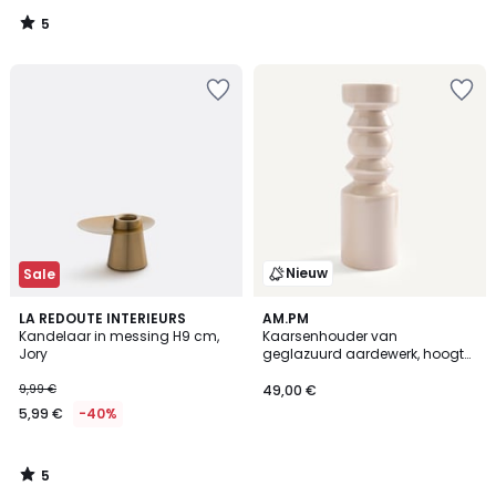
5
/
5
Nieuw
Sale
5
LA REDOUTE INTERIEURS
AM.PM
/
Kandelaar in messing H9 cm,
Kaarsenhouder van
5
Jory
geglazuurd aardewerk, hoogte
35 cm, CEFALU
9,99 €
49,00 €
5,99 €
-40%
5
/