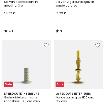
/ 5
/
Set van 2 kandelaars in
Set van 2 gekleurde glazen
5
messing, Oror
kandelaars Iva
24,99 €
14,99 €
4,2
3
/
/
5
5
Sale
Sale
4,3
LA REDOUTE INTERIEURS
LA REDOUTE INTERIEURS
/ 5
Gedraaide keramische
Kandelaar in glas H25 cm,
kandelaar H12,5 cm Vavy
Chilava