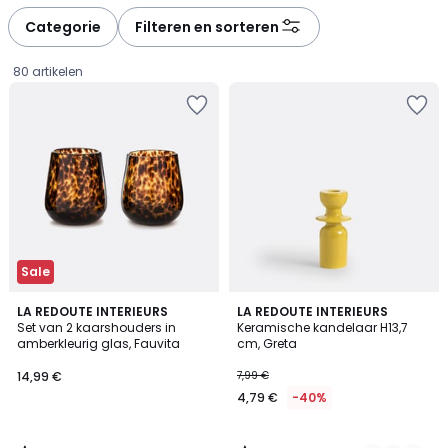
Categorie
Filteren en sorteren
80 artikelen
Sale
5
4,3
LA REDOUTE INTERIEURS
7
LA REDOUTE INTERIEURS
/
/ 5
Set van 2 kaarshouders in
Keramische kandelaar H13,7
Kleuren
5
amberkleurig glas, Fauvita
cm, Greta
14,99
14,99 €
7,99 €
€.
4,79 €
-40%