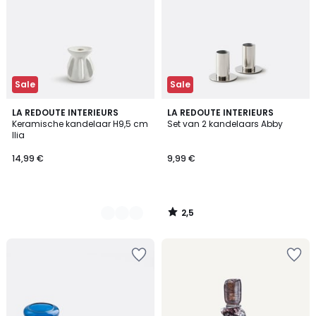
Sale
Sale
2,5
2
LA REDOUTE INTERIEURS
LA REDOUTE INTERIEURS
/ 5
Keramische kandelaar H9,5 cm
Set van 2 kandelaars Abby
Kleuren
Ilia
14,99 €
9,99 €
2,5
/
5