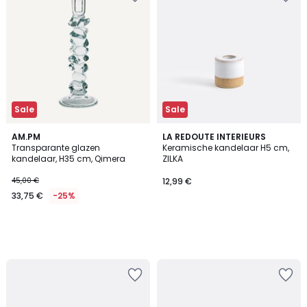
stralen
Sale
Sale
AM.PM
LA REDOUTE INTERIEURS
Transparante glazen
Keramische kandelaar H5 cm,
kandelaar, H35 cm, Qimera
ZILKA
45,00 €
12,99 €
33,75 €
-25%