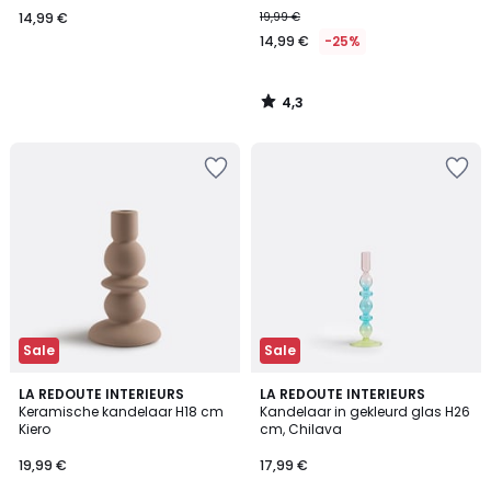
14,99 €
19,99 €
14,99 €
-25%
4,3
/
5
Sale
Sale
5
LA REDOUTE INTERIEURS
LA REDOUTE INTERIEURS
/
Keramische kandelaar H18 cm
Kandelaar in gekleurd glas H26
5
Kiero
cm, Chilava
19,99 €
17,99 €