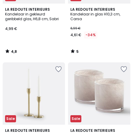
4,8
5
LA REDOUTE INTERIEURS
LA REDOUTE INTERIEURS
/ 5
/
Kandelaar in gekleurd
Kandelaar in glas H10,3 cm,
5
geribbeld glas, H6,8 cm, Sabri
Carsa
4,99 €
6,99 €
4,61 €
-34%
4,8
5
/
/
5
5
Sale
Sale
4,2
3
LA REDOUTE INTERIEURS
LA REDOUTE INTERIEURS