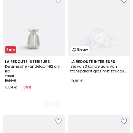
Nieuw
Sale
2
LA REDOUTE INTERIEURS
LA REDOUTE INTERIEURS
Keramische kandelaar H12 cm
Set van 3 kandelaars van
Kleuren
Ilia
transparant glas met structuur,
NEO
vanaf
16,99 €
19,99 €
11,04 €
-35%