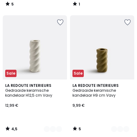
5
1
/
/
5
5
Sale
Sale
4,5
5
2
LA REDOUTE INTERIEURS
2
LA REDOUTE INTERIEURS
/ 5
/
Gedraaide keramische
Gedraaide keramische
Kleuren
Kleuren
5
kandelaar H12,5 cm Vavy
kandelaar H9 cm Vavy
12,99 €
9,99 €
4,5
5
/
/
5
5