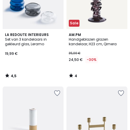
Sale
4,5
4
LA REDOUTE INTERIEURS
AM.PM
/ 5
/
Set van 3 kandelaars in
Handgeblazen glazen
5
gekleurd glas, Leramo
kandelaar, H23 cm, Qimera
19,99 €
35,00 €
24,50 €
-30%
4,5
4
/
/
5
5