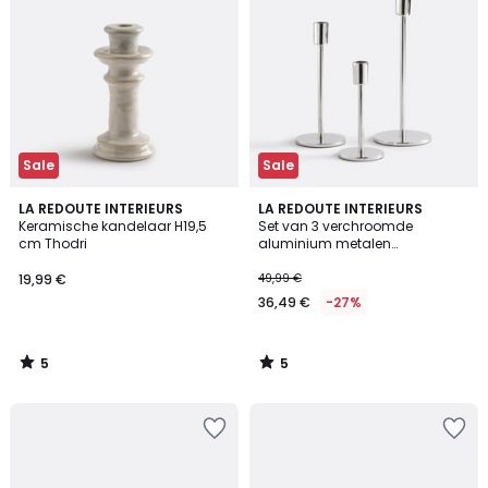
Sale
Sale
5
5
LA REDOUTE INTERIEURS
LA REDOUTE INTERIEURS
/
/
Keramische kandelaar H19,5
Set van 3 verchroomde
5
5
cm Thodri
aluminium metalen
kandelaars Oror
19,99 €
49,99 €
36,49 €
-27%
5
5
/
/
5
5