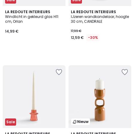
LA REDOUTE INTERIEURS
LA REDOUTE INTERIEURS
Windlicht in gekleurd glas H11
IJzeren wandkandelaar, hoogte
cm, Orlan
30 cm, CANDRALE
14,99 €
17,99 €
12,59 €
-30%
Nieuw
Sale
5
LA REDOUTE INTERIEURS
LA REDOUTE INTERIEURS