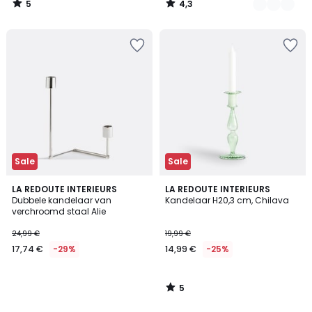
5
4,3
/
/
5
5
Sale
Sale
5
LA REDOUTE INTERIEURS
LA REDOUTE INTERIEURS
/
Dubbele kandelaar van
Kandelaar H20,3 cm, Chilava
5
verchroomd staal Alie
24,99 €
19,99 €
17,74 €
-29%
14,99 €
-25%
5
/
5