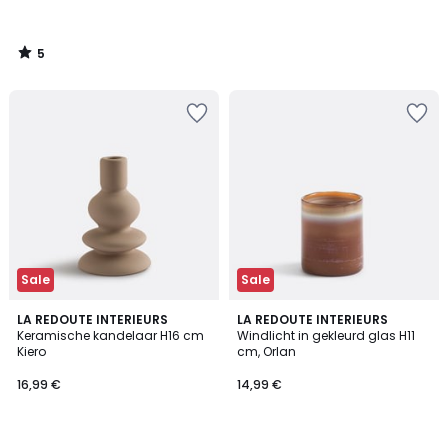
5
/
5
Sale
Sale
5
1
LA REDOUTE INTERIEURS
LA REDOUTE INTERIEURS
/
/
Keramische kandelaar H16 cm
Windlicht in gekleurd glas H11
5
5
Kiero
cm, Orlan
16,99 €
14,99 €