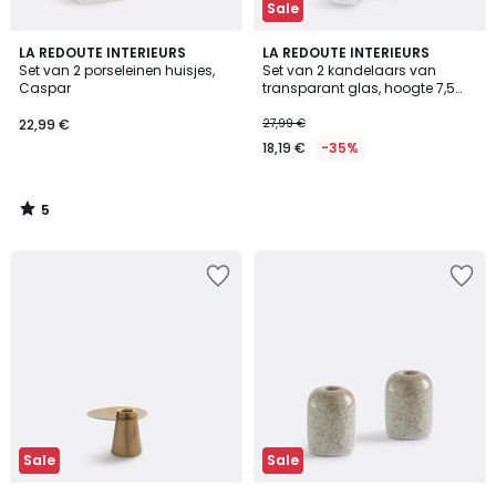
Sale
5
LA REDOUTE INTERIEURS
LA REDOUTE INTERIEURS
/
Set van 2 porseleinen huisjes,
Set van 2 kandelaars van
5
Caspar
transparant glas, hoogte 7,5
cm, OVIA
22,99 €
27,99 €
18,19 €
-35%
5
/
5
Sale
Sale