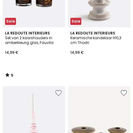
Sale
Sale
5
LA REDOUTE INTERIEURS
LA REDOUTE INTERIEURS
/
Set van 2 kaarshouders in
Keramische kandelaar H10,3
5
amberkleurig glas, Fauvita
cm Thodri
14,99 €
14,99 €
5
/
5