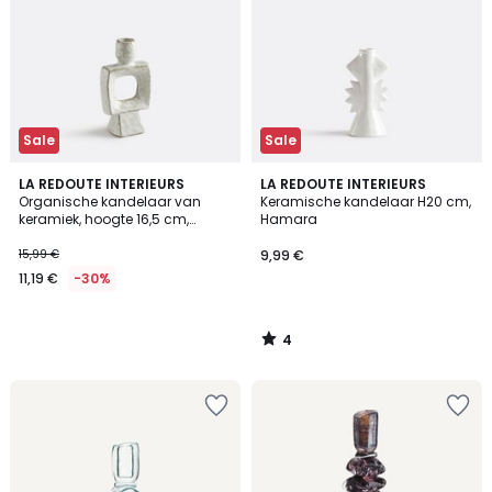
Sale
Sale
4
LA REDOUTE INTERIEURS
LA REDOUTE INTERIEURS
/
Organische kandelaar van
Keramische kandelaar H20 cm,
5
keramiek, hoogte 16,5 cm,
Hamara
CERAL
15,99 €
9,99 €
11,19 €
-30%
4
/
5