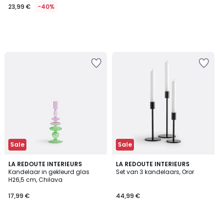
23,99 €
-40%
Sale
Sale
5
3
LA REDOUTE INTERIEURS
LA REDOUTE INTERIEURS
/
/
Kandelaar in gekleurd glas
Set van 3 kandelaars, Oror
5
5
H26,5 cm, Chilava
17,99 €
44,99 €