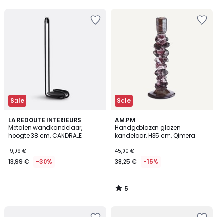
5
Sale
Sale
5
LA REDOUTE INTERIEURS
AM.PM
/
Metalen wandkandelaar,
Handgeblazen glazen
5
hoogte 38 cm, CANDRALE
kandelaar, H35 cm, Qimera
19,99 €
45,00 €
13,99 €
-30%
38,25 €
-15%
5
/
5