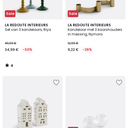
Sale
Sale
4
LA REDOUTE INTERIEURS
LA REDOUTE INTERIEURS
/
Set van 3 kandelaars, Riya
Kandelaar met 3 kaarshouders
5
in messing, Nymora
49,99 €
12,99 €
34,99 €
-30%
9,22 €
-29%
4
/
5