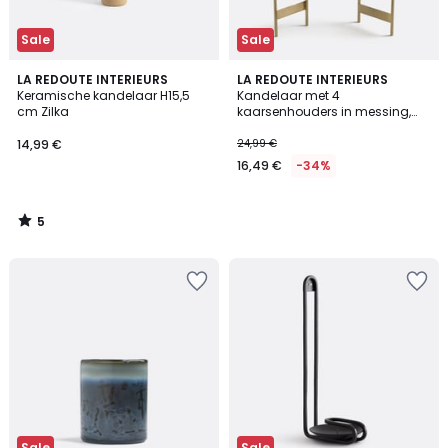
Sale
Sale
5
LA REDOUTE INTERIEURS
LA REDOUTE INTERIEURS
/
Keramische kandelaar H15,5
Kandelaar met 4
5
cm Zilka
kaarsenhouders in messing,
Nymora
14,99 €
24,99 €
16,49 €
-34%
5
/
5
Sale
Sale