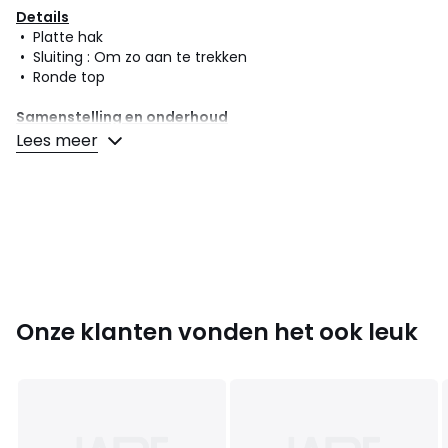
Details
• Platte hak
• Sluiting : Om zo aan te trekken
• Ronde top
Samenstelling en onderhoud
• Bovenzijde/Schacht : 51% polyamide, 49% polyurethaan
Lees meer
• Voering : 92% polyester, 8% polyamide
• Binnenzool : 100% polyester
• Loopzool : 100% rubber
Kleuren
Zwart
Maten
36, 37, 38, 39, 40, 41
Onze klanten vonden het ook leuk