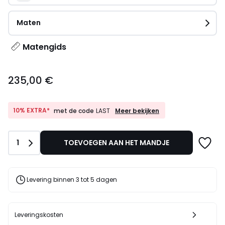
Maten
Matengids
235,00
235,00 €
€.
10%
10% EXTRA*
Meer bekijken
met de code
LAST
EXTRA*
met
de
Aantal
1
TOEVOEGEN AAN HET MANDJE
code
LAST
Levering binnen 3 tot 5 dagen
Leveringskosten