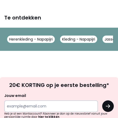
Te ontdekken
Herenkleding - Napapijri
Kleding - Napapijri
Jassen,
Op
20€ KORTING op je eerste bestelling*
zoek
naar
Jouw email
inspiratie
OK
en
!
verrassingen?
Heb je al een klantaccount? Abonneer je dan op de nieuwsbrief vanuit jouw
persoonlijke ruimte door
hier te klikken