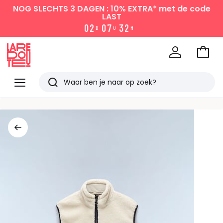
NOG SLECHTS 3 DAGEN : 10% EXTRA*
met de code
LAST
0
2
0
7
3
2
D
U
M
Naar
het
La
winke
Redoute
Menu
Zoeken
Laatst
bekeken