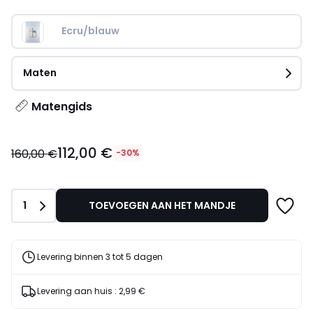
Ecru/blauw
Maten
Matengids
112,00
112,00 €
€
160,00 €
-30%
In
plaats
van
Aantal
1
TOEVOEGEN AAN HET MANDJE
160,00
€
30%
korting
Levering binnen 3 tot 5 dagen
toegepast.
Levering aan huis :
2,99 €