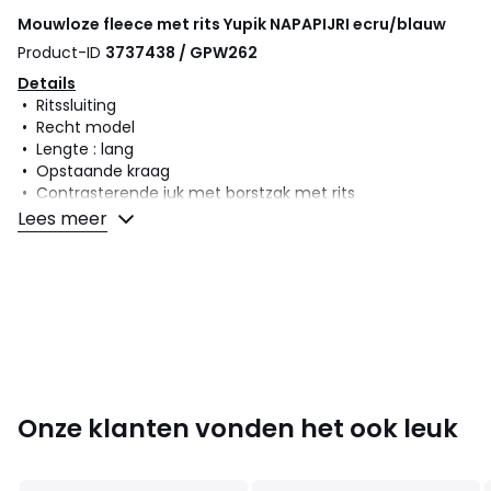
Mouwloze fleece met rits Yupik
NAPAPIJRI
ecru/blauw
Product-ID
3737438 / GPW262
Details
• Ritssluiting
• Recht model
• Lengte : lang
• Opstaande kraag
• Contrasterende juk met borstzak met rits
• Contrasterende biezen op armsgaten, ritssluiting voor
Lees meer
en onderkant
• Opgenaaid logo op borst
• 2 zakken met rits vooraan
Samenstelling en onderhoud
• 100% polyester
• Onderhoud : zie etiket
Onze klanten vonden het ook leuk
Kleuren
Ecru/blauw