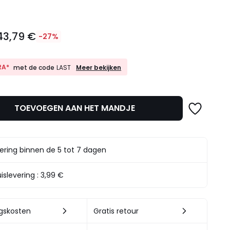
43,79 €
-27%
10%
RA*
Meer bekijken
met de code
LAST
EXTRA*
met
de
code
TOEVOEGEN AAN HET MANDJE
LAST
t.
ering binnen de 5 tot 7 dagen
islevering :
3,99 €
ngskosten
Gratis retour