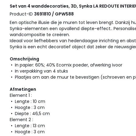
Set van 4 wanddecoraties, 3D, Synka
LA REDOUTE INTERI
Product-ID
3691810 / GPW588
Een optische illusie die je muren tot leven brengt. Dankzi
Synka-elementen een opvallend diepte-effect.. Personalise
wandcompositie te creëren.
Ideaal voor liefhebbers van hedendaagse inrichting en abst
Synka is een echt decoratief object dat zeker de nieuwsgie
Omschrijving
• In papier: 60%; 40% Ecomix poeder, afwerking ivoor
• In verpakking van 4 stuks
• Plaatjes om aan de muur te bevestigen (schroeven en pl
Afmetingen
Element 1 :
• Lengte : 10 cm
• Hoogte : 3 cm
• Diepte : 46,5 cm
Element 2 :
• Lengte : 13 cm
• Hoogte : 3 cm