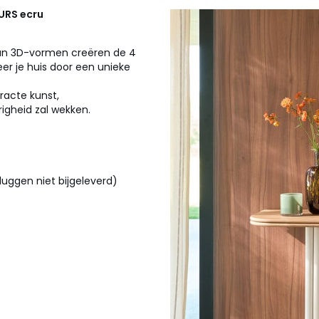
EURS
ecru
j hun 3D-vormen creëren de 4
er je huis door een unieke
racte kunst,
righeid zal wekken.
uggen niet bijgeleverd)