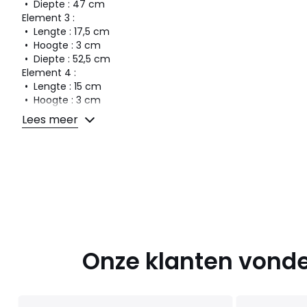
• Diepte : 47 cm
Element 3 :
• Lengte : 17,5 cm
• Hoogte : 3 cm
• Diepte : 52,5 cm
Element 4 :
• Lengte : 15 cm
• Hoogte : 3 cm
• Diepte : 49,5 cm
Lees meer
Afmetingen en gewicht van de pakketten
1 pakket
• B72 x H12 x D62 cm, 8,6 kg
Kleuren
Ecru
Maten
één maat
Onze klanten vonde