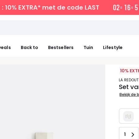
0
2
1
6
5
: 10% EXTRA*
met de code LAST
D
U
eals
Back to
Bestsellers
Tuin
Lifestyle
10% EXT
LA REDOUT
Set va
Bekijk de 
Aanta
1