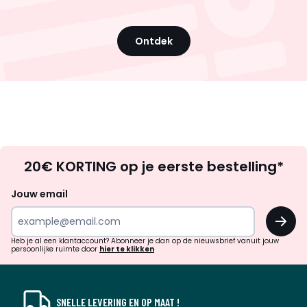
Ontdek
Op
20€ KORTING op je eerste bestelling*
zoek
naar
Jouw email
inspiratie
OK
en
!
verrassingen?
Heb je al een klantaccount? Abonneer je dan op de nieuwsbrief vanuit jouw
persoonlijke ruimte door
hier te klikken
SNELLE LEVERING EN OP MAAT !