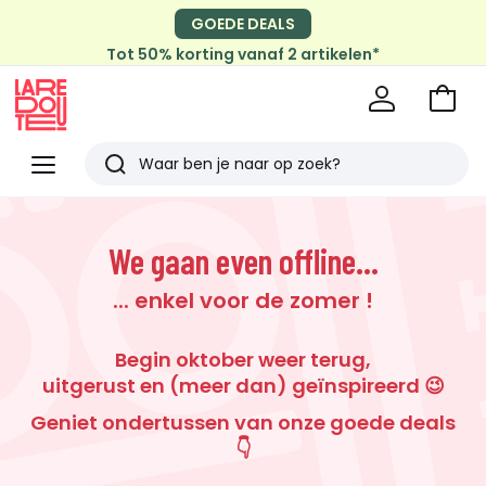
GOEDE DEALS
Tot 50% korting vanaf 2 artikelen*
Naar
het
La
winke
Redoute
Menu
Zoeken
Laatst
bekeken
We gaan even offline...
... enkel voor de zomer !
Begin oktober weer terug,
uitgerust en (meer dan) geïnspireerd 😉
Geniet ondertussen van onze goede deals
👇