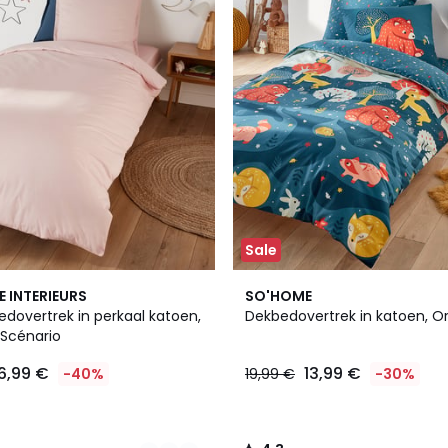
Sale
4,3
E INTERIEURS
SO'HOME
/ 5
dovertrek in perkaal katoen,
Dekbedovertrek in katoen, Or
 Scénario
6,99 €
13,99 €
-40%
19,99 €
-30%