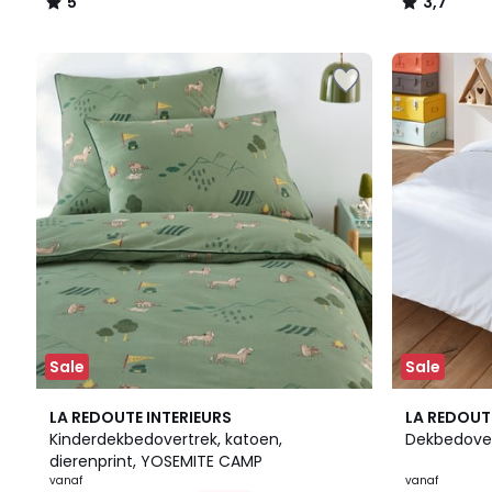
5
3,7
/
/
5
5
Sale
Sale
5
15
4,2
LA REDOUTE INTERIEURS
LA REDOUT
/
Kleuren
/ 5
Kinderdekbedovertrek, katoen,
Dekbedovert
5
dierenprint, YOSEMITE CAMP
vanaf
vanaf