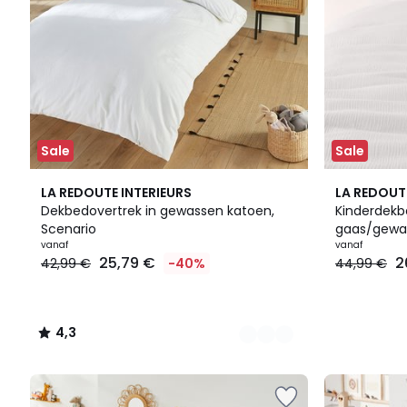
Sale
Sale
18
4,3
10
LA REDOUTE INTERIEURS
LA REDOUT
Kleuren
/ 5
Kleuren
Dekbedovertrek in gewassen katoen,
Kinderdekb
Scenario
gaas/gewa
vanaf
vanaf
25,79 €
2
42,99 €
-40%
44,99 €
4,3
/
5