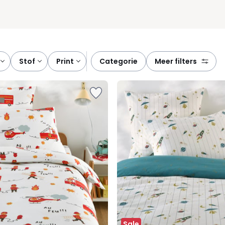
stof
print
categorie
meer filters
Sale