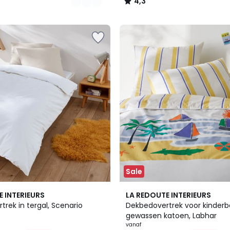
4,3
/
5
Sale
5
E INTERIEURS
LA REDOUTE INTERIEURS
/
rek in tergal, Scenario
Dekbedovertrek voor kinderb
5
gewassen katoen, Labhar
vanaf