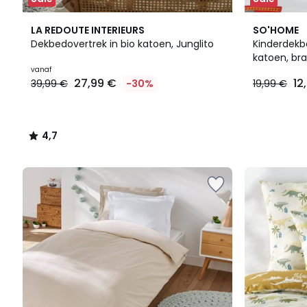
4,7
LA REDOUTE INTERIEURS
SO'HOME
/ 5
Dekbedovertrek in bio katoen, Junglito
Kinderdekb
katoen, br
Prijs
vanaf
BRANDWEE
27,99 €
12
39,99 €
-30%
19,99 €
vanaf
27,99
€
In
4,7
plaats
/
van
5
39,99
€
30%
korting
toegepast.