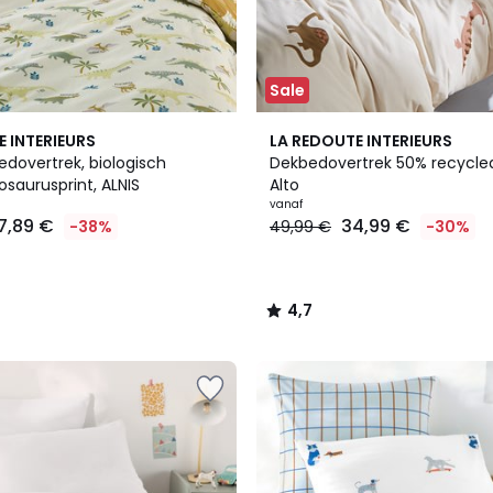
Sale
4,7
E INTERIEURS
LA REDOUTE INTERIEURS
/ 5
edovertrek, biologisch
Dekbedovertrek 50% recycle
osaurusprint, ALNIS
Alto
vanaf
7,89 €
34,99 €
-38%
49,99 €
-30%
4,7
/
5