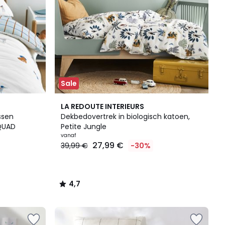
Sale
4,7
LA REDOUTE INTERIEURS
/ 5
ssen
Dekbedovertrek in biologisch katoen,
QUAD
Petite Jungle
vanaf
27,99 €
39,99 €
-30%
4,7
/
5