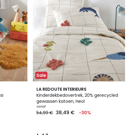
Sale
4,7
LA REDOUTE INTERIEURS
/ 5
si
Kinderdekbedovertrek, 20% gerecycled
gewassen katoen, Heol
vanaf
38,49 €
54,99 €
-30%