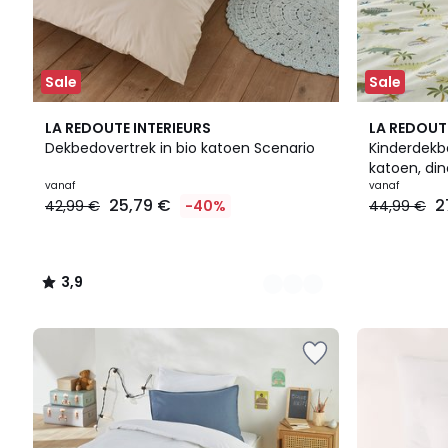
Sale
Sale
7
3,9
LA REDOUTE INTERIEURS
LA REDOUT
Kleuren
/ 5
Dekbedovertrek in bio katoen Scenario
Kinderdekb
katoen, din
vanaf
vanaf
25,79 €
2
42,99 €
-40%
44,99 €
3,9
/
5