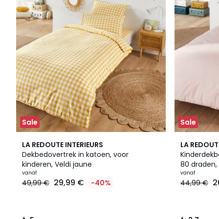
Sale
Sale
5
19
3,7
LA REDOUTE INTERIEURS
LA REDOUT
/
Kleuren
/ 5
Dekbedovertrek in katoen, voor
Kinderdekbe
5
kinderen, Veldi jaune
80 draden,
vanaf
vanaf
29,99 €
2
49,99 €
-40%
44,99 €