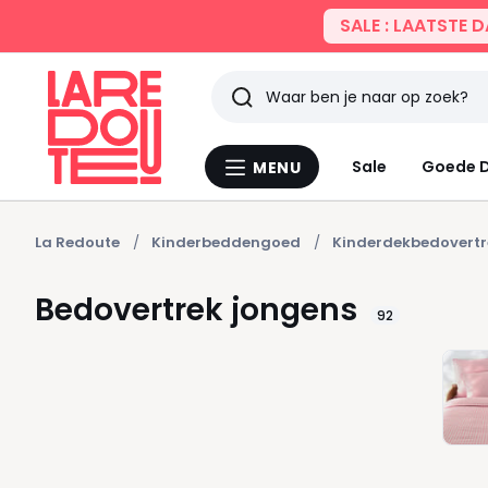
SALE : LAATSTE 
Zoeken
Laatst
Sale
Goede D
MENU
Menu
bekeken
La
Redoute
La Redoute
Kinderbeddengoed
Kinderdekbedovertr
Bedovertrek jongens
92