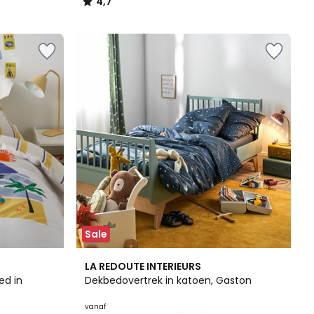
4,7
/
5
Sale
4,3
LA REDOUTE INTERIEURS
/ 5
ed in
Dekbedovertrek in katoen, Gaston
vanaf