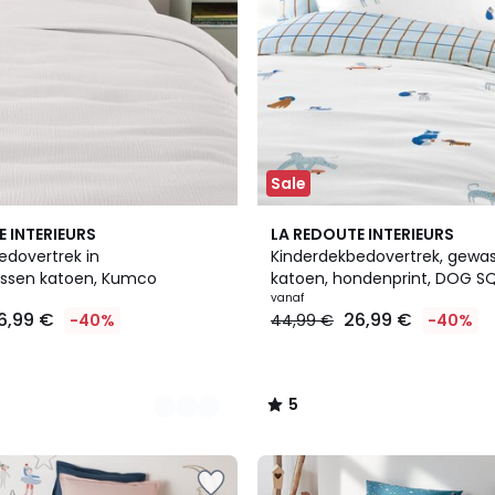
Sale
5
E INTERIEURS
LA REDOUTE INTERIEURS
/
edovertrek in
Kinderdekbedovertrek, gewa
5
ssen katoen, Kumco
katoen, hondenprint, DOG S
vanaf
6,99 €
26,99 €
-40%
44,99 €
-40%
5
/
5