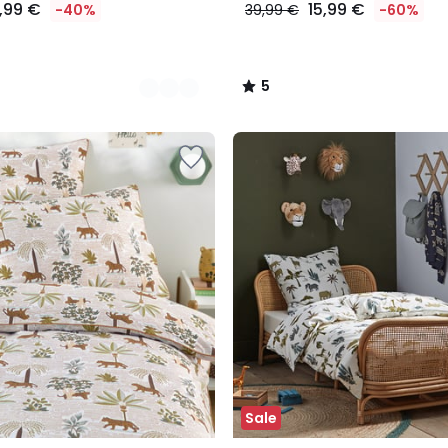
7,99 €
15,99 €
-40%
39,99 €
-60%
5
/
5
Sale