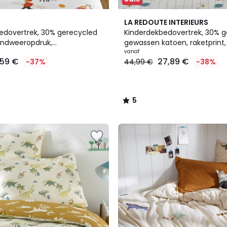
5
LA REDOUTE INTERIEURS
/
edovertrek, 30% gerecycled
Kinderdekbedovertrek, 30% 
5
andweeropdruk,
gewassen katoen, raketprint
RMAN SAM
vanaf
,59 €
27,89 €
-37%
44,99 €
-38%
5
/
5