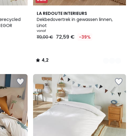
21
4,2
LA REDOUTE INTERIEURS
Kleuren
/ 5
gerecycled
Dekbedovertrek in gewassen linnen,
, EGOR
Linot
vanaf
72,59 €
119,00 €
-39%
4,2
/
5