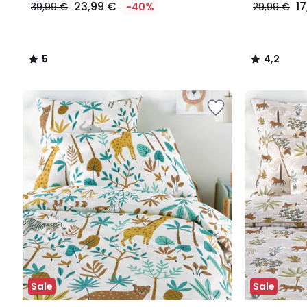
23,99 €
1
39,99 €
-40%
29,99 €
5
4,2
/
/
5
5
Sale
Sale