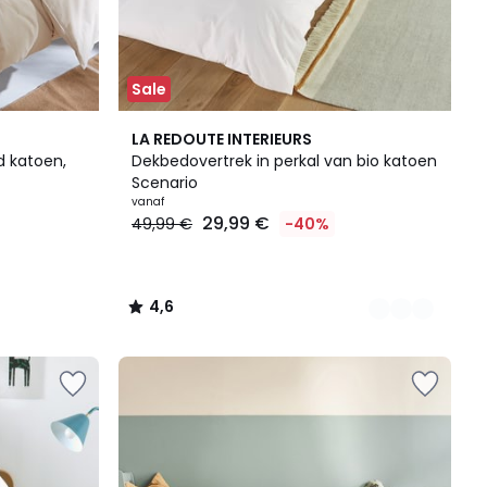
Sale
12
4,6
LA REDOUTE INTERIEURS
Kleuren
/ 5
d katoen,
Dekbedovertrek in perkal van bio katoen
Scenario
vanaf
29,99 €
49,99 €
-40%
4,6
/
5