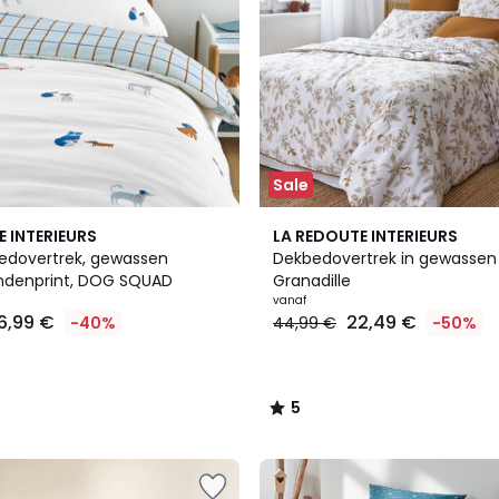
Sale
5
E INTERIEURS
LA REDOUTE INTERIEURS
/
edovertrek, gewassen
Dekbedovertrek in gewassen
5
ndenprint, DOG SQUAD
Granadille
vanaf
6,99 €
22,49 €
-40%
44,99 €
-50%
5
/
5