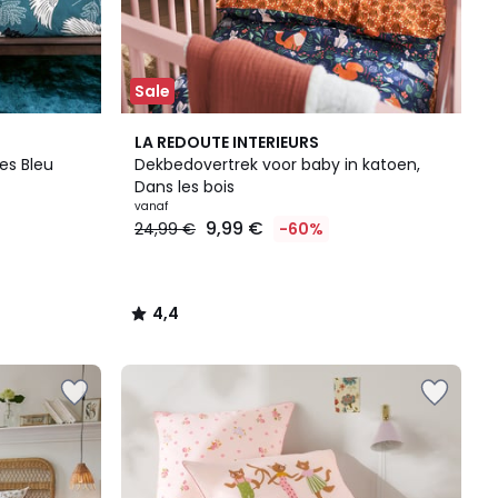
Sale
4,4
LA REDOUTE INTERIEURS
/ 5
es Bleu
Dekbedovertrek voor baby in katoen,
Dans les bois
vanaf
9,99 €
24,99 €
-60%
4,4
/
5