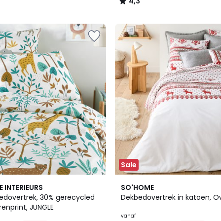
4,3
/
5
Sale
4,3
E INTERIEURS
SO'HOME
/ 5
edovertrek, 30% gerecycled
Dekbedovertrek in katoen, Ov
renprint, JUNGLE
vanaf