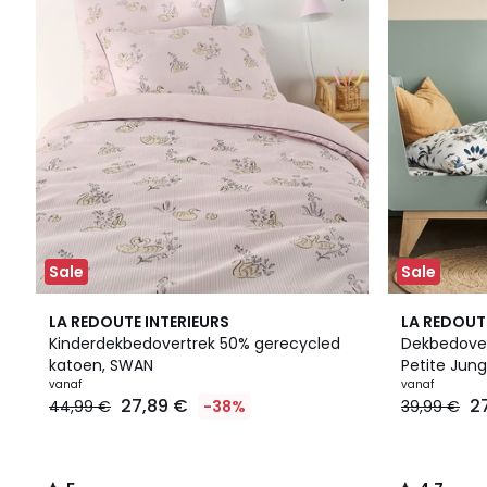
Sale
Sale
5
4,7
LA REDOUTE INTERIEURS
LA REDOUT
/
/ 5
Kinderdekbedovertrek 50% gerecycled
Dekbedovert
5
katoen, SWAN
Petite Jung
vanaf
vanaf
27,89 €
2
44,99 €
-38%
39,99 €