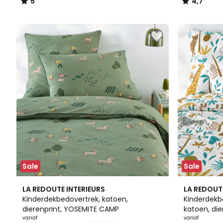
5
4,7
/
/
5
5
Sale
Sale
5
LA REDOUTE INTERIEURS
LA REDOUT
/
Kinderdekbedovertrek, katoen,
Kinderdekb
5
dierenprint, YOSEMITE CAMP
katoen, die
vanaf
vanaf