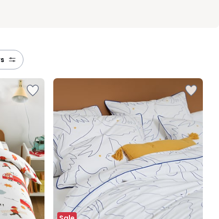
rs
Sale