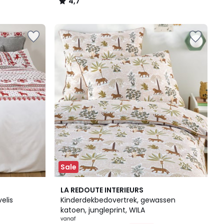
4,7
/
5
Sale
LA REDOUTE INTERIEURS
elis
Kinderdekbedovertrek, gewassen
katoen, jungleprint, WILA
vanaf