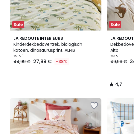
Sale
Sale
4,7
LA REDOUTE INTERIEURS
LA REDOUT
/ 5
Kinderdekbedovertrek, biologisch
Dekbedover
katoen, dinosaurusprint, ALNIS
Alto
vanaf
vanaf
27,89 €
3
44,99 €
-38%
49,99 €
4,7
/
5