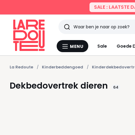
SALE : LAATSTE 
Zoeken
Laatst
Sale
Goede D
MENU
Menu
bekeken
La
Redoute
La Redoute
Kinderbeddengoed
Kinderdekbedovertr
Dekbedovertrek dieren
64