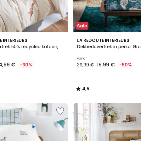
Sale
4,5
E INTERIEURS
LA REDOUTE INTERIEURS
/ 5
trek 50% recycled katoen,
Dekbedovertrek in perkal Gru
vanaf
4,99 €
19,99 €
-30%
39,99 €
-50%
4,5
/
5