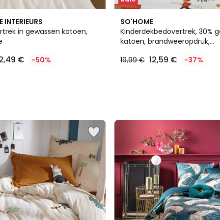
E INTERIEURS
SO'HOME
trek in gewassen katoen,
Kinderdekbedovertrek, 30% 
e
katoen, brandweeropdruk,
BRANDWEERMAN SAM
2,49 €
12,59 €
-50%
19,99 €
-37%