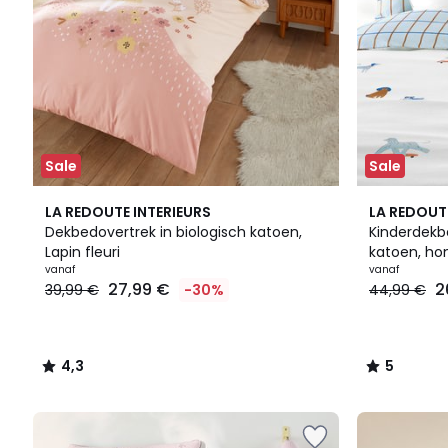
Sale
Sale
4,3
5
LA REDOUTE INTERIEURS
LA REDOUT
/ 5
/
Dekbedovertrek in biologisch katoen,
Kinderdekb
5
Lapin fleuri
katoen, ho
vanaf
vanaf
27,99 €
2
39,99 €
-30%
44,99 €
4,3
5
/
/
5
5