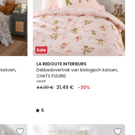
Sale
5
LA REDOUTE INTERIEURS
/
 katoen,
Dekbedovertrek van biologisch katoen,
5
CHATS FLEURIS
vanaf
31,49 €
44,99 €
-30%
5
/
5