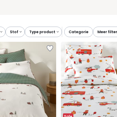
stof
type product
categorie
meer filte
Sale