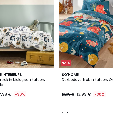
Sale
4,3
E INTERIEURS
SO'HOME
/ 5
rek in biologisch katoen,
Dekbedovertrek in katoen, Or
le
7,99 €
13,99 €
-30%
19,99 €
-30%