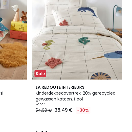
Sale
4,7
LA REDOUTE INTERIEURS
/ 5
si
Kinderdekbedovertrek, 20% gerecycled
gewassen katoen, Heol
vanaf
38,49 €
54,99 €
-30%