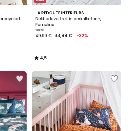
4,5
LA REDOUTE INTERIEURS
/ 5
gerecycled
Dekbedovertrek in perkalkatoen,
Pomaline
vanaf
33,99 €
49,99 €
-32%
4,5
/
5