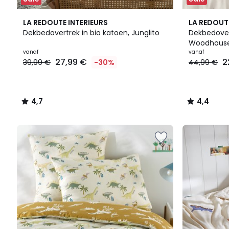
4,7
4,4
LA REDOUTE INTERIEURS
LA REDOUT
/ 5
/ 5
Dekbedovertrek in bio katoen, Junglito
Dekbedover
Woodhous
Prijs
vanaf
vanaf
27,99 €
2
39,99 €
-30%
44,99 €
vanaf
27,99
€
In
4,7
4,4
plaats
/
/
van
5
5
39,99
€
30%
korting
toegepast.