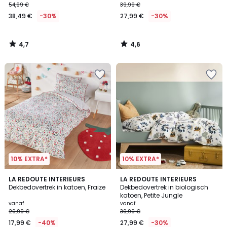
54,99 €
39,99 €
38,49 €
-30%
27,99 €
-30%
4,7
4,6
/
/
5
5
10% EXTRA*
10% EXTRA*
4,5
4,7
LA REDOUTE INTERIEURS
LA REDOUTE INTERIEURS
/ 5
/ 5
Dekbedovertrek in katoen, Fraize
Dekbedovertrek in biologisch
katoen, Petite Jungle
vanaf
vanaf
29,99 €
39,99 €
17,99 €
-40%
27,99 €
-30%