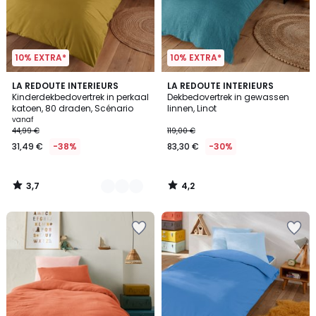
10% EXTRA*
10% EXTRA*
3,7
4,2
3
LA REDOUTE INTERIEURS
LA REDOUTE INTERIEURS
/ 5
/ 5
Kinderdekbedovertrek in perkaal
Dekbedovertrek in gewassen
Kleuren
katoen, 80 draden, Scénario
linnen, Linot
vanaf
44,99 €
119,00 €
31,49 €
-38%
83,30 €
-30%
3,7
4,2
/
/
5
5