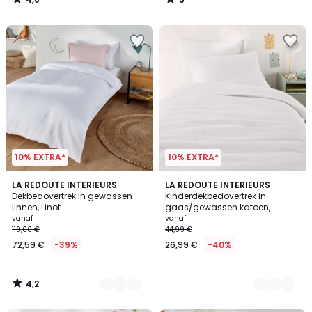
plaats
/
/
5
5
van
49,99
€
30%
korting
toegepast.
10% EXTRA*
10% EXTRA*
4,2
21
LA REDOUTE INTERIEURS
10
LA REDOUTE INTERIEURS
/ 5
Dekbedovertrek in gewassen
Kinderdekbedovertrek in
Kleuren
Kleuren
linnen, Linot
gaas/gewassen katoen,
Kumco
vanaf
vanaf
119,00 €
44,99 €
72,59 €
-39%
26,99 €
-40%
4,2
/
5