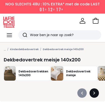
NOG SLECHTS 48U : 10% EXTRA*
met de code LAST
0
1
1
2
1
7
D
U
M
Naar
het
La
winke
Redoute
Menu
Zoeken
Laatst
...
bekeken
Kinderdekbedovertrek
Dekbedovertrek meisje 140x200
Dekbedovertrek meisje 140x200
Dekbedovertrekken
Dekbedovertrek
140x200
meisje
Précédent
Suivan
-
-
défiler
défiler