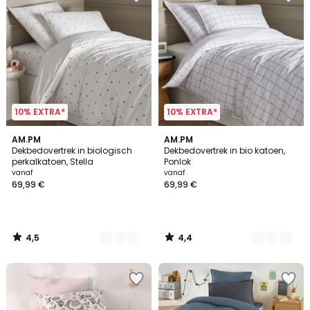
10% EXTRA*
10% EXTRA*
4,5
4,4
2
AM.PM
2
AM.PM
/ 5
/ 5
Dekbedovertrek in biologisch
Dekbedovertrek in bio katoen,
Kleuren
Kleuren
perkalkatoen, Stella
Ponlok
vanaf
vanaf
69,99 €
69,99 €
4,5
4,4
/
/
5
5