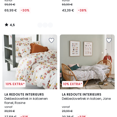
vanaf
vanaf
99,99 €
69,99 €
69,99 €
-30%
43,39 €
-38%
4,5
/
5
10% EXTRA*
10% EXTRA*
4,7
4,4
LA REDOUTE INTERIEURS
LA REDOUTE INTERIEURS
/ 5
/ 5
Dekbedovertrek in katoenen
Dekbedovertrek in katoen, Jane
flanel, Rosine
vanaf
vanaf
39,99 €
29,99 €
27,59 €
-31%
20,39 €
-32%