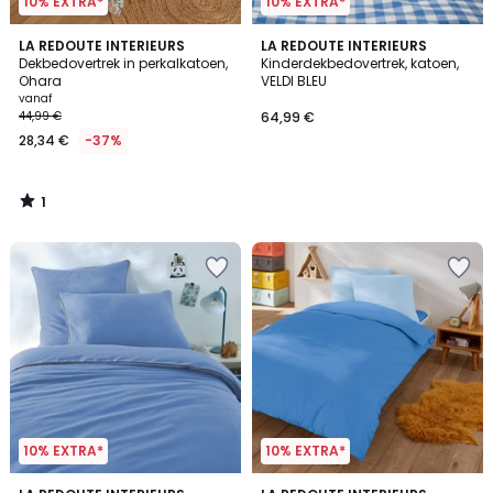
10% EXTRA*
10% EXTRA*
1
LA REDOUTE INTERIEURS
LA REDOUTE INTERIEURS
/
Dekbedovertrek in perkalkatoen,
Kinderdekbedovertrek, katoen,
5
Ohara
VELDI BLEU
vanaf
44,99 €
64,99 €
28,34 €
-37%
1
/
5
10% EXTRA*
10% EXTRA*