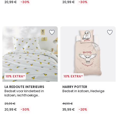
20,99 €
-30%
20,99 €
-30%
10% EXTRA*
10% EXTRA*
5
LA REDOUTE INTERIEURS
HARRY POTTER
/
Bedset voor kinderbed in
Bedset in katoen, Hedwige
5
katoen, rechthoekige
kussensloop.Citron
29,99 €
44,99 €
20,99 €
-30%
35,99 €
-20%