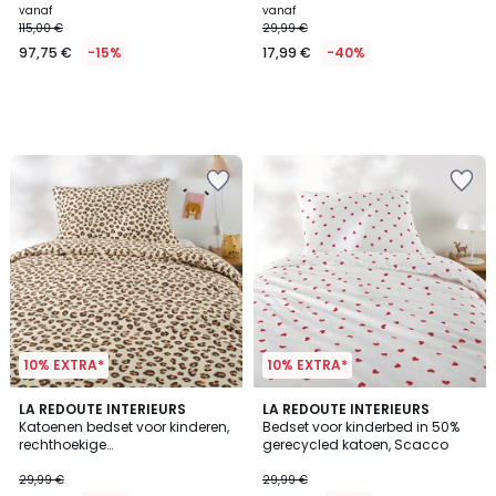
vanaf
vanaf
115,00 €
29,99 €
97,75 €
-15%
17,99 €
-40%
10% EXTRA*
10% EXTRA*
LA REDOUTE INTERIEURS
LA REDOUTE INTERIEURS
Katoenen bedset voor kinderen,
Bedset voor kinderbed in 50%
rechthoekige
gerecycled katoen, Scacco
kussensloop.Leopold
29,99 €
29,99 €