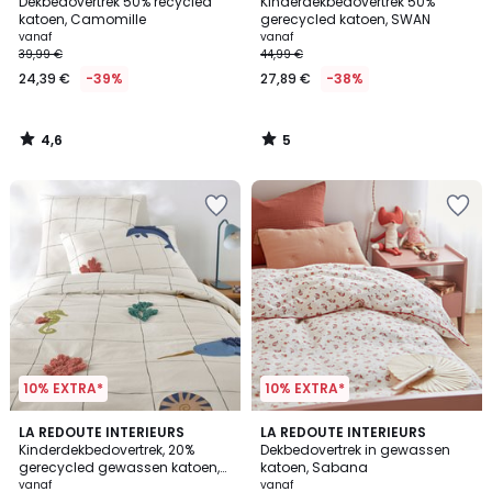
/ 5
/
Dekbedovertrek 50% recycled
Kinderdekbedovertrek 50%
5
katoen, Camomille
gerecycled katoen, SWAN
vanaf
vanaf
39,99 €
44,99 €
24,39 €
-39%
27,89 €
-38%
4,6
5
/
/
5
5
10% EXTRA*
10% EXTRA*
4,7
4,6
LA REDOUTE INTERIEURS
LA REDOUTE INTERIEURS
/ 5
/ 5
Kinderdekbedovertrek, 20%
Dekbedovertrek in gewassen
gerecycled gewassen katoen,
katoen, Sabana
Heol
vanaf
vanaf