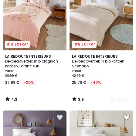
10% EXTRA*
10% EXTRA*
4,3
3,9
LA REDOUTE INTERIEURS
8
LA REDOUTE INTERIEURS
/ 5
/ 5
Dekbedovertrek in biologisch
Dekbedovertrek in bio katoen
Kleuren
katoen, Lapin fleuri
Scenario
vanaf
vanaf
39,99 €
42,99 €
27,99 €
-30%
25,79 €
-40%
4,3
3,9
/
/
5
5