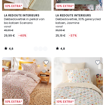
10% EXTRA*
10% EXTRA*
4,6
4,8
12
LA REDOUTE INTERIEURS
LA REDOUTE INTERIEURS
/ 5
/ 5
Dekbedovertrek in perkal van
Dekbedovertrek, 30% gerecycled
Kleuren
bio katoen Scenario
katoen, Jasmine
vanaf
vanaf
49,99 €
39,99 €
29,99 €
-40%
25,19 €
-37%
4,6
4,8
/
/
5
5
10% EXTRA*
10% EXTRA*