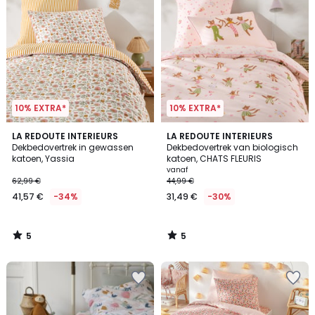
10% EXTRA*
10% EXTRA*
5
5
LA REDOUTE INTERIEURS
LA REDOUTE INTERIEURS
/
/
Dekbedovertrek in gewassen
Dekbedovertrek van biologisch
5
5
katoen, Yassia
katoen, CHATS FLEURIS
vanaf
62,99 €
44,99 €
41,57 €
-34%
31,49 €
-30%
5
5
/
/
5
5