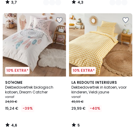
3,7
4,3
/
/
5
5
10% EXTRA*
10% EXTRA*
4,6
5
SO'HOME
LA REDOUTE INTERIEURS
/ 5
/
Dekbedovertrek biologisch
Dekbedovertrek in katoen, voor
5
katoen, Dream Catcher
kinderen, Veldi jaune
vanaf
vanaf
24,99 €
49,99 €
15,24 €
-39%
29,99 €
-40%
4,6
5
/
/
5
5