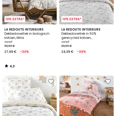
10% EXTRA*
10% EXTRA*
4,3
LA REDOUTE INTERIEURS
LA REDOUTE INTERIEURS
/ 5
Dekbedovertrek in biologisch
Dekbedovertrek in 50%
katoen, Miria
gerecycled katoen,
eenhoornprint, TAMILA
vanaf
vanaf
39,99 €
39,99 €
27,99 €
-30%
24,39 €
-39%
4,3
/
5