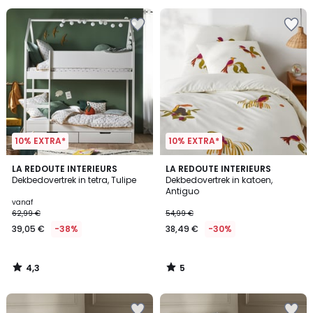
10% EXTRA*
10% EXTRA*
4,3
5
LA REDOUTE INTERIEURS
LA REDOUTE INTERIEURS
/ 5
/
Dekbedovertrek in tetra, Tulipe
Dekbedovertrek in katoen,
5
Antiguo
vanaf
62,99 €
54,99 €
39,05 €
-38%
38,49 €
-30%
4,3
5
/
/
5
5