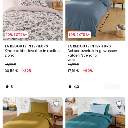
10% EXTRA*
10% EXTRA*
5
4,3
LA REDOUTE INTERIEURS
3
LA REDOUTE INTERIEURS
/
/ 5
Kinderdekbedovertrek in molton,
Dekbedovertrek in gewassen
Kleuren
5
Elona
katoen, Scenario
vanaf
44,99 €
42,99 €
30,59 €
-32%
17,19 €
-60%
5
4,3
/
/
5
5