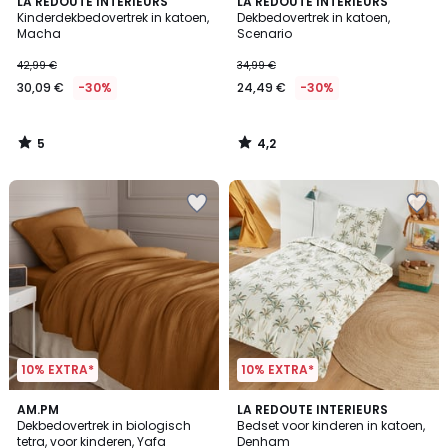
5
4,2
LA REDOUTE INTERIEURS
LA REDOUTE INTERIEURS
/
/ 5
Kinderdekbedovertrek in katoen,
Dekbedovertrek in katoen,
5
Macha
Scenario
42,99 €
34,99 €
30,09 €
-30%
24,49 €
-30%
5
4,2
/
/
5
5
10% EXTRA*
10% EXTRA*
AM.PM
LA REDOUTE INTERIEURS
Dekbedovertrek in biologisch
Bedset voor kinderen in katoen,
tetra, voor kinderen, Yafa
Denham