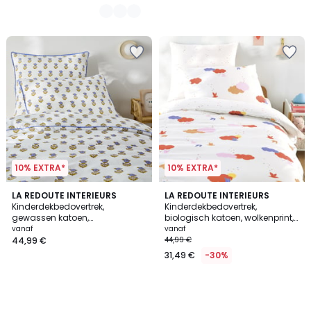
10% EXTRA*
10% EXTRA*
LA REDOUTE INTERIEURS
LA REDOUTE INTERIEURS
Kinderdekbedovertrek,
Kinderdekbedovertrek,
gewassen katoen,
biologisch katoen, wolkenprint,
bloemenprint, DIMANI
NOKI
vanaf
vanaf
44,99 €
44,99 €
31,49 €
-30%