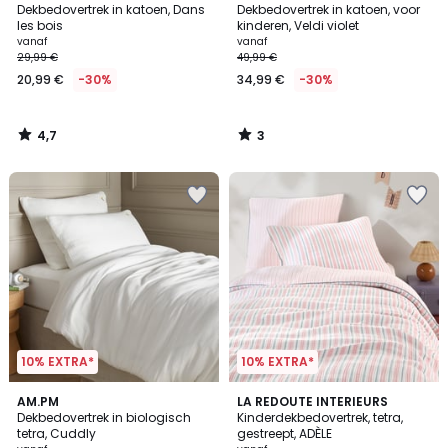
/ 5
/
Dekbedovertrek in katoen, Dans
Dekbedovertrek in katoen, voor
5
les bois
kinderen, Veldi violet
vanaf
vanaf
29,99 €
49,99 €
20,99 €
-30%
34,99 €
-30%
4,7
3
/
/
5
5
10% EXTRA*
10% EXTRA*
4,5
3
AM.PM
LA REDOUTE INTERIEURS
/ 5
Dekbedovertrek in biologisch
Kinderdekbedovertrek, tetra,
Kleuren
tetra, Cuddly
gestreept, ADÈLE