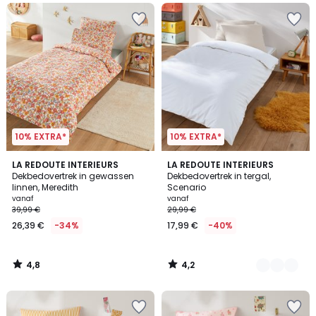
10% EXTRA*
10% EXTRA*
4,8
4,2
LA REDOUTE INTERIEURS
15
LA REDOUTE INTERIEURS
/ 5
/ 5
Dekbedovertrek in gewassen
Dekbedovertrek in tergal,
Kleuren
linnen, Meredith
Scenario
vanaf
vanaf
39,99 €
29,99 €
26,39 €
-34%
17,99 €
-40%
4,8
4,2
/
/
5
5