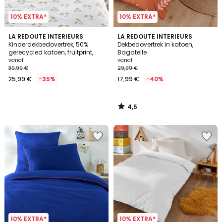
10% EXTRA*
10% EXTRA*
4,5
LA REDOUTE INTERIEURS
LA REDOUTE INTERIEURS
/ 5
Kinderdekbedovertrek, 50%
Dekbedovertrek in katoen,
gerecycled katoen, fruitprint,
Bagatelle
LILAS
vanaf
vanaf
39,99 €
29,99 €
25,99 €
-35%
17,99 €
-40%
4,5
/
5
10% EXTRA*
10% EXTRA*