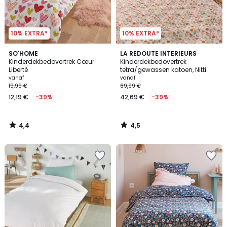
10% EXTRA*
10% EXTRA*
4,4
4,5
SO'HOME
LA REDOUTE INTERIEURS
/ 5
/ 5
Kinderdekbedovertrek Cœur
Kinderdekbedovertrek
Liberté
tetra/gewassen katoen, Nitti
vanaf
vanaf
19,99 €
69,99 €
12,19 €
-39%
42,69 €
-39%
4,4
4,5
/
/
5
5