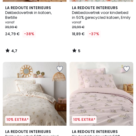
4,7
5
LA REDOUTE INTERIEURS
LA REDOUTE INTERIEURS
/ 5
/
Dekbedovertrek in katoen,
Dekbedovertrek voor kinderbed
5
Bertille
in 50% gerecycled katoen, Emily
vanaf
vanaf
39,99 €
29,99 €
24,79 €
-38%
18,89 €
-37%
4,7
5
/
/
5
5
10% EXTRA*
10% EXTRA*
4,6
5
LA REDOUTE INTERIEURS
LA REDOUTE INTERIEURS