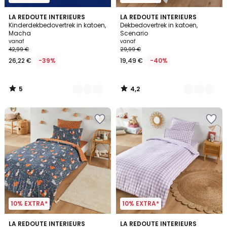
5
4,2
7
LA REDOUTE INTERIEURS
22
LA REDOUTE INTERIEURS
/
/ 5
Kinderdekbedovertrek in katoen,
Dekbedovertrek in katoen,
Kleuren
Kleuren
5
Macha
Scenario
vanaf
vanaf
42,99 €
29,99 €
26,22 €
-39%
19,49 €
-40%
5
4,2
/
/
5
5
10% EXTRA*
10% EXTRA*
4,7
3
LA REDOUTE INTERIEURS
LA REDOUTE INTERIEURS