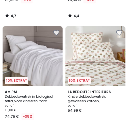
4,7
4,4
/
/
5
5
10% EXTRA*
10% EXTRA*
19
AM.PM
LA REDOUTE INTERIEURS
Dekbedovertrek in biologisch
Kinderdekbedovertrek,
Kleuren
tetra, voor kinderen, Yafa
gewassen katoen,
bloemenprint, VANDI ECRU
vanaf
vanaf
115,00 €
54,99 €
74,75 €
-35%