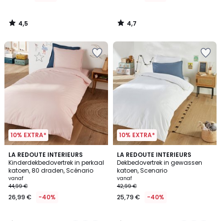
4,5
4,7
/
/
5
5
10% EXTRA*
10% EXTRA*
3,7
4,3
21
LA REDOUTE INTERIEURS
18
LA REDOUTE INTERIEURS
/ 5
/ 5
Kinderdekbedovertrek in perkaal
Dekbedovertrek in gewassen
Kleuren
Kleuren
katoen, 80 draden, Scénario
katoen, Scenario
vanaf
vanaf
44,99 €
42,99 €
26,99 €
-40%
25,79 €
-40%