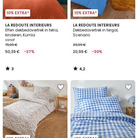
10% EXTRA*
10% EXTRA*
3
4,2
LA REDOUTE INTERIEURS
LA REDOUTE INTERIEURS
/
/ 5
Effen dekbedovertrek in tetra,
Dekbedovertrek in tergal,
5
kinderen, Kumla
Scenario
vanaf
79,99 €
29,99 €
50,39 €
-37%
20,99 €
-30%
3
4,2
/
/
5
5