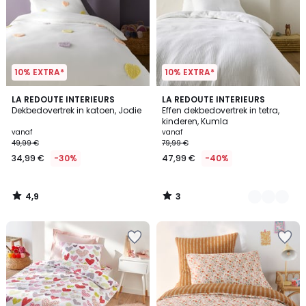
10% EXTRA*
10% EXTRA*
4,9
3
LA REDOUTE INTERIEURS
17
LA REDOUTE INTERIEURS
/ 5
/
Dekbedovertrek in katoen, Jodie
Effen dekbedovertrek in tetra,
Kleuren
5
kinderen, Kumla
vanaf
vanaf
49,99 €
79,99 €
34,99 €
-30%
47,99 €
-40%
4,9
3
/
/
5
5