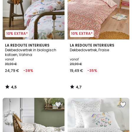
10% EXTRA*
10% EXTRA*
4,5
4,7
LA REDOUTE INTERIEURS
LA REDOUTE INTERIEURS
/ 5
/ 5
Dekbedovertrek in biologisch
Dekbedovertrek, Fraise
katoen, Vahina
vanaf
vanaf
39,99 €
29,99 €
24,79 €
-38%
19,49 €
-35%
4,5
4,7
/
/
5
5