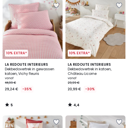
10% EXTRA*
10% EXTRA*
5
4,4
LA REDOUTE INTERIEURS
LA REDOUTE INTERIEURS
/
/ 5
Dekbedovertrek in gewassen
Dekbedovertrek in katoen,
5
katoen, Vichy fleuris
Château Licorne
vanaf
vanaf
44,99 €
29,99 €
29,24 €
-35%
20,99 €
-30%
5
4,4
/
/
5
5