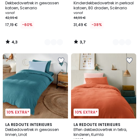
/ 5
/ 5
Dekbedovertrek in gewassen
Kinderdekbedovertrek in perkaal
Kleuren
Kleuren
katoen, Scenario
katoen, 80 draden, Scénario
vanaf
vanaf
42,99 €
44,99 €
17,19 €
-60%
31,49 €
-38%
4,3
3,7
/
/
5
5
10% EXTRA*
10% EXTRA*
4,2
3
LA REDOUTE INTERIEURS
LA REDOUTE INTERIEURS
/ 5
/
Dekbedovertrek in gewassen
Effen dekbedovertrek in tetra,
5
linnen, Linot
kinderen, Kumla