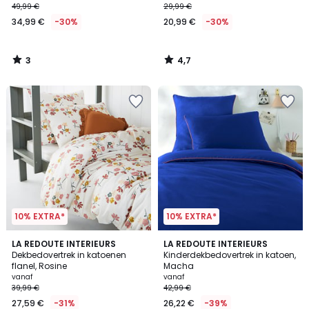
49,99 €
29,99 €
34,99 €
-30%
20,99 €
-30%
3
4,7
/
/
5
5
10% EXTRA*
10% EXTRA*
4,7
5
LA REDOUTE INTERIEURS
7
LA REDOUTE INTERIEURS
/ 5
/
Dekbedovertrek in katoenen
Kinderdekbedovertrek in katoen,
Kleuren
5
flanel, Rosine
Macha
vanaf
vanaf
39,99 €
42,99 €
27,59 €
-31%
26,22 €
-39%