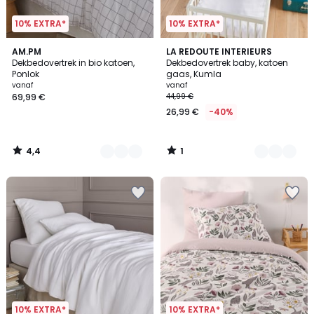
10% EXTRA*
10% EXTRA*
4,4
1
2
AM.PM
4
LA REDOUTE INTERIEURS
/ 5
/
Dekbedovertrek in bio katoen,
Dekbedovertrek baby, katoen
Kleuren
Kleuren
5
Ponlok
gaas, Kumla
vanaf
vanaf
69,99 €
44,99 €
26,99 €
-40%
4,4
1
/
/
5
5
10% EXTRA*
10% EXTRA*