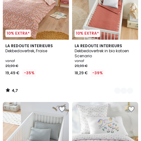
10% EXTRA*
10% EXTRA*
4,7
LA REDOUTE INTERIEURS
4
LA REDOUTE INTERIEURS
/ 5
Dekbedovertrek, Fraise
Dekbedovertrek in bio katoen
Kleuren
Scenario
vanaf
vanaf
29,99 €
29,99 €
19,49 €
-35%
18,29 €
-39%
4,7
/
5