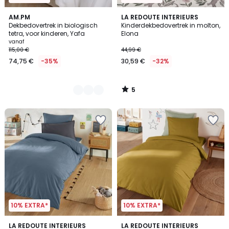
5
19
AM.PM
LA REDOUTE INTERIEURS
/
Dekbedovertrek in biologisch
Kinderdekbedovertrek in molton,
Kleuren
5
tetra, voor kinderen, Yafa
Elona
vanaf
115,00 €
44,99 €
74,75 €
-35%
30,59 €
-32%
5
/
5
10% EXTRA*
10% EXTRA*
4,3
3,7
3
LA REDOUTE INTERIEURS
3
LA REDOUTE INTERIEURS