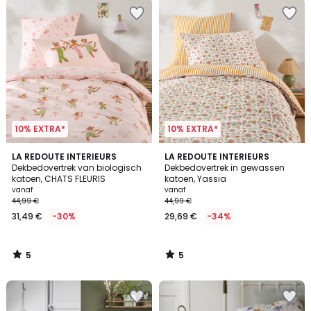
10% EXTRA*
10% EXTRA*
5
5
LA REDOUTE INTERIEURS
LA REDOUTE INTERIEURS
/
/
Dekbedovertrek van biologisch
Dekbedovertrek in gewassen
5
5
katoen, CHATS FLEURIS
katoen, Yassia
vanaf
vanaf
44,99 €
44,99 €
31,49 €
-30%
29,69 €
-34%
5
5
/
/
5
5