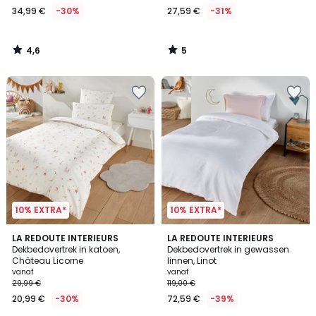
34,99 €
-30%
27,59 €
-31%
34,99
€
In
4,6
5
plaats
/
/
5
5
van
49,99
€
30%
korting
toegepast.
10% EXTRA*
10% EXTRA*
4,4
4,2
LA REDOUTE INTERIEURS
21
LA REDOUTE INTERIEURS
/ 5
/ 5
Dekbedovertrek in katoen,
Dekbedovertrek in gewassen
Kleuren
Château Licorne
linnen, Linot
vanaf
vanaf
29,99 €
119,00 €
20,99 €
-30%
72,59 €
-39%