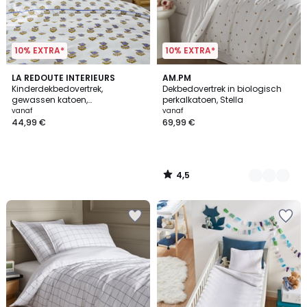
10% EXTRA*
10% EXTRA*
4,5
LA REDOUTE INTERIEURS
2
AM.PM
/ 5
Kinderdekbedovertrek,
Dekbedovertrek in biologisch
Kleuren
gewassen katoen,
perkalkatoen, Stella
bloemenprint, DIMANI
vanaf
vanaf
44,99 €
69,99 €
4,5
/
5