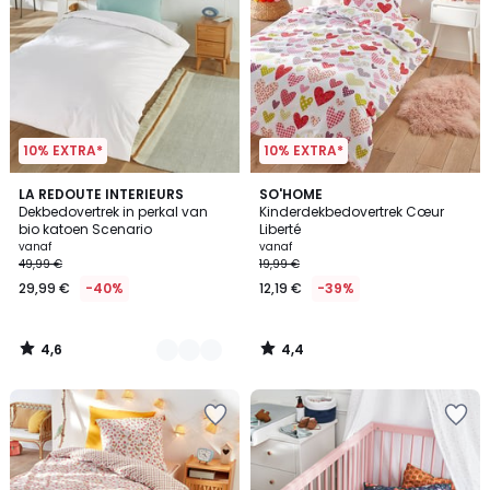
10% EXTRA*
10% EXTRA*
4,6
4,4
12
LA REDOUTE INTERIEURS
SO'HOME
/ 5
/ 5
Dekbedovertrek in perkal van
Kinderdekbedovertrek Cœur
Kleuren
bio katoen Scenario
Liberté
vanaf
vanaf
49,99 €
19,99 €
29,99 €
-40%
12,19 €
-39%
4,6
4,4
/
/
5
5