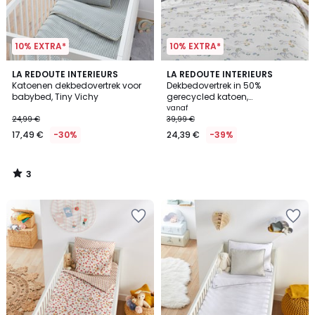
10% EXTRA*
10% EXTRA*
3
LA REDOUTE INTERIEURS
LA REDOUTE INTERIEURS
/
Katoenen dekbedovertrek voor
Dekbedovertrek in 50%
5
babybed, Tiny Vichy
gerecycled katoen,
eenhoornprint, TAMILA
vanaf
24,99 €
39,99 €
17,49 €
-30%
24,39 €
-39%
3
/
5