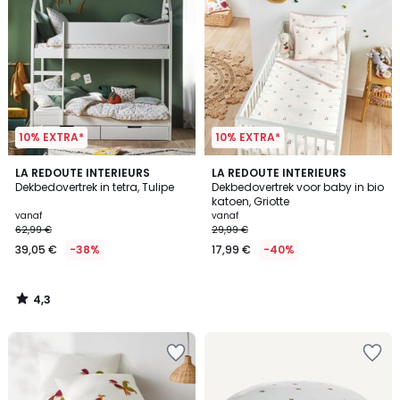
10% EXTRA*
10% EXTRA*
4,3
LA REDOUTE INTERIEURS
LA REDOUTE INTERIEURS
/ 5
Dekbedovertrek in tetra, Tulipe
Dekbedovertrek voor baby in bio
katoen, Griotte
vanaf
vanaf
62,99 €
29,99 €
39,05 €
-38%
17,99 €
-40%
4,3
/
5