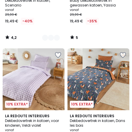
/ 5
/
Dekbedovertrek in katoen,
Baby dekbedovertrek in
Kleuren
5
Scenario
gewassen katoen, Yassia
vanaf
vanaf
29,99 €
29,99 €
19,49 €
-40%
19,49 €
-35%
4,2
5
/
/
5
5
10% EXTRA*
10% EXTRA*
3
4,7
LA REDOUTE INTERIEURS
LA REDOUTE INTERIEURS
/
/ 5
Dekbedovertrek in katoen, voor
Dekbedovertrek in katoen, Dans
5
kinderen, Veldi violet
les bois
vanaf
vanaf