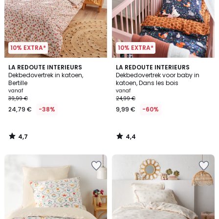
10% EXTRA*
10% EXTRA*
4,7
4,4
LA REDOUTE INTERIEURS
LA REDOUTE INTERIEURS
/ 5
/ 5
Dekbedovertrek in katoen,
Dekbedovertrek voor baby in
Bertille
katoen, Dans les bois
vanaf
vanaf
39,99 €
24,99 €
24,79 €
-38%
9,99 €
-60%
4,7
4,4
/
/
5
5