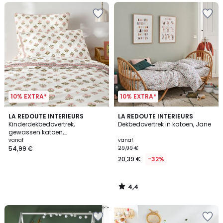
10% EXTRA*
10% EXTRA*
4,4
LA REDOUTE INTERIEURS
LA REDOUTE INTERIEURS
/ 5
Kinderdekbedovertrek,
Dekbedovertrek in katoen, Jane
gewassen katoen,
bloemenprint, VANDI ECRU
vanaf
vanaf
54,99 €
29,99 €
20,39 €
-32%
4,4
/
5