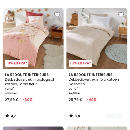
5
10% EXTRA*
10% EXTRA*
4,3
3,9
LA REDOUTE INTERIEURS
7
LA REDOUTE INTERIEURS
/ 5
/ 5
Dekbedovertrek in biologisch
Dekbedovertrek in bio katoen
Kleuren
katoen, Lapin fleuri
Scenario
vanaf
vanaf
39,99 €
42,99 €
27,99 €
-30%
25,79 €
-40%
4,3
3,9
/
/
5
5