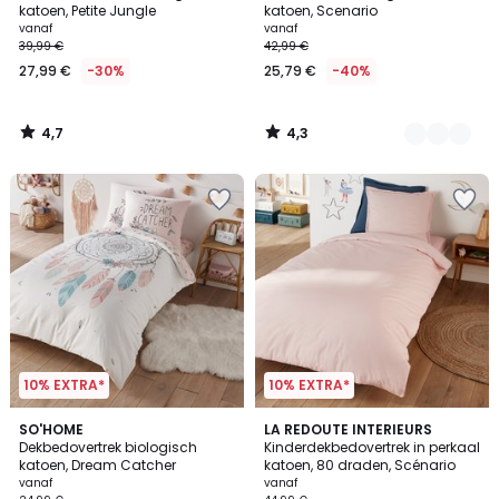
katoen, Petite Jungle
katoen, Scenario
vanaf
vanaf
39,99 €
42,99 €
27,99 €
-30%
25,79 €
-40%
4,7
4,3
/
/
5
5
10% EXTRA*
10% EXTRA*
4,6
3,7
SO'HOME
21
LA REDOUTE INTERIEURS
/ 5
/ 5
Dekbedovertrek biologisch
Kinderdekbedovertrek in perkaal
Kleuren
katoen, Dream Catcher
katoen, 80 draden, Scénario
vanaf
vanaf