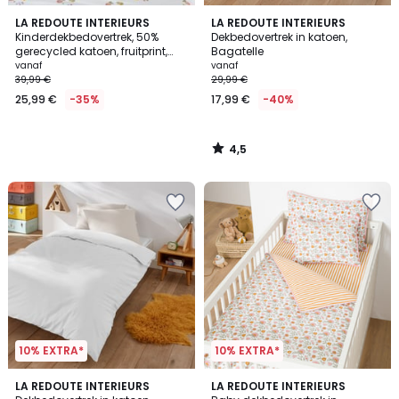
4,5
LA REDOUTE INTERIEURS
LA REDOUTE INTERIEURS
/ 5
Kinderdekbedovertrek, 50%
Dekbedovertrek in katoen,
gerecycled katoen, fruitprint,
Bagatelle
LILAS
vanaf
vanaf
39,99 €
29,99 €
25,99 €
-35%
17,99 €
-40%
4,5
/
5
10% EXTRA*
10% EXTRA*
4,2
5
22
LA REDOUTE INTERIEURS
LA REDOUTE INTERIEURS