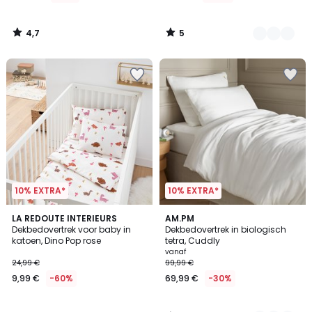
4,7
5
/
/
5
5
10% EXTRA*
10% EXTRA*
4,5
LA REDOUTE INTERIEURS
3
AM.PM
/ 5
Dekbedovertrek voor baby in
Dekbedovertrek in biologisch
Kleuren
katoen, Dino Pop rose
tetra, Cuddly
vanaf
24,99 €
99,99 €
9,99 €
-60%
69,99 €
-30%