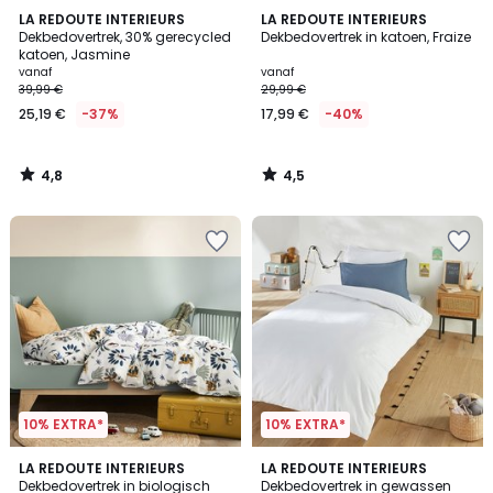
4,8
4,5
LA REDOUTE INTERIEURS
LA REDOUTE INTERIEURS
/ 5
/ 5
Dekbedovertrek, 30% gerecycled
Dekbedovertrek in katoen, Fraize
katoen, Jasmine
vanaf
vanaf
39,99 €
29,99 €
25,19 €
-37%
17,99 €
-40%
4,8
4,5
/
/
5
5
10% EXTRA*
10% EXTRA*
4,7
4,3
LA REDOUTE INTERIEURS
18
LA REDOUTE INTERIEURS
/ 5
/ 5
Dekbedovertrek in biologisch
Dekbedovertrek in gewassen
Kleuren