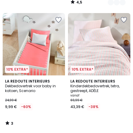
4,5
/
5
10% EXTRA*
10% EXTRA*
3
LA REDOUTE INTERIEURS
LA REDOUTE INTERIEURS
/
Dekbedovertrek voor baby in
Kinderdekbedovertrek, tetra,
5
katoen, Scenario
gestreept, ADÈLE
vanaf
24,99 €
69,99 €
9,99 €
-60%
43,39 €
-38%
3
/
5