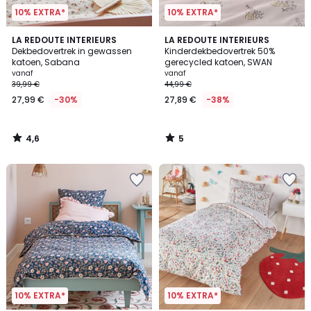
10% EXTRA*
10% EXTRA*
4,6
5
LA REDOUTE INTERIEURS
LA REDOUTE INTERIEURS
/ 5
/
Dekbedovertrek in gewassen
Kinderdekbedovertrek 50%
5
katoen, Sabana
gerecycled katoen, SWAN
vanaf
vanaf
39,99 €
44,99 €
27,99 €
-30%
27,89 €
-38%
4,6
5
/
/
5
5
10% EXTRA*
10% EXTRA*