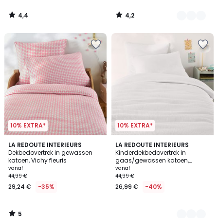
4,4
4,2
/
/
5
5
10% EXTRA*
10% EXTRA*
5
LA REDOUTE INTERIEURS
10
LA REDOUTE INTERIEURS
/
Dekbedovertrek in gewassen
Kinderdekbedovertrek in
Kleuren
5
katoen, Vichy fleuris
gaas/gewassen katoen,
Kumco
vanaf
vanaf
44,99 €
44,99 €
29,24 €
-35%
26,99 €
-40%
5
/