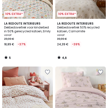
10% EXTRA*
10% EXTRA*
5
4,6
LA REDOUTE INTERIEURS
LA REDOUTE INTERIEURS
/
/ 5
Dekbedovertrek voor kinderbed
Dekbedovertrek 50% recycled
5
in 50% gerecycled katoen, Emily
katoen, Camomille
vanaf
vanaf
29,99 €
39,99 €
18,89 €
-37%
24,39 €
-39%
5
4,6
/
/
5
5