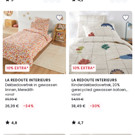
/
/
5
5
10% EXTRA*
10% EXTRA*
4,8
4,7
LA REDOUTE INTERIEURS
LA REDOUTE INTERIEURS
/ 5
/ 5
Dekbedovertrek in gewassen
Kinderdekbedovertrek, 20%
linnen, Meredith
gerecycled gewassen katoen,
Heol
vanaf
vanaf
39,99 €
54,99 €
26,39 €
-34%
38,49 €
-30%
4,8
4,7
/
/
5
5