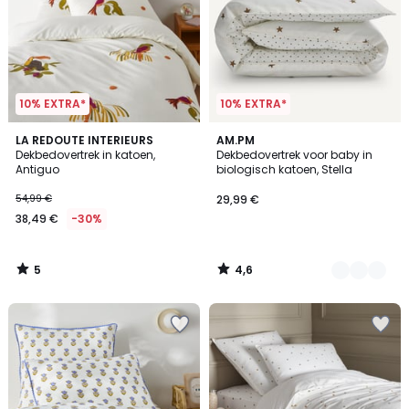
10% EXTRA*
10% EXTRA*
5
4,6
LA REDOUTE INTERIEURS
2
AM.PM
/
/ 5
Dekbedovertrek in katoen,
Dekbedovertrek voor baby in
Kleuren
5
Antiguo
biologisch katoen, Stella
54,99 €
29,99 €
38,49 €
-30%
5
4,6
/
/
5
5