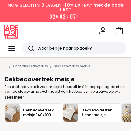
NOG SLECHTS 3 DAGEN : 10% EXTRA*
met de code
LAST
0
2
0
2
0
7
D
U
M
Naar
het
La
winke
Redoute
Menu
Zoeken
Laatst
...
bekeken
Kinderdekbedovertrek
Dekbedovertrek meisje
Dekbedovertrek meisje
Een dekbedovertrek voor meisjes bepaalt in één oogopslag de sfeer
van de slaapkamer. Het maakt van het bed een vertrouwde plek
waar je dochter ’s avonds tot rust komt en morgen fris opstaat. Bij
Lees meer
La Redoute vind je dekbedovertrekken die passen bij elke leeftijd en
elk moment, van speels tot rustig, zodat je eenvoudig iets kiest dat
bij jouw meisje en jullie huis past. Let bij je keuze op wat voor jullie
Dekbedovertrek
Dekbedovertrek
dagelijks gebruik prettig is. Katoen voelt zacht aan en is makkelijk in
meisje 140x200
tiener meisje
onderhoud. Flanel is fijn in koudere nachten. Mousseline oogt
luchtig en comfortabel voor het hele jaar. Ook de maat en sluiting
spelen een rol in hoe snel het bed opgemaakt is. Twijfel je? Vergelijk