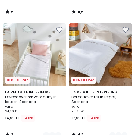
5
4,5
/
/
5
5
10% EXTRA*
10% EXTRA*
3
4,2
5
LA REDOUTE INTERIEURS
15
LA REDOUTE INTERIEURS
/
/ 5
Dekbedovertrek voor baby in
Dekbedovertrek in tergal,
Kleuren
Kleuren
5
katoen, Scenario
Scenario
vanaf
vanaf
24,99 €
29,99 €
14,99 €
-40%
17,99 €
-40%
3
4,2