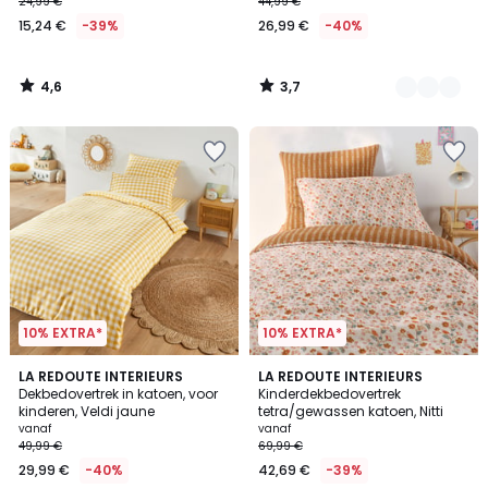
24,99 €
44,99 €
15,24 €
-39%
26,99 €
-40%
4,6
3,7
/
/
5
5
10% EXTRA*
10% EXTRA*
5
4,5
LA REDOUTE INTERIEURS
LA REDOUTE INTERIEURS
/
/ 5
Dekbedovertrek in katoen, voor
Kinderdekbedovertrek
5
kinderen, Veldi jaune
tetra/gewassen katoen, Nitti
vanaf
vanaf
49,99 €
69,99 €
29,99 €
-40%
42,69 €
-39%