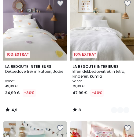
10% EXTRA*
10% EXTRA*
4,9
3
LA REDOUTE INTERIEURS
17
LA REDOUTE INTERIEURS
/ 5
/
Dekbedovertrek in katoen, Jodie
Effen dekbedovertrek in tetra,
Kleuren
5
kinderen, Kumla
vanaf
vanaf
49,99 €
79,99 €
34,99 €
-30%
47,99 €
-40%
4,9
3
/
/
5
5