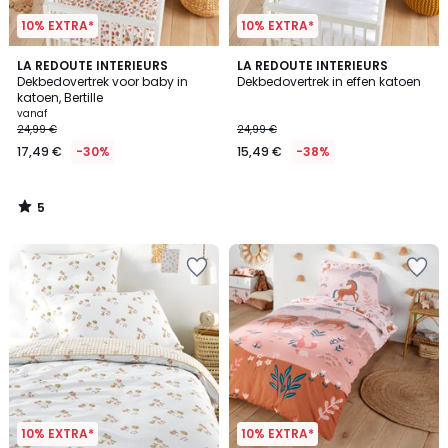
10% EXTRA*
10% EXTRA*
5
LA REDOUTE INTERIEURS
LA REDOUTE INTERIEURS
/
Dekbedovertrek voor baby in
Dekbedovertrek in effen katoen
5
katoen, Bertille
vanaf
24,99 €
24,99 €
17,49 €
-30%
15,49 €
-38%
5
/
5
10% EXTRA*
10% EXTRA*