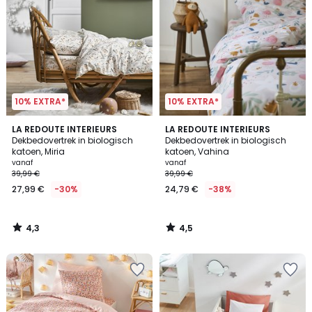
10% EXTRA*
10% EXTRA*
4,3
4,5
LA REDOUTE INTERIEURS
LA REDOUTE INTERIEURS
/ 5
/ 5
Dekbedovertrek in biologisch
Dekbedovertrek in biologisch
katoen, Miria
katoen, Vahina
vanaf
vanaf
39,99 €
39,99 €
27,99 €
-30%
24,79 €
-38%
4,3
4,5
/
/
5
5