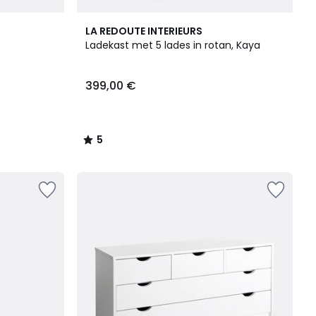
5
LA REDOUTE INTERIEURS
/
Ladekast met 5 lades in rotan, Kaya
5
399,00 €
5
/
5