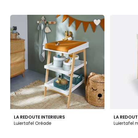
4,5
2
4,3
LA REDOUTE INTERIEURS
LA REDOUT
/ 5
Kleuren
/ 5
Luiertafel Oréade
Luiertafel 