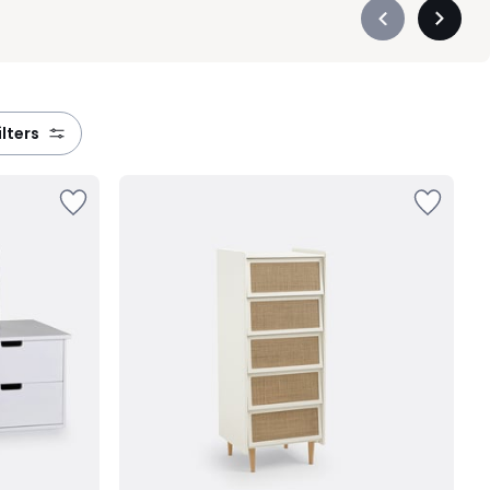
Précédent
Suivan
-
-
défiler
défiler
à
à
gauche
droite
filters