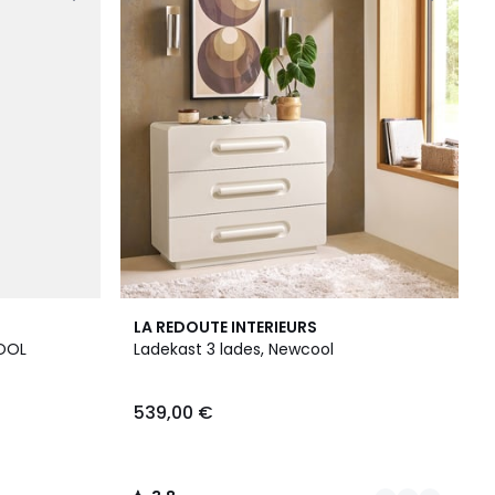
2
3,8
LA REDOUTE INTERIEURS
Kleuren
/ 5
COOL
Ladekast 3 lades, Newcool
539,00 €