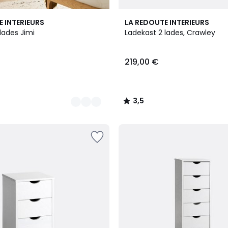
3,5
E INTERIEURS
LA REDOUTE INTERIEURS
/ 5
lades Jimi
Ladekast 2 lades, Crawley
219,00 €
3,5
/
5