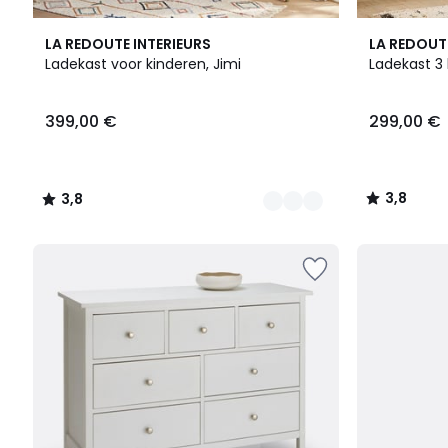
2
3,8
2
3,8
LA REDOUTE INTERIEURS
LA REDOUT
Kleuren
/ 5
Kleuren
/ 5
Ladekast voor kinderen, Jimi
Ladekast 3 
399,00
399,00 €
299,00 €
€.
3,8
3,8
/
/
5
5