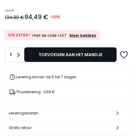
Prijs
vanaf
94,49 €
vanaf
134,99 €
-30%
94,49
€
In
10%
10% EXTRA*
Meer bekijken
met de code
LAST
EXTRA*
plaats
met
van
de
134,99
Aantal
1
TOEVOEGEN AAN HET MANDJE
code
€
LAST
30%
korting
Levering binnen de 5 tot 7 dagen
toegepast.
Thuislevering :
3,99 €
Leveringskosten
Gratis retour