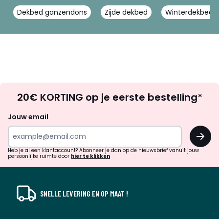
Dekbed ganzendons
Zijde dekbed
Winterdekbed 
Op
20€ KORTING op je eerste bestelling*
zoek
naar
Jouw email
inspiratie
OK
en
!
verrassingen?
Heb je al een klantaccount? Abonneer je dan op de nieuwsbrief vanuit jouw
persoonlijke ruimte door
hier te klikken
SNELLE LEVERING EN OP MAAT !