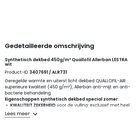
Gedetailleerde omschrijving
Synthetisch dekbed 450g/m² Quallofil Allerban
LESTRA
wit
Product-ID
3407691 / ALR731
Geregelde warmte en uiterst licht dekbed QUALLOFIL-AIR
superieure kwaliteit (450 g/m²), Allerban anti-mijt en anti-
bacterie behandeling.
Eigenschappen synthetisch dekbed special zomer
:
•
KWALITEIT ZEKERHEID
voor de vulling: exclusief met heel
fijne holle silicone vezels, ultra volume en ultra licht 100%
Lees meer
polyester, voor een goede lucht circulatie en minder
ophoping van vocht.
• Hoes : zuiver katoen.
• Afgewerkt met katoenen biesje.