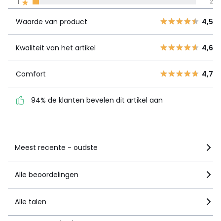
1
2
product
4
8
Waarde van product
4,5
3
1
Kwaliteit van
4,6
2
0
het artikel
Kwaliteit van het artikel
4,6
1
2
Comfort
4,7
Comfort
4,7
94% de klanten bevelen
dit artikel aan
94% de klanten bevelen dit artikel aan
Zie details van de nota
Meest recente - oudste
Alle beoordelingen
Alle talen