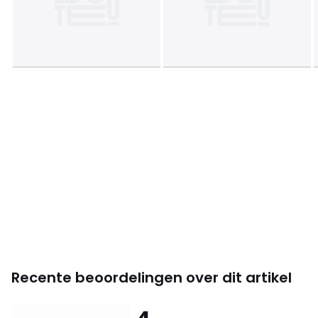
• Franse fabricatie.
Afmetingen
• Kookoppervlak: 59 x 38 cm.
• Afmetingen :. : B60 x D43 x H28 cm.
• Gewicht : 20,5 kg.
Kleuren
90005370
Maten
één maat
Recente beoordelingen over dit artikel