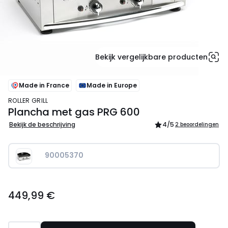
Bekijk vergelijkbare producten
Made in France
Made in Europe
ROLLER GRILL
Plancha met gas PRG 600
Bekijk de beschrijving
4
/5
2 beoordelingen
90005370
449,99
449,99 €
€.