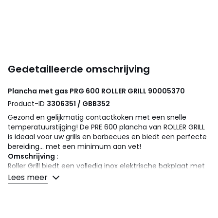
Gedetailleerde omschrijving
Plancha met gas PRG 600
ROLLER GRILL
90005370
Product-ID
3306351 / GBB352
Gezond en gelijkmatig contactkoken met een snelle
temperatuurstijging! De PRE 600 plancha van ROLLER GRILL
is ideaal voor uw grills en barbecues en biedt een perfecte
bereiding... met een minimum aan vet!
Omschrijving
:
Roller Grill biedt een volledig inox elektrische bakplaat met
een geëmailleerde stalen plaat. Dankzij de 2 Incoloy
Lees meer
verwarmingselementen (vermogen 3500 W) die het hele
kookoppervlak bedekken, is de temperatuur homogeen
voor het braden en grillen van vlees, vis of groenten met
een minimum aan olie... waarbij alle smaken tot hun recht