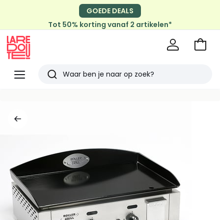
GOEDE DEALS
Tot 50% korting vanaf 2 artikelen*
Naar
het
La
winke
Redoute
Menu
Zoeken
Laatst
bekeken