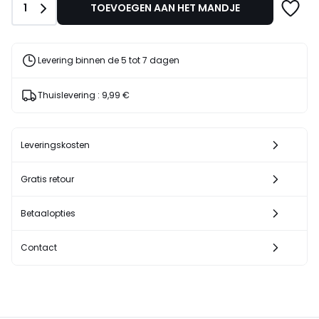
Aantal
1
TOEVOEGEN AAN HET MANDJE
Levering binnen de 5 tot 7 dagen
Thuislevering :
9,99 €
Leveringskosten
Gratis retour
Betaalopties
Contact