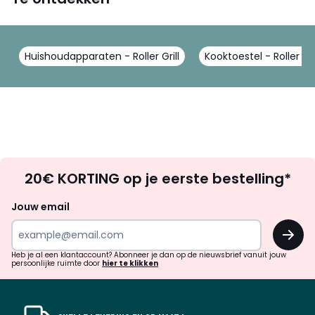
Huishoudapparaten - Roller Grill
Kooktoestel - Roller Gri
Op
20€ KORTING op je eerste bestelling*
zoek
naar
Jouw email
inspiratie
OK
en
!
verrassingen?
Heb je al een klantaccount? Abonneer je dan op de nieuwsbrief vanuit jouw
persoonlijke ruimte door
hier te klikken