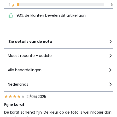
93% de klanten bevelen
5
204
1
6
dit artikel aan
4
30
93% de klanten bevelen dit artikel aan
3
15
2
5
1
6
Zie details van de nota
Meest recente - oudste
Alle beoordelingen
Nederlands
21/05/2025
Fijne karaf
De karaf schenkt fijn. De kleur op de foto is wel mooier dan