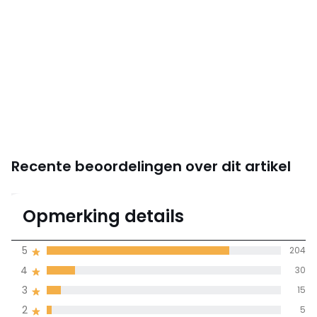
Recente beoordelingen over dit artikel
4,6
Opmerking details
(260)
gemiddelde bereikt
5
204
door alle landen
4
30
3
15
100% gecertificeerde beoordelingen,
La Redoute zet zich in
2
5