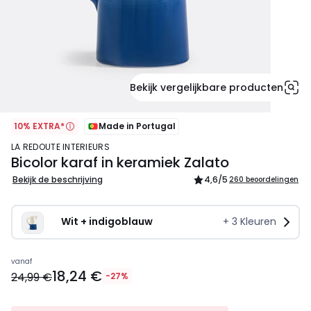
Bekijk vergelijkbare producten
10% EXTRA*
Made in Portugal
LA REDOUTE INTERIEURS
Bicolor karaf in keramiek Zalato
Bekijk de beschrijving
4,6
/5
260 beoordelingen
Wit + indigoblauw
+
3
Kleuren
18,49
vanaf
18,24 €
€
24,99 €
-27%
In
plaats