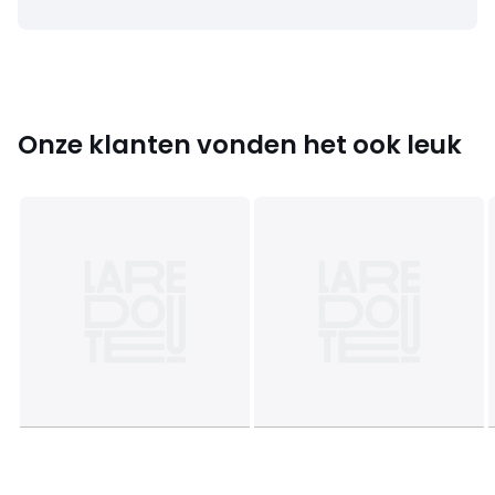
Kleuren
Wit + indigoblauw, Wit / mosterd , Salie, Sienna
Aarde
Maten
één maat
Onze klanten vonden het ook leuk