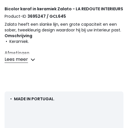
Bicolor karaf in keramiek Zalato - LA REDOUTE INTERIEURS
Product-ID
3695247 / GCL645
Zalato heeft een slanke lijn, een grote capaciteit en een
sober, tweekleurig design waardoor hij bij uw interieur past.
Omschrijving
• Keramiek.
Afmetingen
•
Afmetingen
Lees meer
• Hoogte : 19,5 cm.
• Diameter. Onderkant : 10,5 cm .
• Diameter. hoogte: 8,5 cm.
Ons servies wordt in een speciale verpakking verzonden die
ontworpen is om elk risico op breuk te voorkomen.
•
MADE IN PORTUGAL
.
Afmetingen en gewicht van de pakketten
1 pakket
• B25 x H17 x D17 cm, 0,855 kg