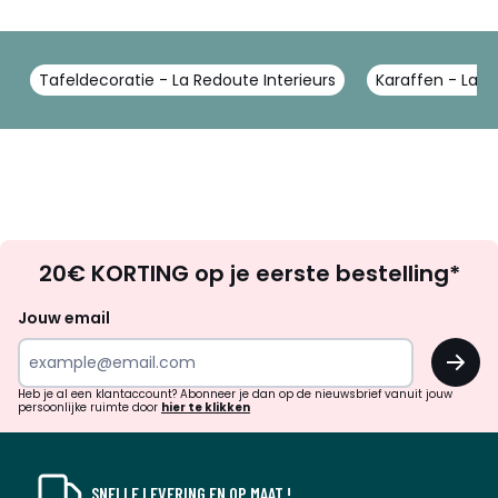
Tafeldecoratie - La Redoute Interieurs
Karaffen - La R
Op
20€ KORTING op je eerste bestelling*
zoek
naar
Jouw email
inspiratie
OK
en
!
verrassingen?
Heb je al een klantaccount? Abonneer je dan op de nieuwsbrief vanuit jouw
persoonlijke ruimte door
hier te klikken
SNELLE LEVERING EN OP MAAT !