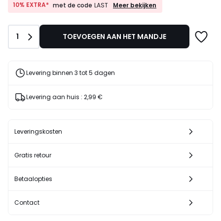
van
10%
10% EXTRA*
Meer bekijken
met de code
LAST
EXTRA*
24,99
met
€
de
26%
Aantal
1
TOEVOEGEN AAN HET MANDJE
code
korting
LAST
toegepast.
Levering binnen 3 tot 5 dagen
Levering aan huis :
2,99 €
Leveringskosten
Gratis retour
Betaalopties
Contact