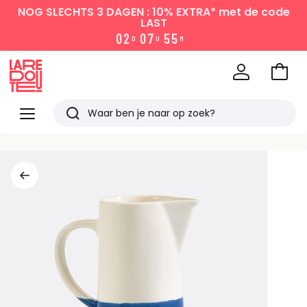
NOG SLECHTS 3 DAGEN : 10% EXTRA*
met de code
LAST
0
2
0
7
5
5
D
U
M
Naar
het
La
winke
Redoute
Menu
Zoeken
Laatst
bekeken