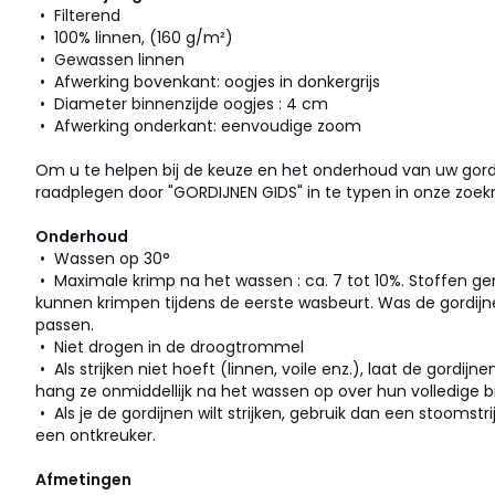
• Filterend
• 100% linnen, (160 g/m²)
• Gewassen linnen
• Afwerking bovenkant: oogjes in donkergrijs
• Diameter binnenzijde oogjes : 4 cm
• Afwerking onderkant: eenvoudige zoom
Om u te helpen bij de keuze en het onderhoud van uw gordij
raadplegen door "GORDIJNEN GIDS" in te typen in onze zoek
Onderhoud
• Wassen op 30°
• Maximale krimp na het wassen : ca. 7 tot 10%. Stoffen ge
kunnen krimpen tijdens de eerste wasbeurt. Was de gordijn
passen.
• Niet drogen in de droogtrommel
• Als strijken niet hoeft (linnen, voile enz.), laat de gordi
hang ze onmiddellijk na het wassen op over hun volledige b
• Als je de gordijnen wilt strijken, gebruik dan een stoomstr
een ontkreuker.
Afmetingen