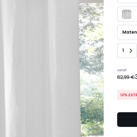
Mate
Aanta
1
vanaf
62,99 €
10% EXT