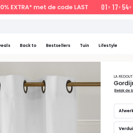
0
1
1
7
5
4
10% EXTRA*
met de code LAST
D
U
M
eals
Back to
Bestsellers
Tuin
Lifestyle
LA REDOUT
Gordij
Bekijk de 
Afwer
Verdui