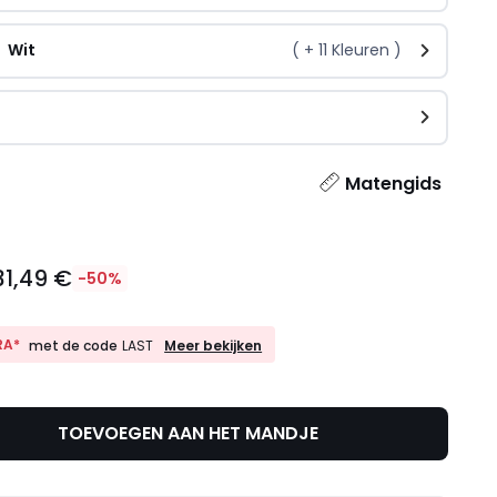
Wit
( +
11
Kleuren )
n
l
Matengids
31,49 €
-50%
10%
RA*
Meer bekijken
met de code
LAST
EXTRA*
met
de
code
TOEVOEGEN AAN HET MANDJE
LAST