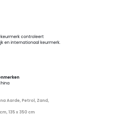
-keurmerk controleert
jk en internationaal keurmerk.
kenmerken
China
nna Aarde, Petrol, Zand,
 cm, 135 x 350 cm