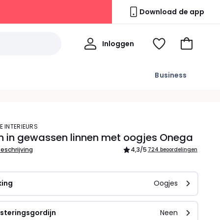
Download de app
Mijn
Inloggen
Kijk
Naar
profiel
mijn
het
wishlist
winkelma
Business
E INTERIEURS
n in gewassen linnen met oogjes Onega
beschrijving
4,3
/5
724 beoordelingen
king
Oogjes
steringsgordijn
Neen