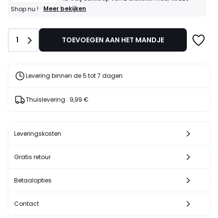
GOEDE
Meer bekijken
Shop nu !
DEALS
-15%
bij
Aantal
1
TOEVOEGEN AAN HET MANDJE
aankoop
van
2
artikelen
naar
Levering binnen de 5 tot 7 dagen
keuze*
Shop
nu
Thuislevering :
9,99 €
!
Leveringskosten
Gratis retour
Betaalopties
Contact