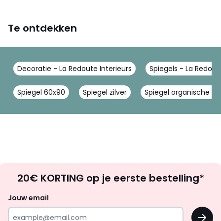
Te ontdekken
Decoratie - La Redoute Interieurs
Spiegels - La Redoute
Spiegel 60x90
Spiegel zilver
Spiegel organische v
Op
20€ KORTING op je eerste bestelling*
zoek
naar
Jouw email
inspiratie
OK
en