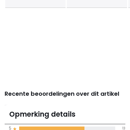
Recente beoordelingen over dit artikel
4,2
Opmerking details
(19)
gemiddelde bereikt
5
13