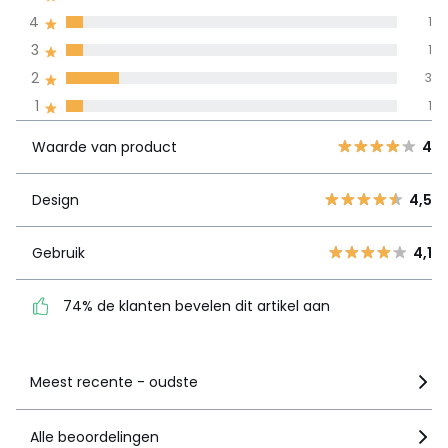
door alle landen
4
1
3
1
100% gecertificeerde beoordelingen,
La Redoute zet zich in
2
3
Waarde van
5
13
4
1
1
product
4
1
Waarde van product
4
3
1
Design
4,5
2
3
Design
4,5
1
1
Gebruik
4,1
Gebruik
4,1
74% de klanten bevelen
dit artikel aan
74% de klanten bevelen dit artikel aan
Zie details van de nota
Meest recente - oudste
Alle beoordelingen