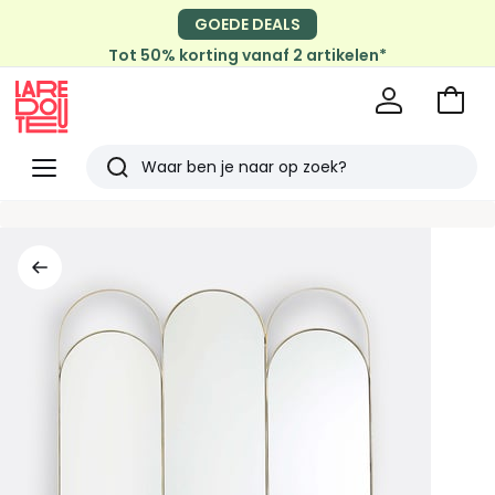
GOEDE DEALS
Tot 50% korting vanaf 2 artikelen*
Naar
het
La
winke
Redoute
Menu
Zoeken
Laatst
bekeken