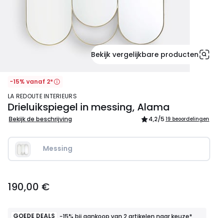
Bekijk vergelijkbare producten
-15% vanaf 2*
LA REDOUTE INTERIEURS
Drieluikspiegel in messing, Alama
Bekijk de beschrijving
4,2
/5
19 beoordelingen
Messing
190,00
190,00 €
€.
GOEDE DEALS
-15% bij aankoop van 2 artikelen naar keuze*