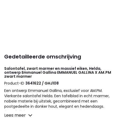
Gedetailleerde omschrijving
Salontafel, zwart marmer en massief eiken, Helda,
ontwerp Emmanuel Gallina
EMMANUEL GALLINA X AM.PM
zwart marmer
Product-ID
3641622 / GHJ108
Een ontwerp Emmanuel Gallina, exclusief voor AM.PM.
Vierkante salontafel Helda. Een tafelblad in echt marmer,
nobele materie bij uitstek, gecombineerd met een
pootgedeelte in donker hout, elegant en hedendaags.
Omschrijving
Lees meer
• Poten in zwart getint massief eik met nitrocellulose