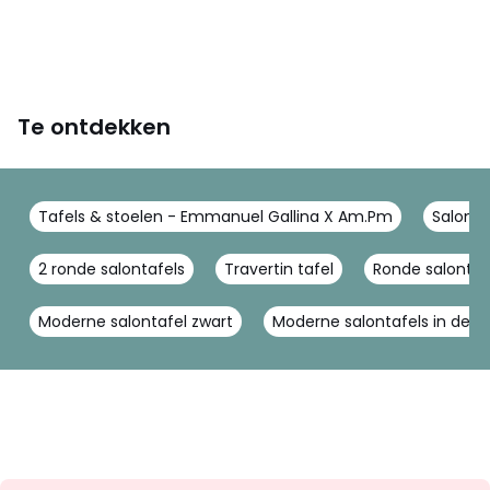
Te ontdekken
Tafels & stoelen - Emmanuel Gallina X Am.Pm
Salont
2 ronde salontafels
Travertin tafel
Ronde salontaf
Moderne salontafel zwart
Moderne salontafels in de