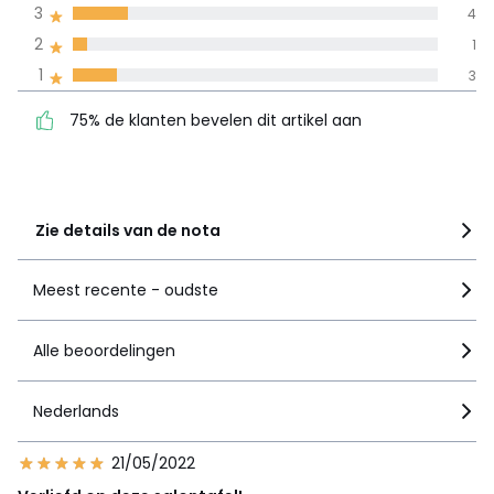
3
4
100% gecertificeerde beoordelingen,
La Redoute zet zich in
2
1
75% de klanten bevelen
5
12
1
3
dit artikel aan
4
6
75% de klanten bevelen dit artikel aan
3
4
2
1
1
3
Zie details van de nota
Meest recente - oudste
Alle beoordelingen
Nederlands
21/05/2022