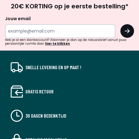
Op
20€ KORTING op je eerste bestelling*
zoek
naar
Jouw email
inspiratie
OK
en
!
verrassingen?
Heb je al een klantaccount? Abonneer je dan op de nieuwsbrief vanuit jouw
persoonlijke ruimte door
hier te klikken
SNELLE LEVERING EN OP MAAT !
GRATIS RETOUR
30 DAGEN BEDENKTIJD