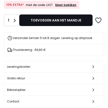
10%
10% EXTRA*
Meer bekijken
met de code
LAST
EXTRA*
met
de
Aantal
1
TOEVOEGEN AAN HET MANDJE
code
LAST
Verzonden binnen 5 tot 8 dagen. Levering op afspraak
Thuislevering :
69,90 €
Leveringskosten
Gratis retour
Betaalopties
Contact