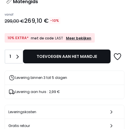
Matengids
Prijs
vanaf
269,10 €
vanaf
299,00 €
-10%
269,10
€
In
10%
10% EXTRA*
Meer bekijken
met de code
LAST
EXTRA*
plaats
met
van
de
299,00
Aantal
1
TOEVOEGEN AAN HET MANDJE
code
€
LAST
10%
korting
Levering binnen 3 tot 5 dagen
toegepast.
Levering aan huis :
2,99 €
Leveringskosten
Gratis retour