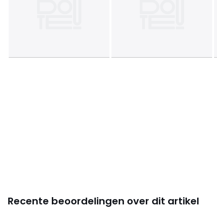
Kleuren
Wit, Schuimwit , Naturel
Maten
420 x 180 cm, 420 x 220 cm, 420 x 260 cm, 420 x
350 cm
Recente beoordelingen over dit artikel