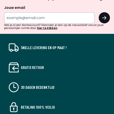
naar
Jouw email
inspiratie
OK
en
!
verrassingen?
Heb je al een klantaccount? Abonneer je dan op de nieuwsbrief vanuit jouw
persoonlijke ruimte door
hier te klikken
SNELLE LEVERING EN OP MAAT !
GRATIS RETOUR
30 DAGEN BEDENKTIJD
BETALING 100% VEILIG