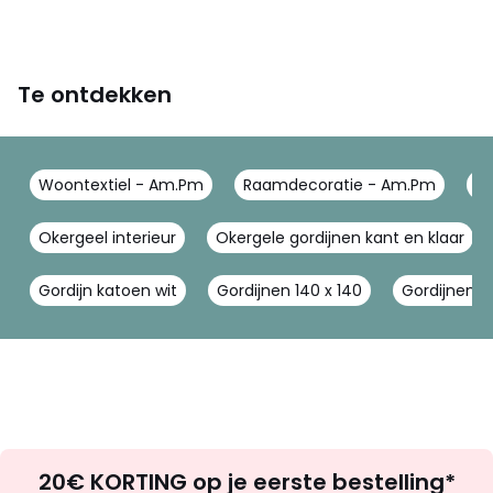
Te ontdekken
Woontextiel - Am.Pm
Raamdecoratie - Am.Pm
Go
Okergeel interieur
Okergele gordijnen kant en klaar
Gordijn katoen wit
Gordijnen 140 x 140
Gordijnen 
Op
20€ KORTING op je eerste bestelling*
zoek