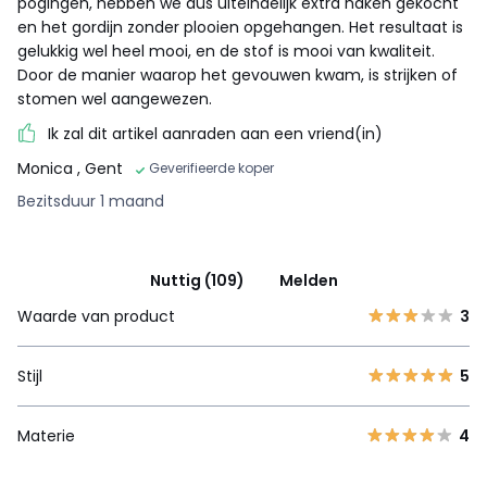
pogingen, hebben we dus uiteindelijk extra haken gekocht
en het gordijn zonder plooien opgehangen. Het resultaat is
gelukkig wel heel mooi, en de stof is mooi van kwaliteit.
Door de manier waarop het gevouwen kwam, is strijken of
stomen wel aangewezen.
Ik zal dit artikel aanraden aan een vriend(in)
Monica
, Gent
Geverifieerde koper
Bezitsduur 1 maand
Nuttig (109)
Melden
Waarde van product
3
Stijl
5
Materie
4