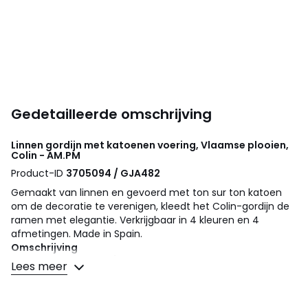
Gedetailleerde omschrijving
Linnen gordijn met katoenen voering, Vlaamse plooien,
Colin - AM.PM
Product-ID
3705094 / GJA482
Gemaakt van linnen en gevoerd met ton sur ton katoen
om de decoratie te verenigen, kleedt het Colin-gordijn de
ramen met elegantie. Verkrijgbaar in 4 kleuren en 4
afmetingen. Made in Spain.
Omschrijving
• 100% linnen (200 g/m²)
Lees meer
• Afgewerkt met vlaamse plooien (gordijnen geleverd met
specifieke haken om de plooien te maken)
• Voering 100% katoen ton sur ton (120 g/m²)