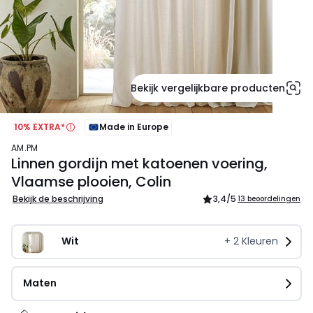
Bekijk vergelijkbare producten
10% EXTRA*
Made in Europe
AM.PM
Linnen gordijn met katoenen voering,
Vlaamse plooien, Colin
Bekijk de beschrijving
3,4
/5
13 beoordelingen
Wit
+
2
Kleuren
Maten