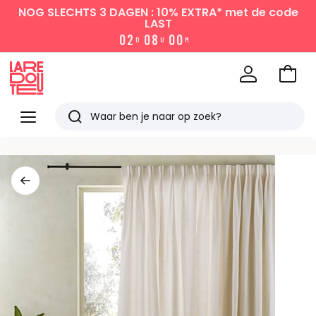
NOG SLECHTS 3 DAGEN : 10% EXTRA*
met de code
LAST
0
2
0
8
0
0
D
U
M
Naar
het
La
winke
Redoute
Menu
Zoeken
Laatst
bekeken