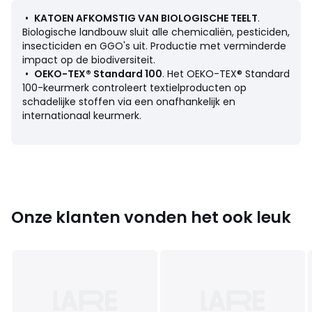
Onderhoud
•
KATOEN AFKOMSTIG VAN BIOLOGISCHE TEELT
.
• Katoen afkomstig van biologische teelt
Biologische landbouw sluit alle chemicaliën, pesticiden,
• Wassen op 60°
insecticiden en GGO's uit. Productie met verminderde
• Door te wassen op 40° in plaats van 60°, verminder je
impact op de biodiversiteit.
het energieverbruik
•
OEKO-TEX® Standard 100
. Het OEKO-TEX® Standard
• Droogtrommel op lage temperatuur
100-keurmerk controleert textielproducten op
schadelijke stoffen via een onafhankelijk en
Afmetingen
internationaal keurmerk.
• Van 12/18 maand tot 4/6 jaar
Productfiche met betrekking tot milieukwaliteiten en -
kenmerken
Onze klanten vonden het ook leuk
• Herkomst van de productie (weving, verving, confectie):
Bangladesh
Kleuren
Karamel
Maten
2/3 jaar - 86/94 cm, 4/6 jaar - 102/114 cm, 12/18
mnd - 74/81 cm