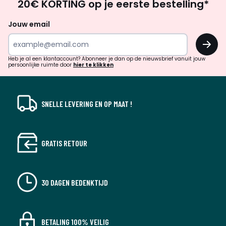
20€ KORTING op je eerste bestelling*
zoek
naar
Jouw email
inspiratie
OK
en
!
verrassingen?
Heb je al een klantaccount? Abonneer je dan op de nieuwsbrief vanuit jouw
persoonlijke ruimte door
hier te klikken
SNELLE LEVERING EN OP MAAT !
GRATIS RETOUR
30 DAGEN BEDENKTIJD
BETALING 100% VEILIG