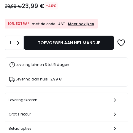
23,99
23,99 €
€
39,99 €
-40%
In
plaats
van
10%
10% EXTRA*
Meer bekijken
met de code
LAST
EXTRA*
39,99
met
€
de
40%
Aantal
1
TOEVOEGEN AAN HET MANDJE
code
korting
LAST
toegepast.
Levering binnen 3 tot 5 dagen
Levering aan huis :
2,99 €
Leveringskosten
Gratis retour
Betaalopties