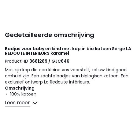
Gedetailleerde omschrijving
Badjas voor baby en kind met kap in bio katoen Serge
LA
REDOUTE INTERIEURS
karamel
Product-ID
3681289 / GJC646
Met zijn kap die een kleine vos voorstelt, zal uw kind goed
omhuld zijn. Een zachte badjas van biologisch katoen. Een
exclusief ontwerp La Redoute Intérieurs.
Omschrijving
• 100% katoen
• Bouclé badstof 400 g/m2
Lees meer
• Gevoerde en geborduurde kap
• 2 zakken vooraan
• Afgewerkt met katoenen biesje
• Elastische ceintuur tot en met maat 2/3 jaar
• Ceintuur onder lussen vanaf de maat 4/6 jaar