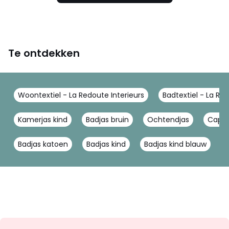
Te ontdekken
Woontextiel - La Redoute Interieurs
Badtextiel - La Red
Kamerjas kind
Badjas bruin
Ochtendjas
Cape 
Badjas katoen
Badjas kind
Badjas kind blauw
B
Op