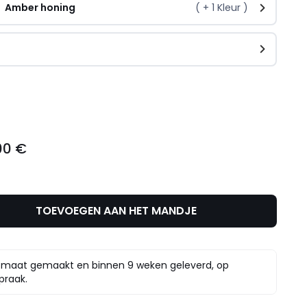
Amber honing
( +
1
Kleur )
n
l
00 €
TOEVOEGEN AAN HET MANDJE
maat gemaakt en binnen 9 weken geleverd, op
praak.