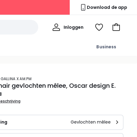
Download de app
Mijn
Inloggen
Kijk
Naar
profiel
mijn
het
wishlist
winkelma
Business
 GALLINA X AM.PM
air gevlochten mêlee, Oscar design E.
a
beschrijving
ding
Gevlochten mêlee