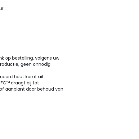
ur
k op bestelling, volgens uw
productie, geen onnodig
iceerd hout komt uit
C™ draagt bij tot
 of aanplant door behoud van
.