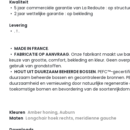
Kwaliteit
• 5 jaar commerciële garantie van La Redoute : op structu
• 2 jaar wettelijke garantie : op bekleding
Levering
• . ! .
•
MADE IN FRANCE
.
•
FABRICATIE OP AANVRAAG
. Onze fabrikant maakt uw ban
keuze van grootte, comfort, bekleding en kleur. Geen over
gebruik van grondstoffen.
•
HOUT UIT DUURZAAM BEHEERDE BOSSEN
. PEFC™-gecertif
duurzaam beheerde bossen en gecontroleerde bronnen. PEF
duurzaamheid en vernieuwing door natuurlijke regeneratie
toekomstige bomen en bevordering van de soortenrijkdom
Kleuren
Amber honing, Auburn
Maten
Longchair hoek rechts, meridienne gauche
Downloads