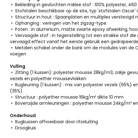
• Bekleding in gevlochten mêlee stof : 100% polyester, 46
• Stofstalen beschikbaar op de site, typ 'stofstalen Oscar'
• Structuur in hout : Spaanplaten en multiplex verstevigd
• Ophanging : veringen van het zigzag-type.
• Poten : in aluminium, matte zwarte epoxy afwerking, ho
• Vervaagde stof : in tegenstelling tot een strakke stof die 
vervaagd effect vanaf het eerste gebruik een gedrapeer
• Metalen schakel onder de bank om de modules van de O
voegen
Vulling
• Zitting (1 kussen): polyester mousse 28kg/m3, zakje gev
vezels en polyether moussevlokken
• Rugleuning (1 kussen) : mix van polyester vezels (65%) 
(35%)
• Structuur : polyether mousse 16kg/m³ dikte 10 mm
• Bovenzijde armleuningen : polyether mousse 24kg/m³ en
Onderhoud
• Rugkussen afhoesbaar door ritssluiting
• Droogkuis