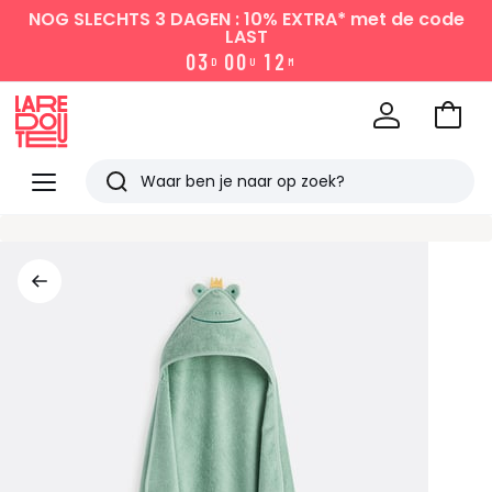
NOG SLECHTS 3 DAGEN : 10% EXTRA*
met de code
LAST
0
3
0
0
1
2
D
U
M
Naar
het
La
winke
Redoute
Menu
Zoeken
Laatst
bekeken