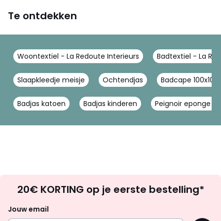
Te ontdekken
Woontextiel - La Redoute Interieurs
Badtextiel - La Red
Slaapkleedje meisje
Ochtendjas
Badcape 100x100
Badjas katoen
Badjas kinderen
Peignoir eponge e
Op
20€ KORTING op je eerste bestelling*
zoek
naar
Jouw email
inspiratie