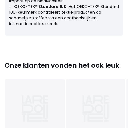
impact op de biodiversiteit.
•
OEKO-TEX® Standard 100
. Het OEKO-TEX® Standard
Afmetingen
100-keurmerk controleert textielproducten op
• 70 x 70 cm
schadelijke stoffen via een onafhankelijk en
• 100 x 100 cm
internationaal keurmerk.
Productfiche met betrekking tot milieukwaliteiten en -
kenmerken
Onze klanten vonden het ook leuk
• Herkomst van de productie (weving, verving, confectie):
Bangladesh
Kleuren
Grijsgroen
Maten
70 x 70 cm, 100 x 100 cm