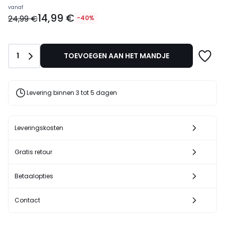
Prijs
vanaf
14,99 €
vanaf
24,99 €
-40%
14,99
€
In
Aantal
1
TOEVOEGEN AAN HET MANDJE
plaats
van
24,99
€
Levering binnen 3 tot 5 dagen
40%
korting
toegepast.
Leveringskosten
Gratis retour
Betaalopties
Contact