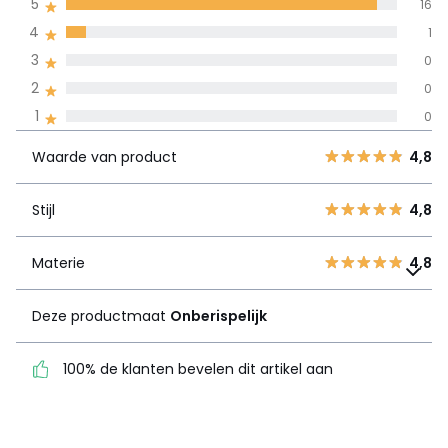
5
16
door alle landen
4
1
3
0
100% gecertificeerde beoordelingen,
La Redoute zet zich in
2
0
Waarde van
5
16
4,8
1
0
product
4
1
Waarde van product
4,8
3
0
Stijl
4,8
2
0
Stijl
4,8
1
0
Materie
4,8
Materie
Deze productmaat
4,8
Onberispelijk
Deze productmaat
Onberispelijk
100% de klanten bevelen
dit artikel aan
100% de klanten bevelen dit artikel aan
Zie details van de nota