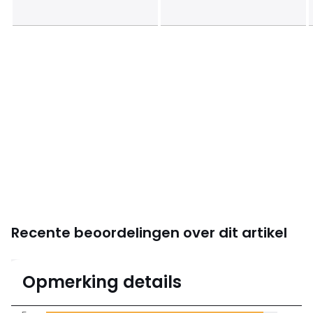
Recente beoordelingen over dit artikel
4,9
Opmerking details
(17)
gemiddelde bereikt