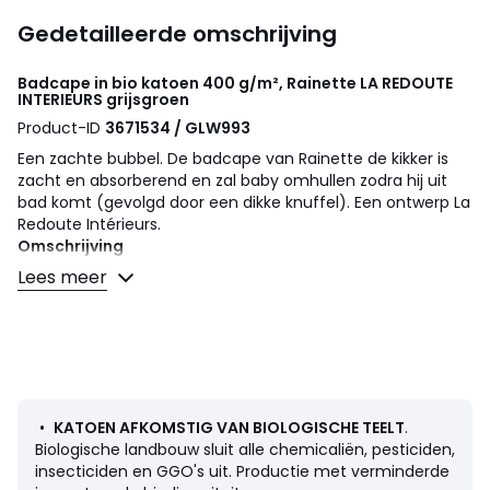
Gedetailleerde omschrijving
Badcape in bio katoen 400 g/m², Rainette
LA REDOUTE
INTERIEURS
grijsgroen
Product-ID
3671534 / GLW993
Een zachte bubbel. De badcape van Rainette de kikker is
zacht en absorberend en zal baby omhullen zodra hij uit
bad komt (gevolgd door een dikke knuffel). Een ontwerp La
Redoute Intérieurs.
Omschrijving
• 100% katoen
Lees meer
• Katoen afkomstig van biologische teelt
• Bouclé badstof 400 g/m2
• Afgewerkt met biesje
• Kap volledig gevoerd
Onderhoud
• Wassen op 60°
•
KATOEN AFKOMSTIG VAN BIOLOGISCHE TEELT
.
• Door te wassen op 40° in plaats van 60°, verminder je
Biologische landbouw sluit alle chemicaliën, pesticiden,
het energieverbruik
insecticiden en GGO's uit. Productie met verminderde
• Droogtrommel op lage temperatuur