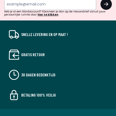
OK
en
!
verrassingen?
Heb je al een klantaccount? Abonneer je dan op de nieuwsbrief vanuit jouw
persoonlijke ruimte door
hier te klikken
SNELLE LEVERING EN OP MAAT !
GRATIS RETOUR
30 DAGEN BEDENKTIJD
BETALING 100% VEILIG