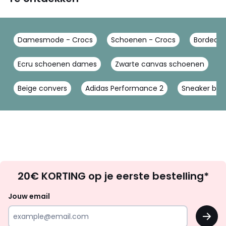
Damesmode - Crocs
Schoenen - Crocs
Bordeaux
Ecru schoenen dames
Zwarte canvas schoenen
Beige convers
Adidas Performance 2
Sneaker bei
Op
20€ KORTING op je eerste bestelling*
zoek
naar
Jouw email
inspiratie
OK
en
!