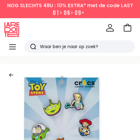
NOG SLECHTS 48U : 10% EXTRA*
met de code LAST
0
1
0
6
0
9
D
U
M
Naar
het
La
winke
Redoute
Menu
Zoeken
Laatst
bekeken