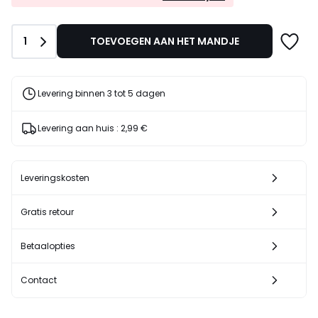
EXTRA*
16,99
met
€
de
35%
Aantal
1
TOEVOEGEN AAN HET MANDJE
code
korting
LAST
toegepast.
Levering binnen 3 tot 5 dagen
Levering aan huis :
2,99 €
Leveringskosten
Gratis retour
Betaalopties
Contact