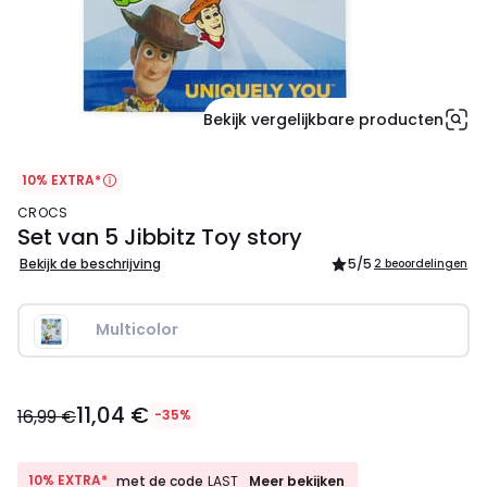
Bekijk vergelijkbare producten
10% EXTRA*
CROCS
Set van 5 Jibbitz Toy story
Bekijk de beschrijving
5
/5
2 beoordelingen
Multicolor
11,04
11,04 €
€
16,99 €
-35%
In
plaats
van
10%
10% EXTRA*
Meer bekijken
met de code
LAST