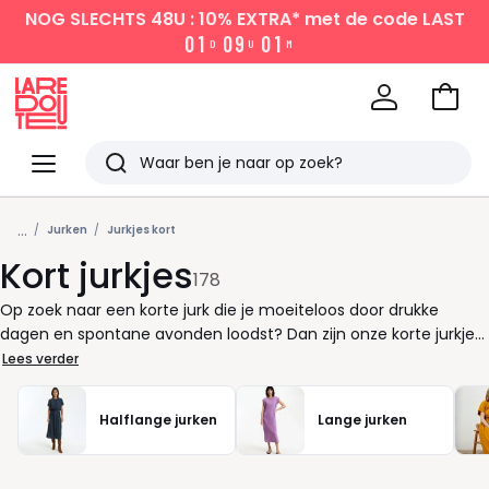
NOG SLECHTS 48U : 10% EXTRA*
met de code LAST
0
1
0
9
0
1
D
U
M
Naar
het
La
winke
Redoute
Menu
Zoeken
Laatst
...
bekeken
Jurken
Jurkjes kort
Kort jurkjes
178
Op zoek naar een korte jurk die je moeiteloos door drukke
dagen en spontane avonden loodst? Dan zijn onze korte jurkjes
precies wat je nodig hebt. Of je nu een jurkje zoekt voor op
Lees verder
kantoor, een lunch met vriendinnen of een snel
omkleedmoment na het werk, er is altijd een model dat bij je
Halflange jurken
Lange jurken
past. Onze selectie biedt een mix van stijlen die je makkelijk
combineert met je favoriete accessoires. Denk aan een
eenvoudige shirtjurk voor een relaxte look, of een blousejurk