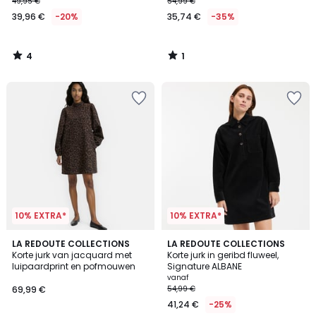
49,95 €
54,99 €
39,96 €
-20%
35,74 €
-35%
4
1
/
/
5
5
10% EXTRA*
10% EXTRA*
4,3
LA REDOUTE COLLECTIONS
2
LA REDOUTE COLLECTIONS
/ 5
Korte jurk van jacquard met
Korte jurk in geribd fluweel,
Kleuren
luipaardprint en pofmouwen
Signature ALBANE
vanaf
69,99 €
54,99 €
41,24 €
-25%