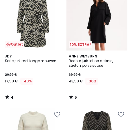
Outlet
10% EXTRA*
4
5
JDY
ANNE WEYBURN
/
/
Korte jurk met lange mouwen
Rechte jurk tot op de knie,
5
5
stretch polyviscose
29,99 €
69,99 €
17,99 €
-40%
48,99 €
-30%
4
5
/
/
5
5