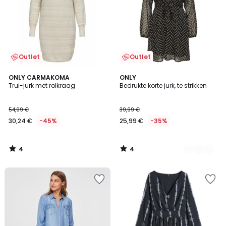
Outlet
Outlet
4
4
ONLY CARMAKOMA
2
ONLY
/
/
Trui-jurk met rolkraag
Bedrukte korte jurk, te strikken
Kleuren
5
5
54,99 €
39,99 €
30,24 €
-45%
25,99 €
-35%
4
4
/
/
5
5