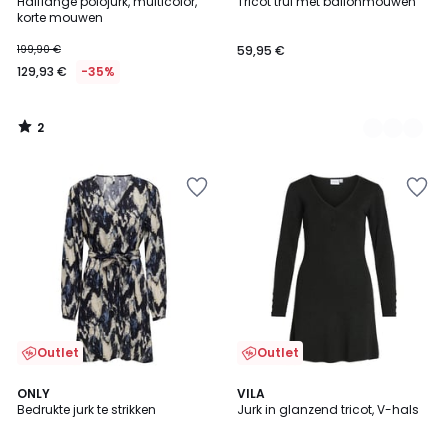
/
Halflange polojurk, multicolor,
Tricot trui met ballonmouwen
Kleuren
5
korte mouwen
199,90 €
59,95 €
129,93 €
-35%
2
/
5
Outlet
Outlet
3,5
ONLY
VILA
/ 5
Bedrukte jurk te strikken
Jurk in glanzend tricot, V-hals