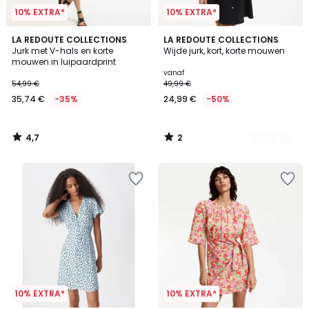
10% EXTRA*
10% EXTRA*
4,7
2
LA REDOUTE COLLECTIONS
2
LA REDOUTE COLLECTIONS
/ 5
/
Jurk met V-hals en korte
Wijde jurk, kort, korte mouwen
Kleuren
5
mouwen in luipaardprint
vanaf
54,99 €
49,99 €
35,74 €
-35%
24,99 €
-50%
4,7
2
/
/
5
5
10% EXTRA*
10% EXTRA*