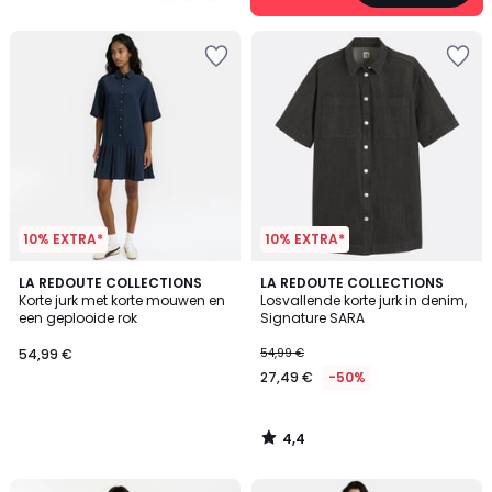
5
10% EXTRA*
10% EXTRA*
4,4
LA REDOUTE COLLECTIONS
LA REDOUTE COLLECTIONS
/ 5
Korte jurk met korte mouwen en
Losvallende korte jurk in denim,
een geplooide rok
Signature SARA
54,99 €
54,99 €
27,49 €
-50%
4,4
/
5