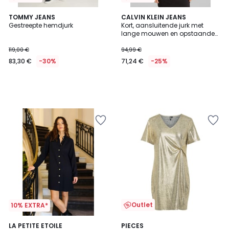
TOMMY JEANS
CALVIN KLEIN JEANS
Gestreepte hemdjurk
Kort, aansluitende jurk met
lange mouwen en opstaande
kraag
119,00 €
94,99 €
83,30 €
-30%
71,24 €
-25%
Outlet
10% EXTRA*
3
LA PETITE ETOILE
PIECES