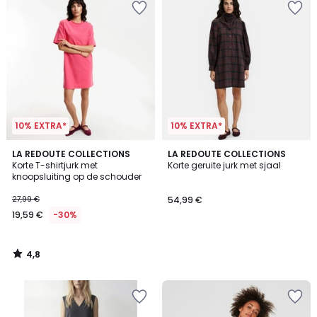
10% EXTRA*
10% EXTRA*
4,8
LA REDOUTE COLLECTIONS
LA REDOUTE COLLECTIONS
/ 5
Korte T-shirtjurk met
Korte geruite jurk met sjaal
knoopsluiting op de schouder
27,99 €
54,99 €
19,59 €
-30%
4,8
/
5