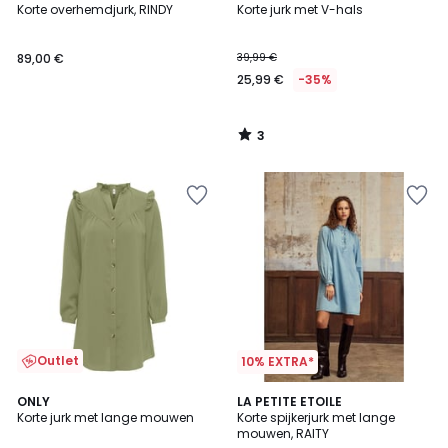
/
Korte overhemdjurk, RINDY
Korte jurk met V-hals
5
89,00 €
39,99 €
25,99 €
-35%
3
/
5
Outlet
10% EXTRA*
2
ONLY
LA PETITE ETOILE
Korte jurk met lange mouwen
Korte spijkerjurk met lange
Kleuren
mouwen, RAITY