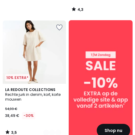
4,3
/
5
SALE
:
10%
EXTRA
vanaf
2
artikelen*
10% EXTRA*
3,5
2
LA REDOUTE COLLECTIONS
/ 5
Rechte jurk in denim, kort, korte
Kleuren
mouwen
54,99 €
38,49 €
-30%
Shop nu
3,5
/