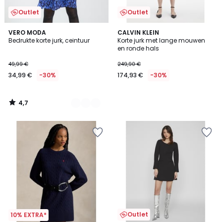
Outlet
Outlet
4,7
2
VERO MODA
CALVIN KLEIN
/ 5
Bedrukte korte jurk, ceintuur
Korte jurk met lange mouwen
Kleuren
en ronde hals
49,99 €
249,90 €
34,99 €
-30%
174,93 €
-30%
4,7
/
5
Outlet
10% EXTRA*