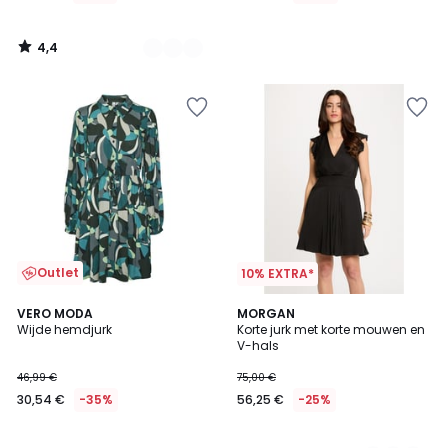
4,4
/
5
Outlet
10% EXTRA*
VERO MODA
2
MORGAN
Wijde hemdjurk
Korte jurk met korte mouwen en
Kleuren
V-hals
46,99 €
75,00 €
30,54 €
-35%
56,25 €
-25%