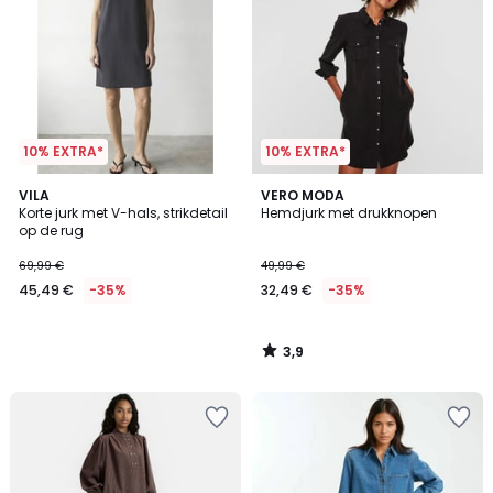
10% EXTRA*
10% EXTRA*
3,9
VILA
VERO MODA
/ 5
Korte jurk met V-hals, strikdetail
Hemdjurk met drukknopen
op de rug
69,99 €
49,99 €
45,49 €
-35%
32,49 €
-35%
3,9
/
5