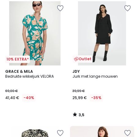
Outlet
10% EXTRA*
3,5
GRACE & MILA
JDY
/ 5
Bedrukte wikkeljurk VELORA
Jurk met lange mouwen
69,00 €
39,99 €
41,40 €
-40%
25,99 €
-35%
3,5
/
5