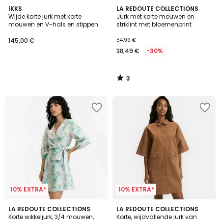
3
IKKS
LA REDOUTE COLLECTIONS
/
Wijde korte jurk met korte
Jurk met korte mouwen en
5
mouwen en V-hals en stippen
striklint met bloemenprint
145,00 €
54,99 €
38,49 €
-30%
3
/
5
10% EXTRA*
10% EXTRA*
2,5
LA REDOUTE COLLECTIONS
LA REDOUTE COLLECTIONS
/ 5
Korte wikkeljurk, 3/4 mouwen,
Korte, wijdvallende jurk van