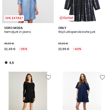
Outlet
10% EXTRA*
4,5
VERO MODA
ONLY
/ 5
Hemdjurk in jeans
Wijd uitlopende korte jurk
49,99 €
39,99 €
32,49 €
-35%
23,99 €
-40%
4,5
/
5