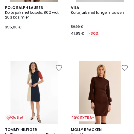
POLO RALPH LAUREN
VILA
Korte jurk met kabels, 80% wol,
Korte jurk met lange mouwen
20% kasjmier
395,00 €
59,99 €
41,99 €
-30%
Outlet
10% EXTRA*
2
TOMMY HILFIGER
2
MOLLY BRACKEN