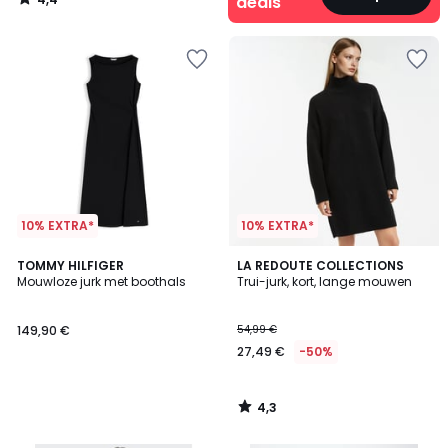
deals
/
5
10% EXTRA*
10% EXTRA*
4,3
TOMMY HILFIGER
LA REDOUTE COLLECTIONS
/ 5
Mouwloze jurk met boothals
Trui-jurk, kort, lange mouwen
149,90 €
54,99 €
27,49 €
-50%
4,3
/
5