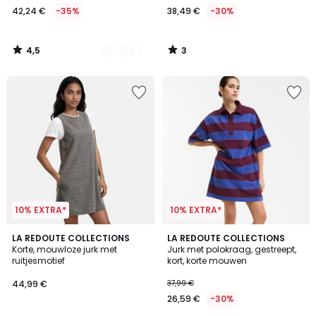
42,24 €
-35%
38,49 €
-30%
In
plaats
van
4,5
3
64,99
/
/
5
5
€
35%
korting
toegepast.
10% EXTRA*
10% EXTRA*
4,3
LA REDOUTE COLLECTIONS
LA REDOUTE COLLECTIONS
/ 5
Korte, mouwloze jurk met
Jurk met polokraag, gestreept,
ruitjesmotief
kort, korte mouwen
44,99 €
37,99 €
26,59 €
-30%