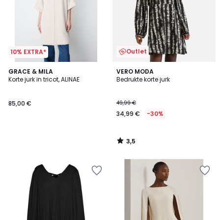
Outlet
10% EXTRA*
3,5
GRACE & MILA
VERO MODA
/ 5
Korte jurk in tricot, ALINAE
Bedrukte korte jurk
85,00 €
49,99 €
34,99 €
-30%
3,5
/
5