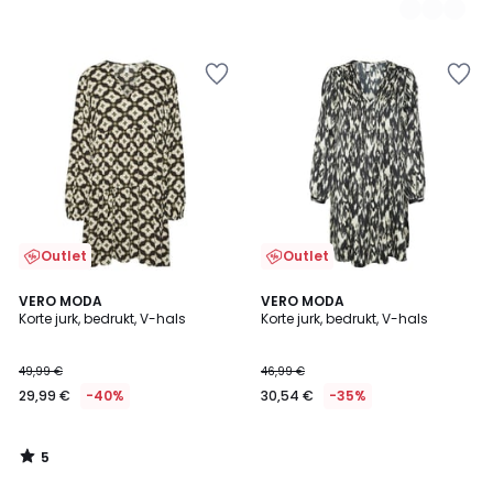
Outlet
Outlet
5
VERO MODA
VERO MODA
/
Korte jurk, bedrukt, V-hals
Korte jurk, bedrukt, V-hals
5
49,99 €
46,99 €
29,99 €
-40%
30,54 €
-35%
5
/
5