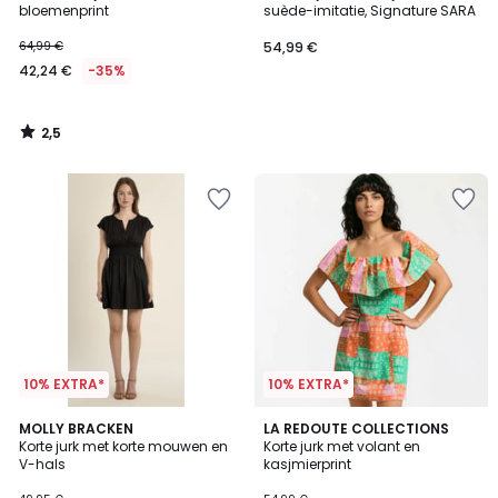
bloemenprint
suède-imitatie, Signature SARA
64,99 €
54,99 €
42,24 €
-35%
2,5
/
5
10% EXTRA*
10% EXTRA*
4
1
MOLLY BRACKEN
LA REDOUTE COLLECTIONS
/
/
Korte jurk met korte mouwen en
Korte jurk met volant en
5
5
V-hals
kasjmierprint