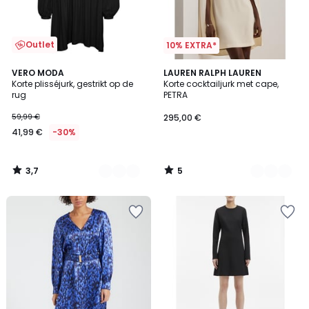
Outlet
10% EXTRA*
3,7
5
2
VERO MODA
2
LAUREN RALPH LAUREN
/ 5
/
Korte plisséjurk, gestrikt op de
Korte cocktailjurk met cape,
Kleuren
Kleuren
5
rug
PETRA
59,99 €
295,00 €
41,99 €
-30%
3,7
5
/
/
5
5