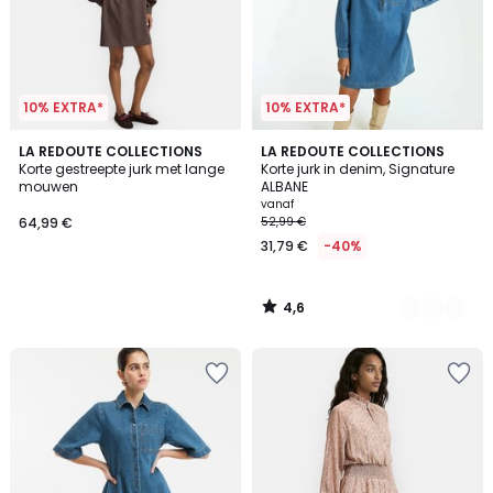
10% EXTRA*
10% EXTRA*
4,6
LA REDOUTE COLLECTIONS
2
LA REDOUTE COLLECTIONS
/ 5
Korte gestreepte jurk met lange
Korte jurk in denim, Signature
Kleuren
mouwen
ALBANE
vanaf
64,99 €
52,99 €
31,79 €
-40%
4,6
/
5