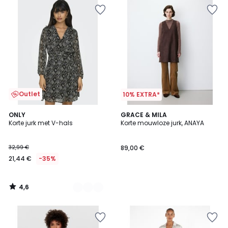
Outlet
10% EXTRA*
4,6
2
ONLY
GRACE & MILA
/ 5
Korte jurk met V-hals
Korte mouwloze jurk, ANAYA
Kleuren
32,99 €
89,00 €
21,44 €
-35%
4,6
/
5