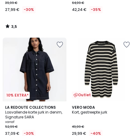
39,99 €
64,99 €
27,99 €
-30%
42,24 €
-35%
3,5
/
5
Outlet
10% EXTRA*
4,4
2
LA REDOUTE COLLECTIONS
VERO MODA
/ 5
Losvallende korte jurk in denim,
Kort, gestreepte jurk
Kleuren
Signature SARA
vanaf
52,99 €
49,99 €
37,09 €
-30%
29,99 €
-40%