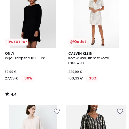
Outlet
10% EXTRA*
4,4
ONLY
CALVIN KLEIN
/ 5
Wijd uitlopend trui-jurk
Kort wikkeljurk met korte
mouwen
39,99 €
229,90 €
27,99 €
-30%
160,93 €
-30%
4,4
/
5