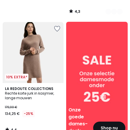
4,3
/
5
Onze
goede
dames-
deals
10% EXTRA*
4,4
LA REDOUTE COLLECTIONS
/ 5
Rechte korte jurk in kasjmier,
lange mouwen
179,00 €
Onze
134,25 €
-25%
goede
dames-
Shop nu
4,4