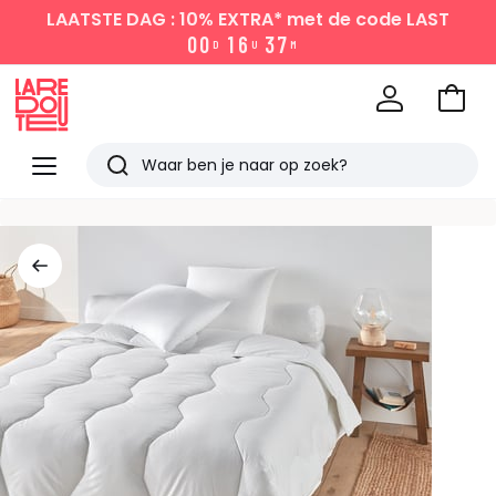
LAATSTE DAG : 10% EXTRA*
met de code LAST
0
0
1
6
3
7
D
U
M
Naar
het
La
winke
Redoute
Menu
Zoeken
Laatst
bekeken