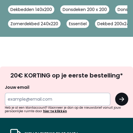
Dekbedden 140x200
Donsdeken 200 x 200
Donsde
Zomerdekbed 240x220
Essentiel
Dekbed 200x240
Op
20€ KORTING op je eerste bestelling*
zoek
naar
Jouw email
inspiratie
OK
en
!
verrassingen?
Heb je al een klantaccount? Abonneer je dan op de nieuwsbrief vanuit jouw
persoonlijke ruimte door
hier te klikken