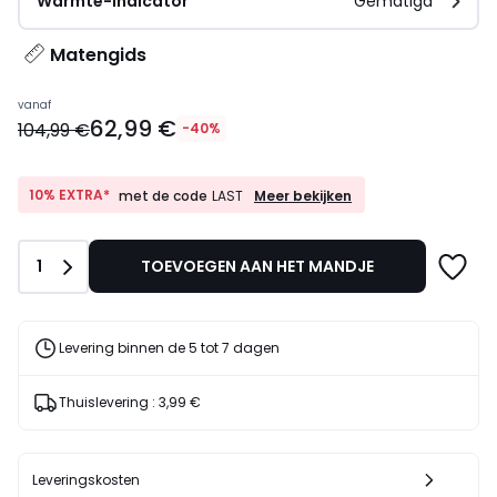
Warmte-indicator
Gematigd
Matengids
Prijs
vanaf
62,99 €
vanaf
104,99 €
-40%
62,99
€
In
10%
10% EXTRA*
Meer bekijken
met de code
LAST
EXTRA*
plaats
met
van
de
104,99
Aantal
1
TOEVOEGEN AAN HET MANDJE
code
€
LAST
40%
korting
Levering binnen de 5 tot 7 dagen
toegepast.
Thuislevering :
3,99 €
Leveringskosten