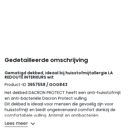
Gedetailleerde omschrijving
Gematigd dekbed, ideaal bij huisstofmijtallergie
LA
REDOUTE INTERIEURS
wit
Product-ID
3657558 / GOG843
Het dekbed DACRON PROTECT heeft een anti-huisstofmijt
en anti-bacteriële Dacron Protect vulling.
Dit dekbed is ideaal voor mensen die gevoelig zijn voor
huisstofmijt en biedt ongeëvenaard comfort dankzij de
comfortabele vulling. Antimijt en antibacteriën.
Een dekbed gemaakt in Frankrijk door La Redoute Intérieurs,
Lees meer
beddenspecialist en ontwerper.