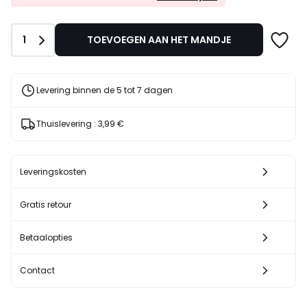
EXTRA*
179,00
met
€
de
30%
Aantal
1
TOEVOEGEN AAN HET MANDJE
code
korting
LAST
toegepast.
Levering binnen de 5 tot 7 dagen
Thuislevering :
3,99 €
Leveringskosten
Gratis retour
Betaalopties
Contact