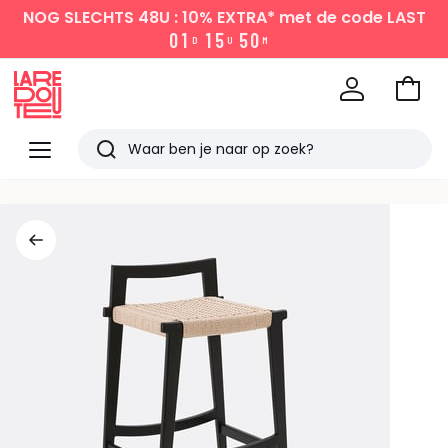
NOG SLECHTS 48U : 10% EXTRA*
met de code LAST
0
1
1
5
5
0
D
U
M
Naar
het
La
winke
Redoute
Menu
Zoeken
Laatst
bekeken