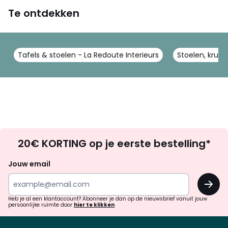
Te ontdekken
Tafels & stoelen - La Redoute Interieurs
Stoelen, krukk
Op
20€ KORTING op je eerste bestelling*
zoek
naar
Jouw email
inspiratie
OK
en
!
verrassingen?
Heb je al een klantaccount? Abonneer je dan op de nieuwsbrief vanuit jouw
persoonlijke ruimte door
hier te klikken