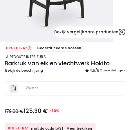
Bekijk vergelijkbare producten
10% EXTRA*
Gecertificeerde bossen
LA REDOUTE INTERIEURS
Barkruk van eik en vlechtwerk Hokito
Bekijk de beschrijving
4,5
/5
2 beoordelingen
Zwart
125,30
125,30 €
€
179,00 €
-30%
In
plaats
van
10%
10% EXTRA*
Meer bekijken
met de code
LAST