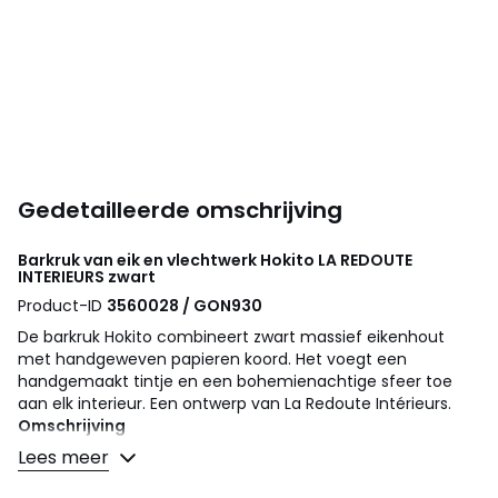
Gedetailleerde omschrijving
Barkruk van eik en vlechtwerk Hokito
LA REDOUTE
INTERIEURS
zwart
Product-ID
3560028 / GON930
De barkruk Hokito combineert zwart massief eikenhout
met handgeweven papieren koord. Het voegt een
handgemaakt tintje en een bohemienachtige sfeer toe
aan elk interieur. Een ontwerp van La Redoute Intérieurs.
Omschrijving
• Frame van zwart gebeitst massief eiken met
Lees meer
nitrocellulose lakafwerking
• FSC®-gecertificeerd hout