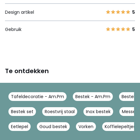
Design artikel
5
Gebruik
5
Te ontdekken
Tafeldecoratie - Am.Pm
Bestek - Am.Pm
Bestek 
Bestek set
Roestvrij staal
Inox bestek
Messen 
Eetlepel
Goud bestek
Vorken
Koffielepeltjes