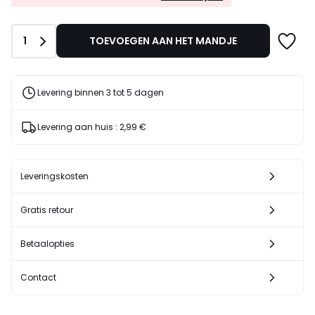
EXTRA*
129,00
met
€
de
10%
Aantal
1
TOEVOEGEN AAN HET MANDJE
code
korting
LAST
toegepast.
Levering binnen 3 tot 5 dagen
Levering aan huis :
2,99 €
Leveringskosten
Gratis retour
Betaalopties
Contact