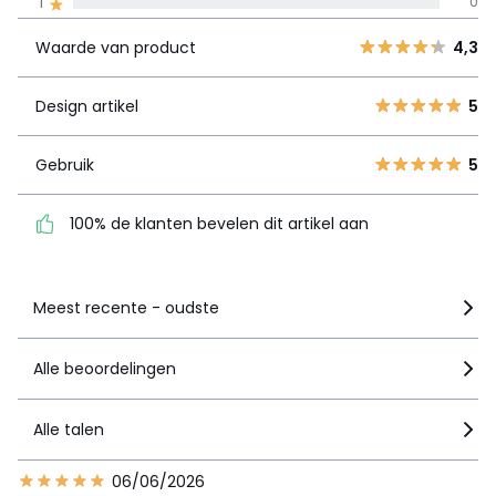
1
0
product
4
1
Waarde van product
4,3
3
0
Design artikel
5
2
0
Design artikel
5
1
0
Gebruik
5
Gebruik
5
100% de klanten bevelen
dit artikel aan
100% de klanten bevelen dit artikel aan
Zie details van de nota
Meest recente - oudste
Alle beoordelingen
Alle talen
06/06/2026