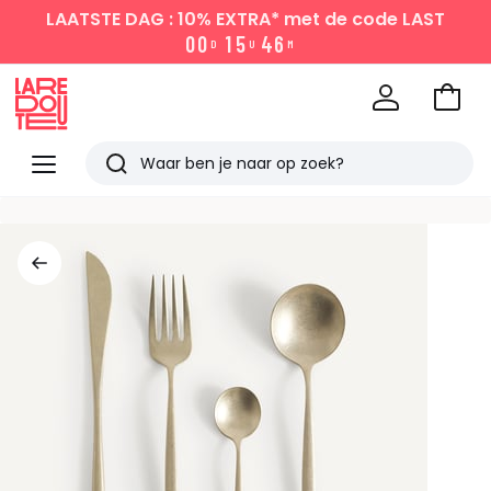
LAATSTE DAG : 10% EXTRA*
met de code LAST
0
0
1
5
4
6
D
U
M
Naar
het
La
winke
Redoute
Menu
Zoeken
Laatst
bekeken