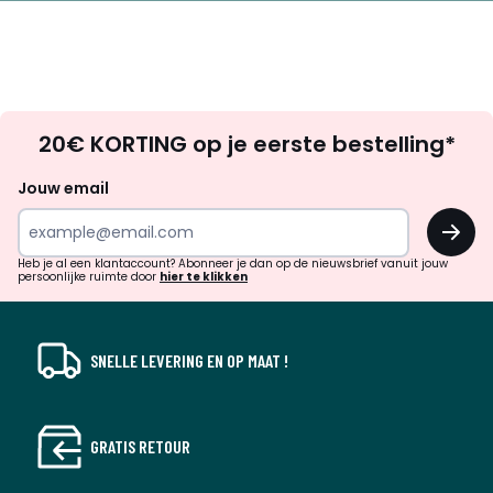
Op
20€ KORTING op je eerste bestelling*
zoek
naar
Jouw email
inspiratie
OK
en
!
verrassingen?
Heb je al een klantaccount? Abonneer je dan op de nieuwsbrief vanuit jouw
persoonlijke ruimte door
hier te klikken
SNELLE LEVERING EN OP MAAT !
GRATIS RETOUR