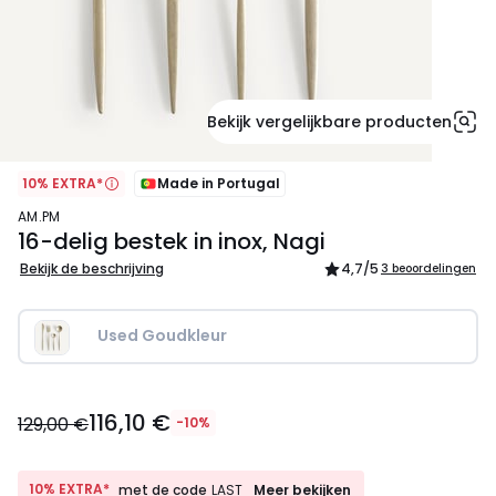
Bekijk vergelijkbare producten
10% EXTRA*
Made in Portugal
AM.PM
16-delig bestek in inox, Nagi
Bekijk de beschrijving
4,7
/5
3 beoordelingen
Used Goudkleur
116,10
116,10 €
€
129,00 €
-10%
In
plaats
van
10%
10% EXTRA*
Meer bekijken
met de code
LAST