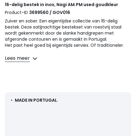
16-delig bestek in inox, Nagi
AM.PM
used goudkleur
Product-ID
3699560 / GOV016
Zuiver en sober. Een eigentijdse collectie van 16-delig
bestek. Deze satijnachtige bestekset van roestvrij staal
wordt gekenmerkt door de slanke handgrepen met
afgeronde contouren en is gemaakt in Portugal.
Het past heel goed bij eigentijds servies. Of traditioneler.
Omschrijving
Lees meer
• Roestvrij staal met satijnglans
• Verkocht per set van 4 vorken, 4 messen, 4 eetlepels, 4
koffielepels
Onderhoud
• Mag in de vaatwasmachine
•
MADE IN PORTUGAL
.
Afmetingen
• Vork : L20,5 cm
• Mes : L22,5 cm
• Soeplepel : L20 cm
• Koffielepel : L14 cm