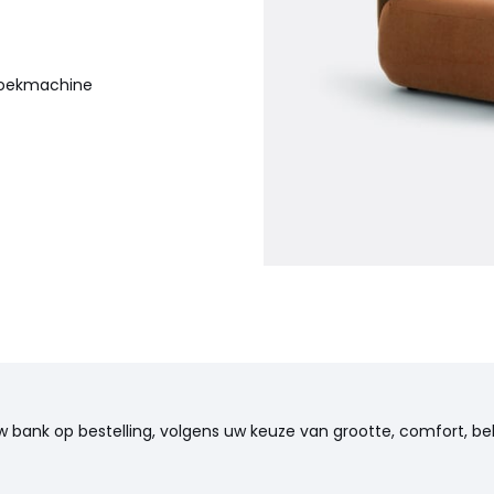
 zoekmachine
stervezels
edekt met polyestervezels
lyestervezels
ef gebruik. De richting van de
, afhankelijk van hoe het
w bank op bestelling, volgens uw keuze van grootte, comfort, be