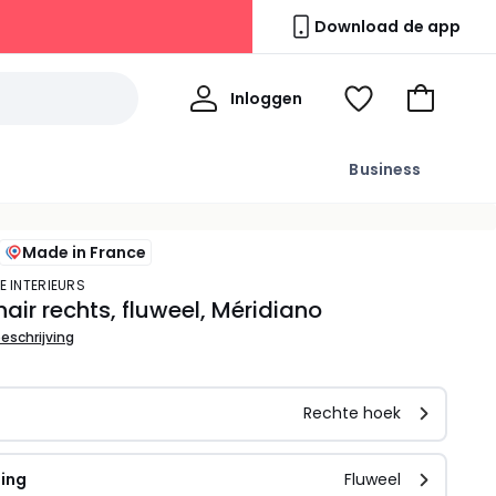
Download de app
Mijn
Inloggen
Kijk
Naar
profiel
mijn
het
wishlist
winkelma
Business
Made in France
E INTERIEURS
air rechts, fluweel, Méridiano
beschrijving
Rechte hoek
ding
Fluweel