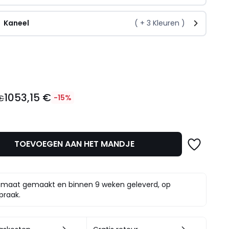
Kaneel
( +
3
Kleuren )
l
1053,15 €
 €
-15%
TOEVOEGEN AAN HET MANDJE
t.
maat gemaakt en binnen 9 weken geleverd, op
praak.