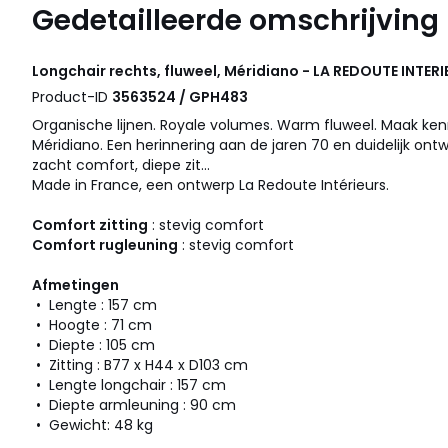
Gedetailleerde omschrijving
Longchair rechts, fluweel, Méridiano - LA REDOUTE INTER
Product-ID
3563524 / GPH483
Organische lijnen. Royale volumes. Warm fluweel. Maak ken
Méridiano. Een herinnering aan de jaren 70 en duidelijk on
zacht comfort, diepe zit...
Made in France, een ontwerp La Redoute Intérieurs.
Comfort zitting
: stevig comfort
Comfort rugleuning
: stevig comfort
Afmetingen
• Lengte : 157 cm
• Hoogte : 71 cm
• Diepte : 105 cm
• Zitting : B77 x H44 x D103 cm
• Lengte longchair : 157 cm
• Diepte armleuning : 90 cm
• Gewicht: 48 kg