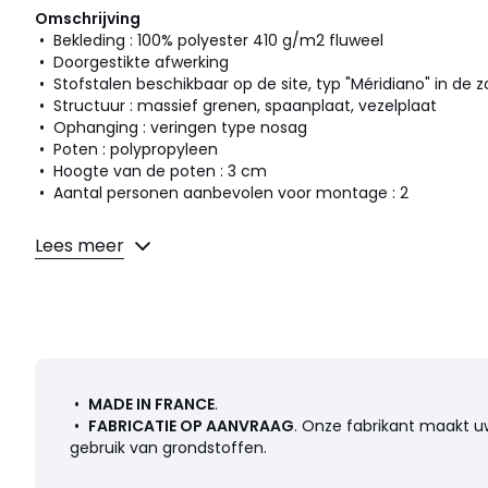
Omschrijving
• Bekleding : 100% polyester 410 g/m2 fluweel
• Doorgestikte afwerking
• Stofstalen beschikbaar op de site, typ "Méridiano" in de
• Structuur : massief grenen, spaanplaat, vezelplaat
• Ophanging : veringen type nosag
• Poten : polypropyleen
• Hoogte van de poten : 3 cm
• Aantal personen aanbevolen voor montage : 2
Vulling
Lees meer
• Zitting : polyurethaanschuim 17 kg/m3 bedekt met polye
• Rugleuning (1 kussen) : polyurethaanschuim 30 kg/m3 b
• Structuur : polyurethaanschuim 17 kg/m3 bedekt met po
Kwaliteit
• Polyester fluweel is zeer slijtvast en geschikt voor intensi
strepen in het fluweel kan verschillende nuances toevoegen
•
MADE IN FRANCE
.
wordt gebruikt en het licht.
•
FABRICATIE OP AANVRAAG
. Onze fabrikant maakt u
gebruik van grondstoffen.
Onderhoud
• Niet afhoesbaar