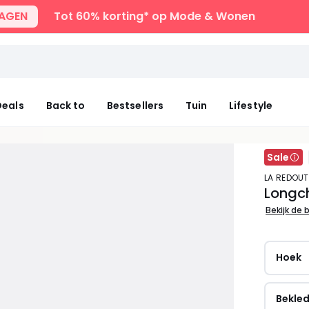
DAGEN
Tot 60% korting* op Mode & Wonen
eals
Back to
Bestsellers
Tuin
Lifestyle
Sale
LA REDOUT
Longch
Bekijk de 
Hoek
Bekle