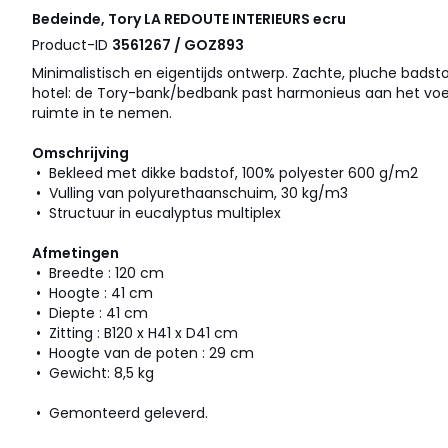
Bedeinde, Tory
LA REDOUTE INTERIEURS
ecru
Product-ID
3561267 / GOZ893
Minimalistisch en eigentijds ontwerp. Zachte, pluche badstof
hotel: de Tory-bank/bedbank past harmonieus aan het voe
ruimte in te nemen.
Omschrijving
• Bekleed met dikke badstof, 100% polyester 600 g/m2
• Vulling van polyurethaanschuim, 30 kg/m3
• Structuur in eucalyptus multiplex
Afmetingen
• Breedte : 120 cm
• Hoogte : 41 cm
• Diepte : 41 cm
• Zitting : B120 x H41 x D41 cm
• Hoogte van de poten : 29 cm
• Gewicht: 8,5 kg
• Gemonteerd geleverd.