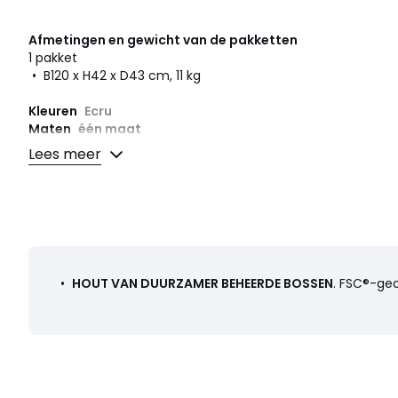
Afmetingen en gewicht van de pakketten
1 pakket
• B120 x H42 x D43 cm, 11 kg
Kleuren
Ecru
Maten
één maat
Lees meer
Downloads
Monteerplan
•
HOUT VAN DUURZAMER BEHEERDE BOSSEN
. FSC®-ge