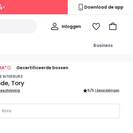
4
Download de app
M
Mijn
Inloggen
Kijk
Naar
profiel
mijn
het
wishlist
winkelma
Business
RA*
Gecertificeerde bossen
E INTERIEURS
de, Tory
beschrijving
5
/5
1 beoordelingen
Ecru
l