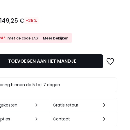
149,25 €
-25%
10%
RA*
Meer bekijken
met de code
LAST
EXTRA*
met
de
code
TOEVOEGEN AAN HET MANDJE
LAST
t.
ering binnen de 5 tot 7 dagen
ngskosten
Gratis retour
pties
Contact