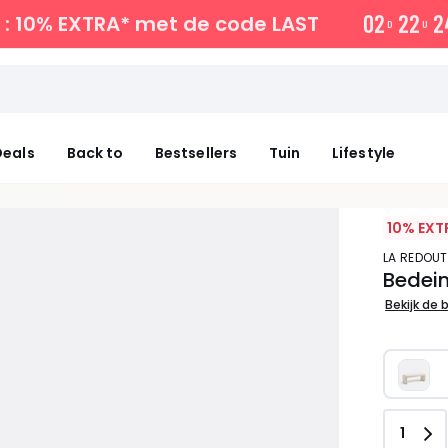
0
2
2
2
2
: 10% EXTRA*
met de code LAST
D
U
eals
Back to
Bestsellers
Tuin
Lifestyle
10% EXT
LA REDOUT
Bedein
Bekijk de 
Aanta
1