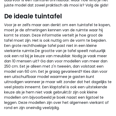
daarvoor is een tuintafel onmisbaar. Maar hoe vind je het
juiste model dat zowel praktisch als mooi is? Volg de gids!
De ideale tuintafel
Voor je er zelfs maar aan denkt om een tuintafel te kopen,
moet je de afmetingen kennen van de ruimte waar hij
komt te staan. Deze informatie vertelt je hoe groot de
tafel moet zijn. Het is ook nuttig om de vorm te bepalen.
Een grote rechthoekige tafel past niet in een kleine
vierkante ruimte.
De grootte van je tafel speelt natuurlijk
ook een rol bij je keuze van meubilair. Nodig je vaak meer
dan 10 mensen uit? Ga dan voor modellen van meer dan
250 cm. Eet je alleen met z'n tweeën, dan volstaat een
model van 60 cm. Eet je graag gevarieerd? Kies dan voor
een uitschuifbaar model waarmee je gasten kunt
uitnodigen wanneer je maar wilt zonder dat het dagelijks te
veel plaats inneemt. Een klaptafel is ook een uitstekende
keuze als je hem niet vaak gebruikt.
Er zijn ook kleine
modellen om bijvoorbeeld je boek naast een ligstoel te
leggen. Deze modellen zijn over het algemeen vierkant of
rond en zijn oneindig veelzijdig.