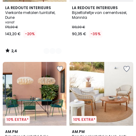
2,4
2
LA REDOUTE INTERIEURS
LA REDOUTE INTERIEURS
/ 5
Vierkante metalen tuintafel,
Bijzettafeltje van cementvezel,
Kleuren
Dune
Mannila
vanaf
179,00 €
139,00 €
143,20 €
-20%
90,35 €
-35%
2,4
/
5
10% EXTRA*
10% EXTRA*
AM.PM
AM.PM