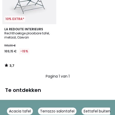
10% EXTRA*
3,7
LA REDOUTE INTERIEURS
/ 5
Rechthoekige plooibare tafel,
metaal, Ozevan
199,00 €
169,15 €
-15%
3,7
/
5
Pagina 1 van 1
Te ontdekken
Acacia tafel
Terrazzo salontafel
Eettafel buiten