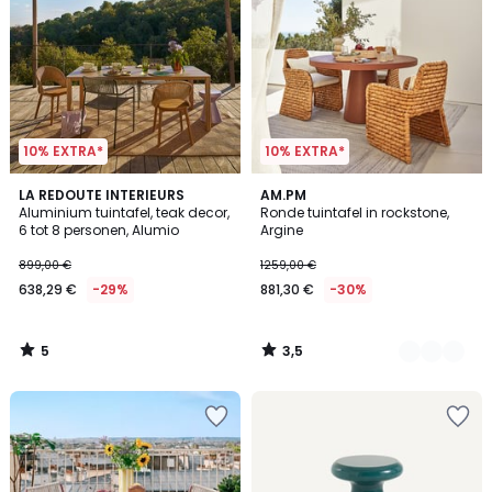
10% EXTRA*
10% EXTRA*
5
3,5
LA REDOUTE INTERIEURS
3
AM.PM
/
/ 5
Aluminium tuintafel, teak decor,
Ronde tuintafel in rockstone,
Kleuren
5
6 tot 8 personen, Alumio
Argine
899,00 €
1259,00 €
638,29 €
-29%
881,30 €
-30%
5
3,5
/
/
5
5