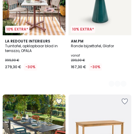
10% EXTRA*
10% EXTRA*
LA REDOUTE INTERIEURS
4
AM.PM
Tuintafel, opklapbaar blad in
Ronde bijzettafel, Glafor
Kleuren
terrazzo, OPALA
vanaf
399,00 €
239,00 €
279,30 €
-30%
167,30 €
-30%