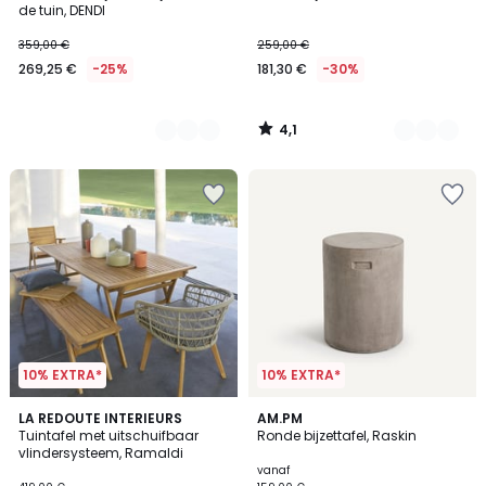
de tuin, DENDI
359,00 €
259,00 €
269,25 €
-25%
181,30 €
-30%
4,1
/
5
10% EXTRA*
10% EXTRA*
3,7
3
LA REDOUTE INTERIEURS
3
AM.PM
/ 5
/
Tuintafel met uitschuifbaar
Ronde bijzettafel, Raskin
Kleuren
5
vlindersysteem, Ramaldi
vanaf