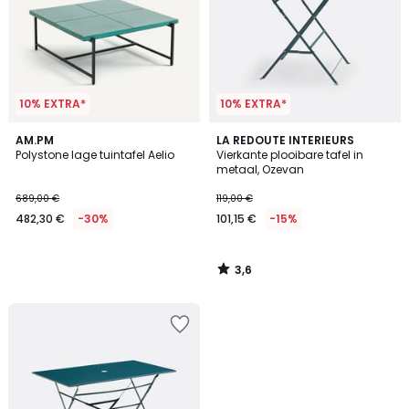
10% EXTRA*
10% EXTRA*
3,6
AM.PM
LA REDOUTE INTERIEURS
/ 5
Polystone lage tuintafel Aelio
Vierkante plooibare tafel in
metaal, Ozevan
689,00 €
119,00 €
482,30 €
-30%
101,15 €
-15%
3,6
/
5