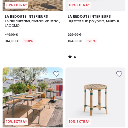
10% EXTRA*
10% EXTRA*
4
LA REDOUTE INTERIEURS
LA REDOUTE INTERIEURS
/
Ovale tuintafel, metaal en staal,
Bijzettafel in polyhars, Muimui
5
LACOMO
449,00 €
229,00 €
314,30 €
-30%
164,88 €
-28%
4
/
5
10% EXTRA*
10% EXTRA*