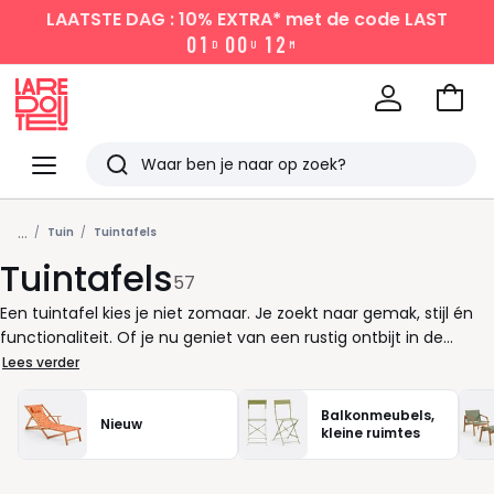
LAATSTE DAG : 10% EXTRA*
met de code LAST
0
1
0
0
1
2
D
U
M
Naar
het
La
winke
Redoute
Menu
Zoeken
Laatst
...
bekeken
Tuin
Tuintafels
Tuintafels
57
Een tuintafel kies je niet zomaar. Je zoekt naar gemak, stijl én
functionaliteit. Of je nu geniet van een rustig ontbijt in de
ochtendzon of een uitgebreid diner met vrienden organiseert,
Lees verder
de juiste tafel maakt elk moment aangenamer. Rond of
rechthoekig? Groot of compact? Elke tuin verdient een
Balkonmeubels,
Nieuw
passende oplossing. Voor een intiem balkon kan een kleine
kleine ruimtes
ronde tuintafel al voldoende zijn. Heb je meer ruimte, denk dan
aan een houten dining tafel waar het hele gezin comfortabel