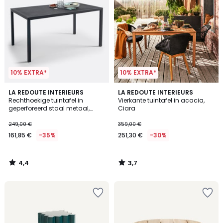
10% EXTRA*
10% EXTRA*
4,4
3,7
LA REDOUTE INTERIEURS
LA REDOUTE INTERIEURS
/ 5
/ 5
Rechthoekige tuintafel in
Vierkante tuintafel in acacia,
geperforeerd staal metaal,
Ciara
Choe
249,00 €
359,00 €
161,85 €
-35%
251,30 €
-30%
4,4
3,7
/
/
5
5