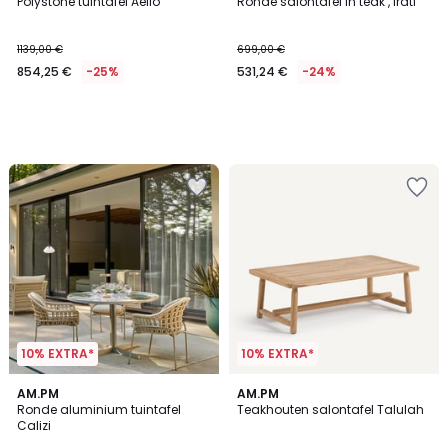
Polystone tuintafel Aelio
Ronde salontafel in teak , Irati
1139,00 €
699,00 €
854,25 €
-25%
531,24 €
-24%
10% EXTRA*
10% EXTRA*
1
AM.PM
AM.PM
/
Ronde aluminium tuintafel
Teakhouten salontafel Talulah
5
Calizi