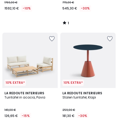
1769,00 €
779,00 €
1592,10 €
-10%
545,30 €
-30%
1
/
5
10% EXTRA*
10% EXTRA*
1
1,3
LA REDOUTE INTERIEURS
2
LA REDOUTE INTERIEURS
/
/
Tuintafel in acacia, Pavia
Stalen tuintafel, Klapi
Kleuren
5
5
149,00 €
259,00 €
126,65 €
-15%
181,30 €
-30%