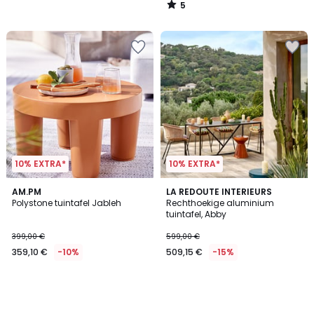
5
/
5
10% EXTRA*
10% EXTRA*
AM.PM
LA REDOUTE INTERIEURS
Polystone tuintafel Jableh
Rechthoekige aluminium
tuintafel, Abby
399,00 €
599,00 €
359,10 €
-10%
509,15 €
-15%