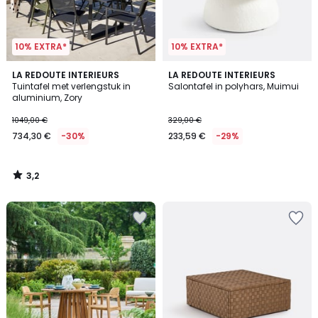
10% EXTRA*
10% EXTRA*
3,2
LA REDOUTE INTERIEURS
LA REDOUTE INTERIEURS
/ 5
Tuintafel met verlengstuk in
Salontafel in polyhars, Muimui
aluminium, Zory
1049,00 €
329,00 €
734,30 €
-30%
233,59 €
-29%
3,2
/
5