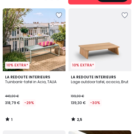
5
10% EXTRA*
10% EXTRA*
1
2,5
LA REDOUTE INTERIEURS
LA REDOUTE INTERIEURS
/
/ 5
Tuinbank-tafel in Acia, TALIA
Lage outdoor tafel, acacia, Brut
5
449,00 €
199,00 €
318,79 €
-29%
139,30 €
-30%
1
2,5
/
/
5
5