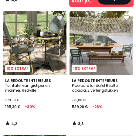
voor je
/
5
interieur
10% EXTRA*
10% EXTRA*
4,2
3,3
LA REDOUTE INTERIEURS
LA REDOUTE INTERIEURS
/ 5
/ 5
Tuintafel van gietijzer en
Plooibare tuintafel Réalto,
marmer, Redville
acacia, 2 verlengstukken
279,00 €
749,00 €
195,30 €
-30%
539,28 €
-28%
4,2
3,3
/
/
5
5