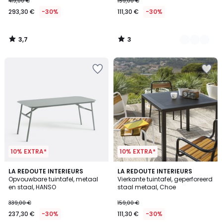
419,00 €
159,00 €
293,30 €
-30%
111,30 €
-30%
3,7
3
/
/
5
5
10% EXTRA*
10% EXTRA*
2,5
4,5
LA REDOUTE INTERIEURS
LA REDOUTE INTERIEURS
/ 5
/ 5
Opvouwbare tuintafel, metaal
Vierkante tuintafel, geperforeerd
en staal, HANSO
staal metaal, Choe
339,00 €
159,00 €
237,30 €
-30%
111,30 €
-30%