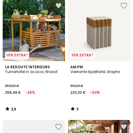
10% EXTRA*
10% EXTRA*
2,6
3
LA REDOUTE INTERIEURS
AM.PM
/ 5
/
Tuiniertafel in acacia, Wassif
Vierkante bijzettafel, Graphir
5
359,00 €
319,00 €
258,48 €
-28%
223,30 €
-30%
2,6
3
/
/
5
5