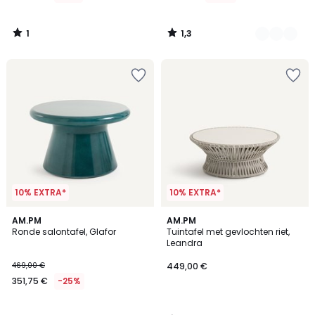
1
1,3
/
/
5
5
10% EXTRA*
10% EXTRA*
5
AM.PM
AM.PM
/
Ronde salontafel, Glafor
Tuintafel met gevlochten riet,
5
Leandra
469,00 €
449,00 €
351,75 €
-25%