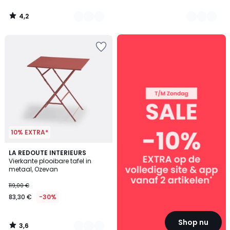
4,2
/
5
SALE
:
10%
EXTRA
vanaf
2
artikelen*
10% EXTRA*
3,6
3
LA REDOUTE INTERIEURS
/ 5
Vierkante plooibare tafel in
Kleuren
metaal, Ozevan
119,00 €
83,30 €
-30%
Shop nu
3,6
/