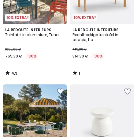
10% EXTRA*
10% EXTRA*
4,9
1
LA REDOUTE INTERIEURS
LA REDOUTE INTERIEURS
/ 5
/
Tuintafel in aluminium, Tuha
Rechthoekige tuintafel in
5
acacia, Lia
1099,00 €
449,00 €
769,30 €
-30%
314,30 €
-30%
4,9
1
/
/
5
5