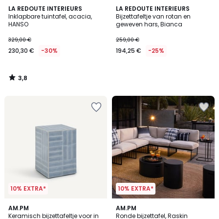
3,8
LA REDOUTE INTERIEURS
LA REDOUTE INTERIEURS
/ 5
Inklapbare tuintafel, acacia,
Bijzettafeltje van rotan en
HANSO
geweven hars, Bianca
329,00 €
259,00 €
230,30 €
-30%
194,25 €
-25%
3,8
/
5
10% EXTRA*
10% EXTRA*
4,1
3
AM.PM
2
AM.PM
/ 5
Keramisch bijzettafeltje voor in
Ronde bijzettafel, Raskin
Kleuren
Kleuren