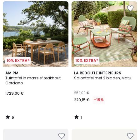
10% EXTRA*
10% EXTRA*
5
1
AM.PM
LA REDOUTE INTERIEURS
/
/
Tuintafel in massief teakhout,
Salontafel met 2 bladen, Matu
5
5
Cordano
1729,00 €
259,00 €
220,15 €
-15%
5
1
/
/
5
5