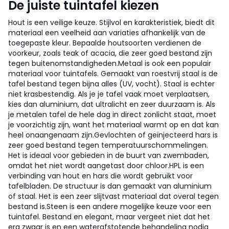
De juiste tuintafel kiezen
Hout is een veilige keuze. Stijlvol en karakteristiek, biedt dit
materiaal een veelheid aan variaties afhankelijk van de
toegepaste kleur. Bepaalde houtsoorten verdienen de
voorkeur, zoals teak of acacia, die zeer goed bestand zijn
tegen buitenomstandigheden.
Metaal is ook een populair
materiaal voor tuintafels. Gemaakt van roestvrij staal is de
tafel bestand tegen bijna alles (UV, vocht). Staal is echter
niet krasbestendig. Als je je tafel vaak moet verplaatsen,
kies dan aluminium, dat ultralicht en zeer duurzaam is. Als
je metalen tafel de hele dag in direct zonlicht staat, moet
je voorzichtig zijn, want het materiaal warmt op en dat kan
heel onaangenaam zijn.
Gevlochten of geïnjecteerd hars is
zeer goed bestand tegen temperatuurschommelingen.
Het is ideaal voor gebieden in de buurt van zwembaden,
omdat het niet wordt aangetast door chloor.
HPL is een
verbinding van hout en hars die wordt gebruikt voor
tafelbladen. De structuur is dan gemaakt van aluminium
of staal. Het is een zeer slijtvast materiaal dat overal tegen
bestand is.
Steen is een andere mogelijke keuze voor een
tuintafel. Bestand en elegant, maar vergeet niet dat het
erg zwaar is en een waterafstotende behandeling nodig