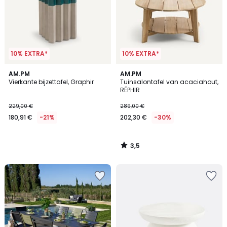
10% EXTRA*
10% EXTRA*
3,5
AM.PM
AM.PM
/ 5
Vierkante bijzettafel, Graphir
Tuinsalontafel van acaciahout,
RÉPHIR
229,00 €
289,00 €
180,91 €
-21%
202,30 €
-30%
3,5
/
5