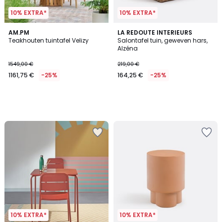
10% EXTRA*
10% EXTRA*
AM.PM
LA REDOUTE INTERIEURS
Teakhouten tuintafel Velizy
Salontafel tuin, geweven hars,
Alzéna
1549,00 €
219,00 €
1161,75 €
-25%
164,25 €
-25%
10% EXTRA*
10% EXTRA*